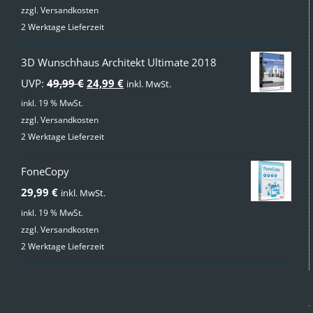
zzgl.
Versandkosten
2 Werktage Lieferzeit
3D Wunschhaus Architekt Ultimate 2018
Ursprünglicher
Aktueller
UVP:
49,99
€
24,99
€
inkl. MwSt.
Preis
Preis
inkl. 19 % MwSt.
zzgl.
Versandkosten
war:
ist:
2 Werktage Lieferzeit
49,99 €
24,99 €.
FoneCopy
29,99
€
inkl. MwSt.
inkl. 19 % MwSt.
zzgl.
Versandkosten
2 Werktage Lieferzeit