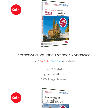
Sale!
Lernen&Co. VokabelTrainer X6 Spanisch
Ursprünglicher
Aktueller
UVP:
4,99
€
9,99
€
inkl. MwSt.
Preis
Preis
inkl. 19 % MwSt.
war:
ist:
zzgl.
Versandkosten
2 Werktage Lieferzeit
9,99 €
4,99 €.
Sale!