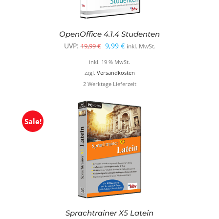
OpenOffice 4.1.4 Studenten
Ursprünglicher
Aktueller
UVP:
9,99
€
19,99
€
inkl. MwSt.
Preis
Preis
inkl. 19 % MwSt.
war:
ist:
zzgl.
Versandkosten
2 Werktage Lieferzeit
19,99 €
9,99 €.
Sale!
Sprachtrainer X5 Latein