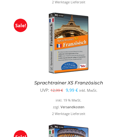
2 Werktage Lieferzeit
12,99 €
9,99 €.
Sale!
Sprachtrainer X5 Französisch
Ursprünglicher
Aktueller
UVP:
9,99
€
12,99
€
inkl. MwSt.
Preis
Preis
inkl. 19 % MwSt.
war:
ist:
zzgl.
Versandkosten
2 Werktage Lieferzeit
12,99 €
9,99 €.