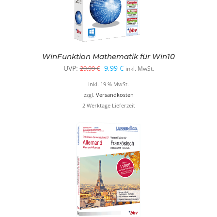
WinFunktion Mathematik für Win10
Ursprünglicher
Aktueller
UVP:
9,99
€
29,99
€
inkl. MwSt.
Preis
Preis
inkl. 19 % MwSt.
war:
ist:
zzgl.
Versandkosten
2 Werktage Lieferzeit
29,99 €
9,99 €.