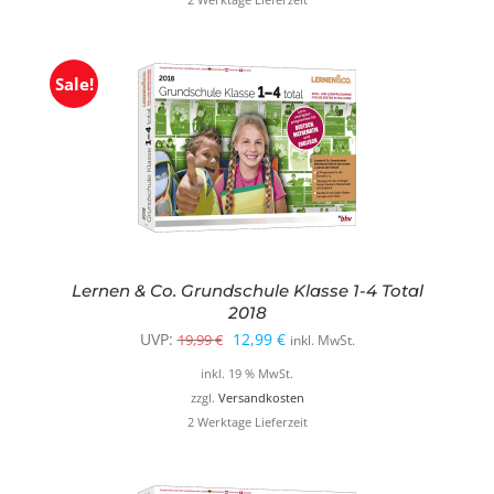
29,99 €
7,99 €.
Sale!
Lernen & Co. Grundschule Klasse 1-4 Total
2018
Ursprünglicher
Aktueller
UVP:
12,99
€
19,99
€
inkl. MwSt.
Preis
Preis
inkl. 19 % MwSt.
war:
ist:
zzgl.
Versandkosten
2 Werktage Lieferzeit
19,99 €
12,99 €.