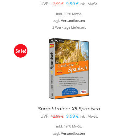
Ursprünglicher
Aktueller
UVP:
9,99
€
12,99
€
inkl. MwSt.
Preis
Preis
inkl. 19 % MwSt.
war:
ist:
zzgl.
Versandkosten
2 Werktage Lieferzeit
12,99 €
9,99 €.
Sale!
Sprachtrainer X5 Spanisch
Ursprünglicher
Aktueller
UVP:
9,99
€
12,99
€
inkl. MwSt.
Preis
Preis
inkl. 19 % MwSt.
war:
ist:
zzgl.
Versandkosten