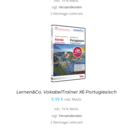
inkl. 19 % MwSt.
war:
ist:
zzgl.
Versandkosten
2 Werktage Lieferzeit
9,99 €
4,99 €.
Lernen&Co. VokabelTrainer X6 Portugiesisch
9,99
€
inkl. MwSt.
inkl. 19 % MwSt.
zzgl.
Versandkosten
2 Werktage Lieferzeit