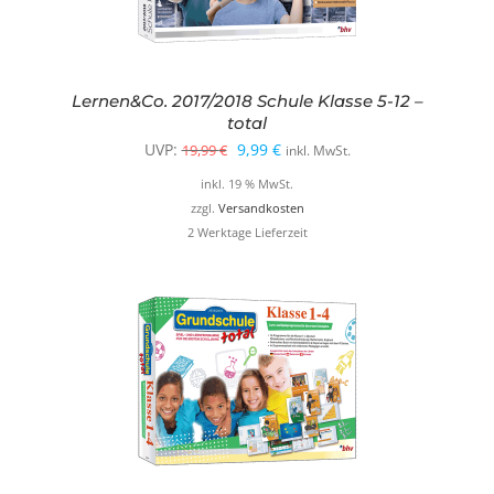
Lernen&Co. 2017/2018 Schule Klasse 5-12 –
total
Ursprünglicher
Aktueller
UVP:
9,99
€
19,99
€
inkl. MwSt.
Preis
Preis
inkl. 19 % MwSt.
war:
ist:
zzgl.
Versandkosten
2 Werktage Lieferzeit
19,99 €
9,99 €.