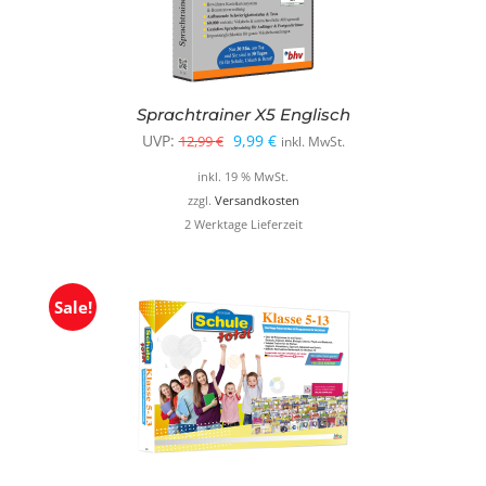
Sprachtrainer X5 Englisch
Ursprünglicher
Aktueller
UVP:
9,99
€
12,99
€
inkl. MwSt.
Preis
Preis
inkl. 19 % MwSt.
war:
ist:
zzgl.
Versandkosten
2 Werktage Lieferzeit
12,99 €
9,99 €.
Sale!