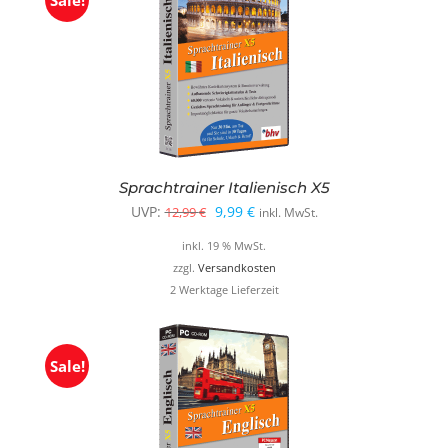
Sale!
Sprachtrainer Italienisch X5
Ursprünglicher
Aktueller
UVP:
9,99
€
12,99
€
inkl. MwSt.
Preis
Preis
inkl. 19 % MwSt.
war:
ist:
zzgl.
Versandkosten
2 Werktage Lieferzeit
12,99 €
9,99 €.
Sale!