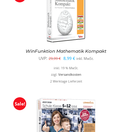
WinFunktion Mathematik Kompakt
Ursprünglicher
Aktueller
UVP:
8,99
€
29,99
€
inkl. MwSt.
Preis
Preis
inkl. 19 % MwSt.
war:
ist:
zzgl.
Versandkosten
2 Werktage Lieferzeit
29,99 €
8,99 €.
Sale!