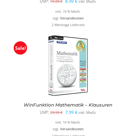
Ursprünglicher
Aktueller
UVP:
8,99
€
19,99
€
inkl. MwSt.
Preis
Preis
inkl. 19 % MwSt.
war:
ist:
zzgl.
Versandkosten
2 Werktage Lieferzeit
19,99 €
8,99 €.
Sale!
WinFunktion Mathematik – Klausuren
Ursprünglicher
Aktueller
UVP:
7,99
€
29,99
€
inkl. MwSt.
Preis
Preis
inkl. 19 % MwSt.
war:
ist:
zzgl.
Versandkosten
2 Werktage Lieferzeit