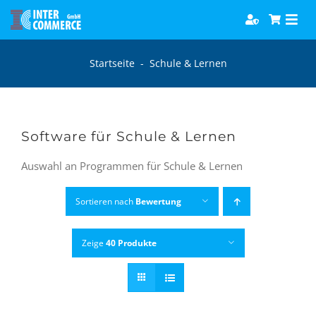
Zum
Togg
Inhalt
Navi
springen
Software
Startseite
-
Schule & Lernen
Games
Software für Schule & Lernen
Bücher
Auswahl an Programmen für Schule & Lernen
Hörbücher
Sortieren nach
Bewertung
Zeige
40 Produkte