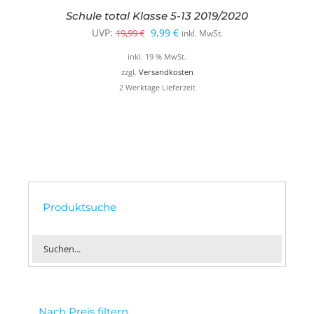
Schule total Klasse 5-13 2019/2020
Ursprünglicher
Aktueller
UVP:
9,99
€
19,99
€
inkl. MwSt.
Preis
Preis
inkl. 19 % MwSt.
war:
ist:
zzgl.
Versandkosten
2 Werktage Lieferzeit
19,99 €
9,99 €.
Produktsuche
Nach Preis filtern