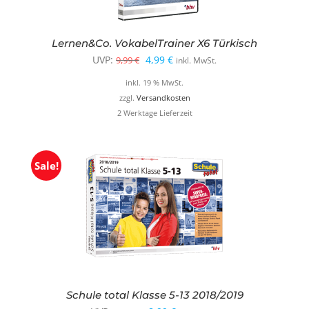
Lernen&Co. VokabelTrainer X6 Türkisch
Ursprünglicher
Aktueller
UVP:
4,99
€
9,99
€
inkl. MwSt.
Preis
Preis
inkl. 19 % MwSt.
war:
ist:
zzgl.
Versandkosten
2 Werktage Lieferzeit
9,99 €
4,99 €.
Sale!
Schule total Klasse 5-13 2018/2019