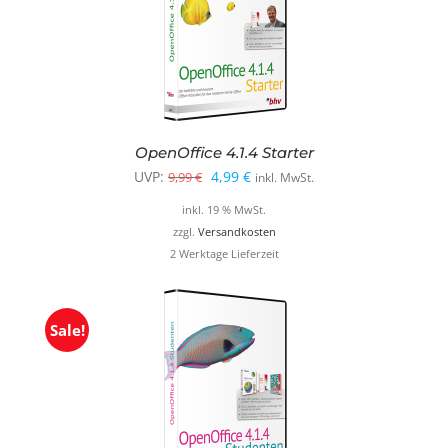
OpenOffice 4.1.4 Starter
Ursprünglicher
Aktueller
UVP:
4,99
€
9,99
€
inkl. MwSt.
Preis
Preis
inkl. 19 % MwSt.
war:
ist:
zzgl.
Versandkosten
2 Werktage Lieferzeit
9,99 €
4,99 €.
Sale!