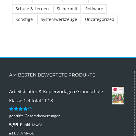
Schule & Lernen
Sicherheit
Software
Sonstige
Systemwerkzeuge
Uncategorized
AM BESTEN BEWERTETE PRODUKTE
Arbeitsblätter & Kopiervorlagen Grundschule
Klasse 1-4 total 2018
geprüfte Gesamtbewertungen
Bewertet
mit
4.00
5,99
€
inkl. MwSt.
von 5
inkl. 7 % MwSt.