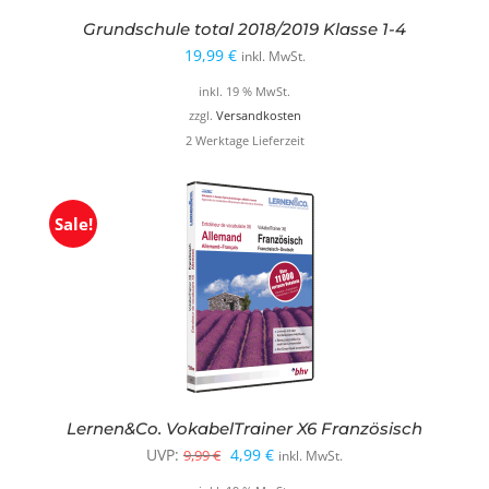
Grundschule total 2018/2019 Klasse 1-4
19,99
€
inkl. MwSt.
inkl. 19 % MwSt.
zzgl.
Versandkosten
2 Werktage Lieferzeit
Sale!
Lernen&Co. VokabelTrainer X6 Französisch
Ursprünglicher
Aktueller
UVP:
4,99
€
9,99
€
inkl. MwSt.
Preis
Preis