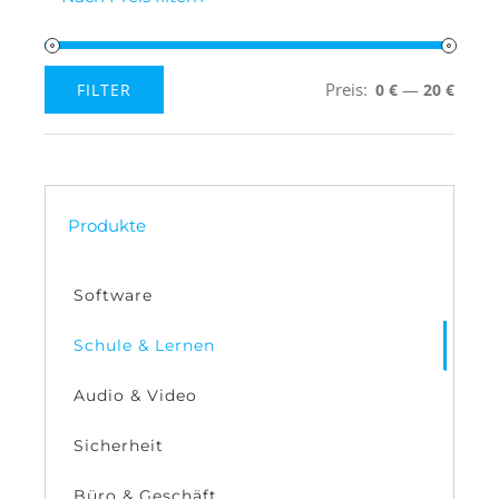
Preis:
—
FILTER
0 €
20 €
Min.
Max.
Preis
Preis
Produkte
Software
Schule & Lernen
Audio & Video
Sicherheit
Büro & Geschäft