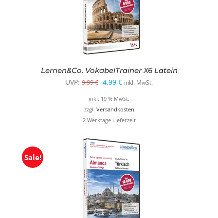
Lernen&Co. VokabelTrainer X6 Latein
Ursprünglicher
Aktueller
UVP:
4,99
€
9,99
€
inkl. MwSt.
Preis
Preis
inkl. 19 % MwSt.
war:
ist:
zzgl.
Versandkosten
2 Werktage Lieferzeit
9,99 €
4,99 €.
Sale!