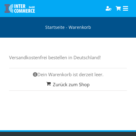
Zum
Togg
Inhalt
Navi
springen
Software
Startseite
-
Warenkorb
Games
Versandkostenfrei bestellen in Deutschland!
Bücher
Dein Warenkorb ist derzeit leer.
Hörbücher
Zurück zum Shop