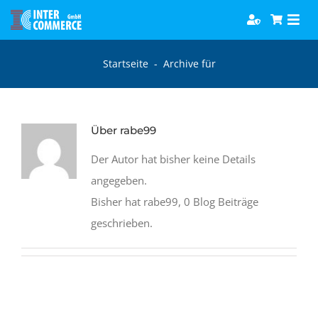
Zum
Togg
Inhalt
Navi
springen
Software
Startseite
-
Archive für
Games
Über
rabe99
Bücher
Der Autor hat bisher keine Details
angegeben.
Hörbücher
Bisher hat rabe99, 0 Blog Beiträge
geschrieben.