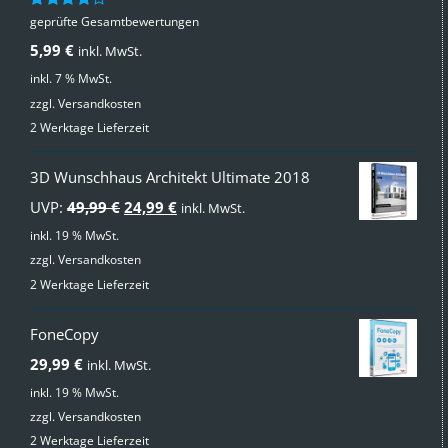
geprüfte Gesamtbewertungen
Bewertet
mit
4.00
5,99
€
inkl. MwSt.
von 5
inkl. 7 % MwSt.
zzgl.
Versandkosten
2 Werktage Lieferzeit
3D Wunschhaus Architekt Ultimate 2018
Ursprünglicher
Aktueller
UVP:
49,99
€
24,99
€
inkl. MwSt.
Preis
Preis
inkl. 19 % MwSt.
zzgl.
Versandkosten
war:
ist:
2 Werktage Lieferzeit
49,99 €
24,99 €.
FoneCopy
29,99
€
inkl. MwSt.
inkl. 19 % MwSt.
zzgl.
Versandkosten
2 Werktage Lieferzeit