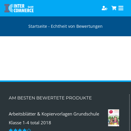
Zum
Togg
Inhalt
Navi
springen
Software
Startseite
-
Echtheit von Bewertungen
Games
Bücher
Hörbücher
AM BESTEN BEWERTETE PRODUKTE
Arbeitsblätter & Kopiervorlagen Grundschule
Klasse 1-4 total 2018