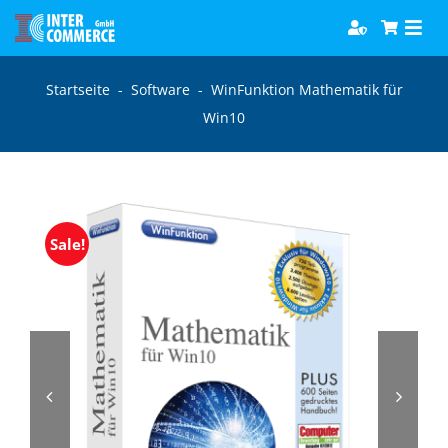
Zum
Togg
Inhalt
Navi
springen
Software
Startseite
-
Software
-
WinFunktion Mathematik für
Win10
Games
Bücher
Sale!
Hörbücher