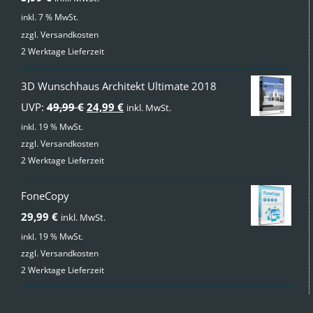
inkl. 7 % MwSt.
zzgl.
Versandkosten
2 Werktage Lieferzeit
3D Wunschhaus Architekt Ultimate 2018
Ursprünglicher
Aktueller
UVP:
49,99
€
24,99
€
inkl. MwSt.
Preis
Preis
inkl. 19 % MwSt.
zzgl.
Versandkosten
war:
ist:
2 Werktage Lieferzeit
49,99 €
24,99 €.
FoneCopy
29,99
€
inkl. MwSt.
inkl. 19 % MwSt.
zzgl.
Versandkosten
2 Werktage Lieferzeit