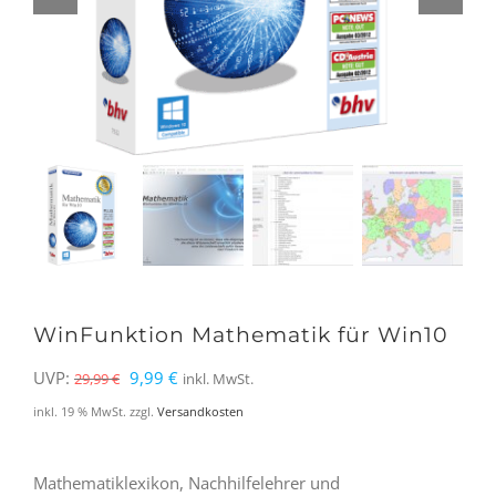
WinFunktion Mathematik für Win10
Ursprünglicher
Aktueller
UVP:
9,99
€
29,99
€
inkl. MwSt.
Preis
Preis
inkl. 19 % MwSt.
zzgl.
Versandkosten
war:
ist:
29,99 €
9,99 €.
Mathematiklexikon, Nachhilfelehrer und