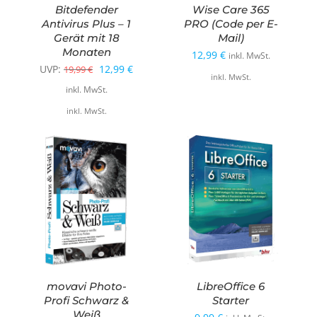
Bitdefender
Wise Care 365
Antivirus Plus – 1
PRO (Code per E-
Gerät mit 18
Mail)
Monaten
12,99
€
inkl. MwSt.
Ursprünglicher
Aktueller
UVP:
12,99
€
19,99
€
inkl. MwSt.
Preis
Preis
inkl. MwSt.
war:
ist:
inkl. MwSt.
19,99 €
12,99 €.
movavi Photo-
LibreOffice 6
Profi Schwarz &
Starter
Weiß