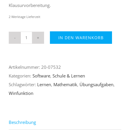
Klausurvorbereitung.
2 Werktage Lieferzeit
IN DEN WARENKORB
WinFunktion
Mathematik
für
Artikelnummer:
20-07532
Win10
Kategorien:
Software
,
Schule & Lernen
Menge
Schlagwörter:
Lernen
,
Mathematik
,
Übungsaufgaben
,
Winfunktion
Beschreibung