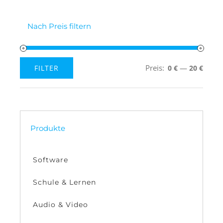
Nach Preis filtern
Preis:
—
FILTER
0 €
20 €
Min.
Max.
Preis
Preis
Produkte
Software
Schule & Lernen
Audio & Video