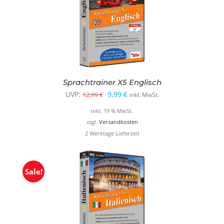
Sprachtrainer X5 Englisch
Ursprünglicher
Aktueller
UVP:
9,99
€
12,99
€
inkl. MwSt.
Preis
Preis
inkl. 19 % MwSt.
war:
ist:
zzgl.
Versandkosten
2 Werktage Lieferzeit
12,99 €
9,99 €.
Sale!