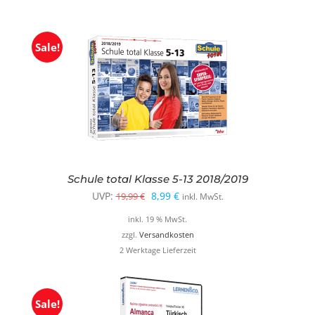
Sale!
Schule total Klasse 5-13 2018/2019
Ursprünglicher
Aktueller
UVP:
8,99
€
19,99
€
inkl. MwSt.
Preis
Preis
inkl. 19 % MwSt.
war:
ist:
zzgl.
Versandkosten
2 Werktage Lieferzeit
19,99 €
8,99 €.
Sale!