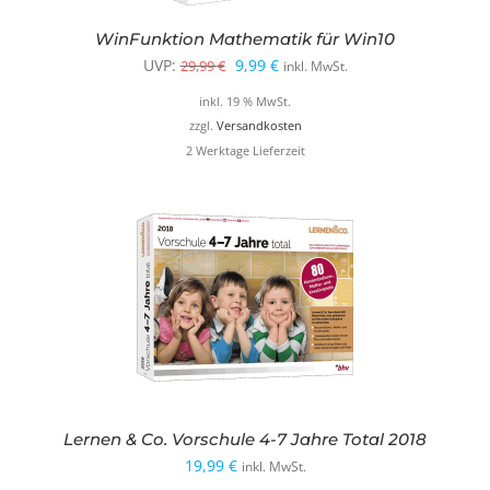
WinFunktion Mathematik für Win10
Ursprünglicher
Aktueller
UVP:
9,99
€
29,99
€
inkl. MwSt.
Preis
Preis
inkl. 19 % MwSt.
war:
ist:
zzgl.
Versandkosten
2 Werktage Lieferzeit
29,99 €
9,99 €.
Lernen & Co. Vorschule 4-7 Jahre Total 2018
19,99
€
inkl. MwSt.