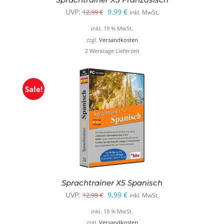
Ursprünglicher
Aktueller
UVP:
9,99
€
12,99
€
inkl. MwSt.
Preis
Preis
inkl. 19 % MwSt.
war:
ist:
zzgl.
Versandkosten
2 Werktage Lieferzeit
12,99 €
9,99 €.
Sale!
Sprachtrainer X5 Spanisch
Ursprünglicher
Aktueller
UVP:
9,99
€
12,99
€
inkl. MwSt.
Preis
Preis
inkl. 19 % MwSt.
war:
ist:
zzgl.
Versandkosten