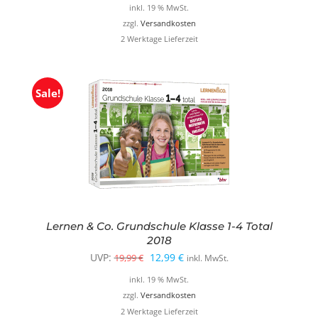
inkl. 19 % MwSt.
zzgl.
Versandkosten
2 Werktage Lieferzeit
Sale!
Lernen & Co. Grundschule Klasse 1-4 Total
2018
Ursprünglicher
Aktueller
UVP:
12,99
€
19,99
€
inkl. MwSt.
Preis
Preis
inkl. 19 % MwSt.
war:
ist:
zzgl.
Versandkosten
2 Werktage Lieferzeit
19,99 €
12,99 €.