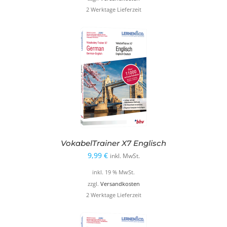
2 Werktage Lieferzeit
12,99 €
9,99 €.
VokabelTrainer X7 Englisch
9,99
€
inkl. MwSt.
inkl. 19 % MwSt.
zzgl.
Versandkosten
2 Werktage Lieferzeit