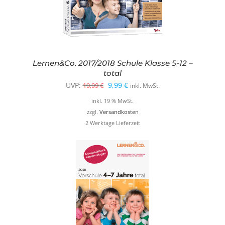
Lernen&Co. 2017/2018 Schule Klasse 5-12 –
total
Ursprünglicher
Aktueller
UVP:
9,99
€
19,99
€
inkl. MwSt.
Preis
Preis
inkl. 19 % MwSt.
war:
ist:
zzgl.
Versandkosten
2 Werktage Lieferzeit
19,99 €
9,99 €.