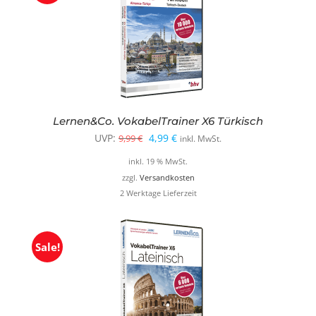
Lernen&Co. VokabelTrainer X6 Türkisch
Ursprünglicher
Aktueller
UVP:
4,99
€
9,99
€
inkl. MwSt.
Preis
Preis
inkl. 19 % MwSt.
war:
ist:
zzgl.
Versandkosten
2 Werktage Lieferzeit
9,99 €
4,99 €.
Sale!