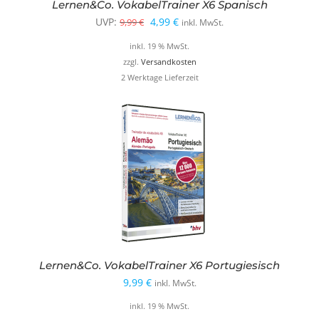
Lernen&Co. VokabelTrainer X6 Spanisch
Ursprünglicher
Aktueller
UVP:
4,99
€
9,99
€
inkl. MwSt.
Preis
Preis
inkl. 19 % MwSt.
war:
ist:
zzgl.
Versandkosten
2 Werktage Lieferzeit
9,99 €
4,99 €.
Lernen&Co. VokabelTrainer X6 Portugiesisch
9,99
€
inkl. MwSt.
inkl. 19 % MwSt.