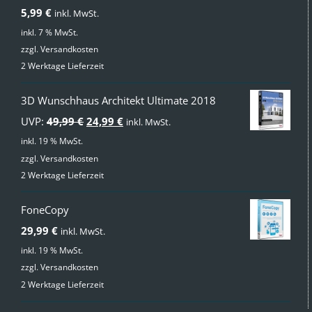
mit
4.00
5,99
€
inkl. MwSt.
von 5
inkl. 7 % MwSt.
zzgl.
Versandkosten
2 Werktage Lieferzeit
3D Wunschhaus Architekt Ultimate 2018
Ursprünglicher
Aktueller
UVP:
49,99
€
24,99
€
inkl. MwSt.
Preis
Preis
inkl. 19 % MwSt.
zzgl.
Versandkosten
war:
ist:
2 Werktage Lieferzeit
49,99 €
24,99 €.
FoneCopy
29,99
€
inkl. MwSt.
inkl. 19 % MwSt.
zzgl.
Versandkosten
2 Werktage Lieferzeit