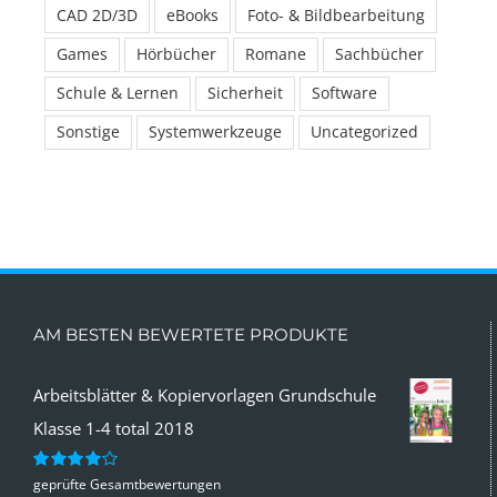
CAD 2D/3D
eBooks
Foto- & Bildbearbeitung
Games
Hörbücher
Romane
Sachbücher
Schule & Lernen
Sicherheit
Software
Sonstige
Systemwerkzeuge
Uncategorized
AM BESTEN BEWERTETE PRODUKTE
Arbeitsblätter & Kopiervorlagen Grundschule
Klasse 1-4 total 2018
geprüfte Gesamtbewertungen
Bewertet