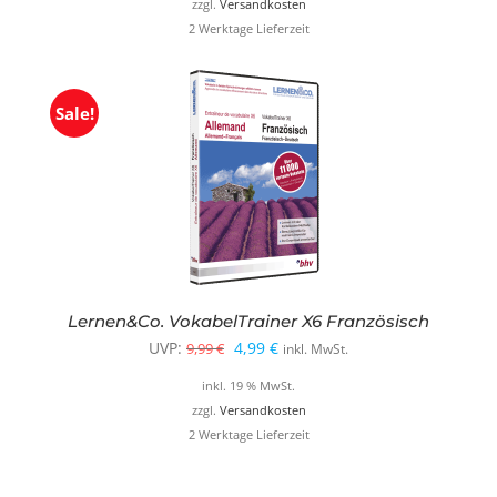
zzgl.
Versandkosten
2 Werktage Lieferzeit
Sale!
Lernen&Co. VokabelTrainer X6 Französisch
Ursprünglicher
Aktueller
UVP:
4,99
€
9,99
€
inkl. MwSt.
Preis
Preis
inkl. 19 % MwSt.
war:
ist:
zzgl.
Versandkosten
2 Werktage Lieferzeit
9,99 €
4,99 €.