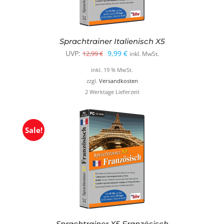
Sprachtrainer Italienisch X5
Ursprünglicher
Aktueller
UVP:
9,99
€
12,99
€
inkl. MwSt.
Preis
Preis
inkl. 19 % MwSt.
war:
ist:
zzgl.
Versandkosten
2 Werktage Lieferzeit
12,99 €
9,99 €.
Sale!
Sprachtrainer X5 Französisch