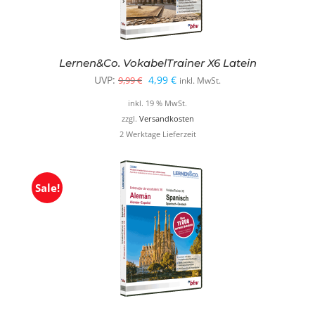
Lernen&Co. VokabelTrainer X6 Latein
Ursprünglicher
Aktueller
UVP:
4,99
€
9,99
€
inkl. MwSt.
Preis
Preis
inkl. 19 % MwSt.
war:
ist:
zzgl.
Versandkosten
2 Werktage Lieferzeit
9,99 €
4,99 €.
Sale!