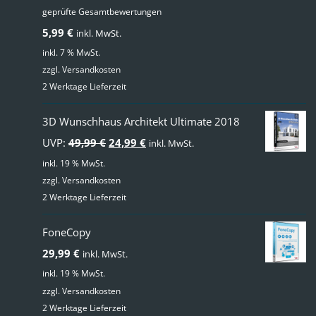
geprüfte Gesamtbewertungen
Bewertet
mit
4.00
5,99
€
inkl. MwSt.
von 5
inkl. 7 % MwSt.
zzgl.
Versandkosten
2 Werktage Lieferzeit
3D Wunschhaus Architekt Ultimate 2018
Ursprünglicher
Aktueller
UVP:
49,99
€
24,99
€
inkl. MwSt.
Preis
Preis
inkl. 19 % MwSt.
zzgl.
Versandkosten
war:
ist:
2 Werktage Lieferzeit
49,99 €
24,99 €.
FoneCopy
29,99
€
inkl. MwSt.
inkl. 19 % MwSt.
zzgl.
Versandkosten
2 Werktage Lieferzeit