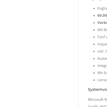
Engli
60.0
Verbe
Mit B
Fünf 
Impor
inkl.
Austa
Integ
Mit Ed
Lerne
Systemvor
Microsoft 
Grafik: 80