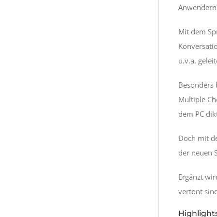
Anwendern d
Mit dem Spr
Konversatio
u.v.a. gele
Besonders h
Multiple Ch
dem PC dikt
Doch mit de
der neuen 
Ergänzt wi
vertont sin
Highlight