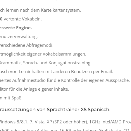
sch lernen nach dem Karteikartensystem.
00
vertonte Vokabeln.
sserte Engine.
enutzerverwaltung.
verschiedene Abfragemodi.
tmöglichkeit eigener Vokabelsammlungen.
 Grammatik, Sprach- und Konjugationstraining.
usch von Lerninhalten mit anderen Benutzern per Email.
riertes Aufnahmestudio für die Kontrolle der eigenen Aussprache.
itor für die Anlage eigener Inhalte.
n mit Spaß.
aussetzungen von Sprachtrainer X5 Spanisch:
Windows 8/8.1, 7, Vista, XP (SP2 oder höher), 1GHz Intel/AMD P
0×600 oder höhere Auflösung, 16 Bit oder höhere Grafikkarte, C