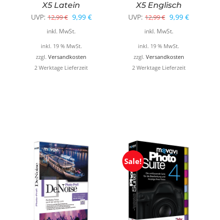
X5 Latein
X5 Englisch
glicher
ktueller
Ursprünglicher
Aktueller
Ursprünglicher
Aktueller
UVP:
9,99
€
UVP:
9,99
€
12,99
€
12,99
€
reis
Preis
Preis
Preis
Preis
inkl. MwSt.
inkl. MwSt.
t:
war:
ist:
war:
ist:
inkl. 19 % MwSt.
inkl. 19 % MwSt.
,99 €.
12,99 €
9,99 €.
12,99 €
9,99 €.
zzgl.
Versandkosten
zzgl.
Versandkosten
2 Werktage Lieferzeit
2 Werktage Lieferzeit
Sale!