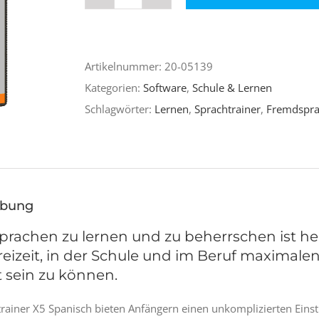
Sprachtrainer
X5
Spanisch
Artikelnummer:
20-05139
Menge
Kategorien:
Software
,
Schule & Lernen
Schlagwörter:
Lernen
,
Sprachtrainer
,
Fremdspr
ibung
rachen zu lernen und zu beherrschen ist he
Freizeit, in der Schule und im Beruf maximale
t sein zu können.
rainer X5 Spanisch bieten Anfängern einen unkomplizierten Einst