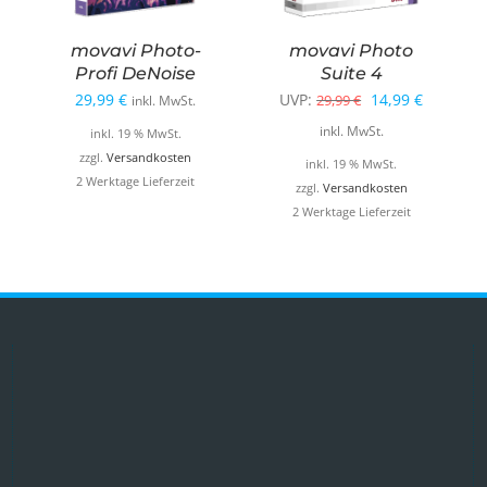
movavi Photo-
movavi Photo
Profi DeNoise
Suite 4
Ursprünglicher
Aktuelle
29,99
€
UVP:
14,99
€
29,99
€
inkl. MwSt.
Preis
Preis
inkl. MwSt.
inkl. 19 % MwSt.
war:
ist:
zzgl.
Versandkosten
inkl. 19 % MwSt.
2 Werktage Lieferzeit
29,99 €
14,99 €.
zzgl.
Versandkosten
2 Werktage Lieferzeit