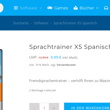
Software
Games
Bücher
Startseite
-
Software
-
Sprachtrainer X5 Spanisch
Sprachtrainer X5 Spanisc
Ursprünglicher
Aktueller
UVP:
9,99
€
12,99
€
inkl. MwSt.
Preis
Preis
inkl. 19 % MwSt.
zzgl.
Versandkosten
war:
ist:
12,99 €
9,99 €.
Fremdsprachentrainer – verhilft Ihnen zu Maxima
2 Werktage Lieferzeit
IN DEN WARENKORB