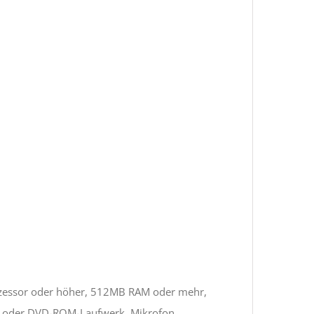
rozessor oder höher, 512MB RAM oder mehr,
D- oder DVD-ROM-Laufwerk, Mikrofon