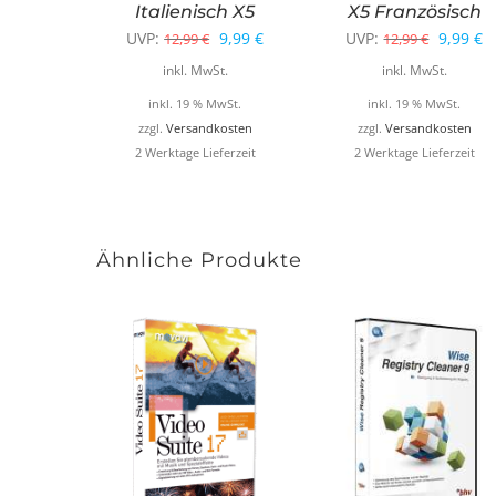
Italienisch X5
X5 Französisch
Ursprünglicher
Aktueller
Ursprün
A
UVP:
9,99
€
UVP:
9,99
€
12,99
€
12,99
€
Preis
Preis
Preis
P
inkl. MwSt.
inkl. MwSt.
war:
ist:
war:
is
inkl. 19 % MwSt.
inkl. 19 % MwSt.
12,99 €
9,99 €.
12,99 €
9
zzgl.
Versandkosten
zzgl.
Versandkosten
2 Werktage Lieferzeit
2 Werktage Lieferzeit
Ähnliche Produkte