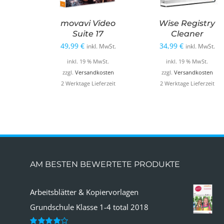
movavi Video
Wise Registry
Suite 17
Cleaner
49,99
€
34,99
€
inkl. MwSt.
inkl. MwSt.
inkl. 19 % MwSt.
inkl. 19 % MwSt.
zzgl.
Versandkosten
zzgl.
Versandkosten
2 Werktage Lieferzeit
2 Werktage Lieferzeit
AM BESTEN BEWERTETE PRODUKTE
Arbeitsblätter & Kopiervorlagen
Grundschule Klasse 1-4 total 2018