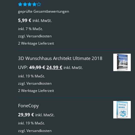
geprüfte Gesamtbewertungen
Bewertet
mit
4.00
5,99
€
inkl. MwSt.
von 5
inkl. 7 % MwSt.
zzgl.
Versandkosten
2 Werktage Lieferzeit
3D Wunschhaus Architekt Ultimate 2018
Ursprünglicher
Aktueller
UVP:
49,99
€
24,99
€
inkl. MwSt.
Preis
Preis
inkl. 19 % MwSt.
zzgl.
Versandkosten
war:
ist:
2 Werktage Lieferzeit
49,99 €
24,99 €.
FoneCopy
29,99
€
inkl. MwSt.
inkl. 19 % MwSt.
zzgl.
Versandkosten