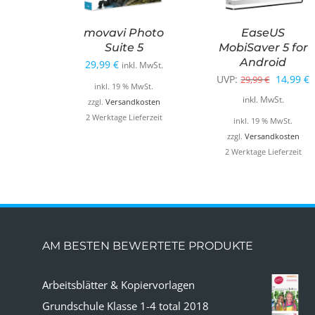
movavi Photo
EaseUS
Suite 5
MobiSaver 5 for
Android
29,99
€
inkl. MwSt.
Ursprün
A
UVP:
14,99
€
29,99
€
inkl. 19 % MwSt.
Preis
P
inkl. MwSt.
zzgl.
Versandkosten
war:
i
2 Werktage Lieferzeit
inkl. 19 % MwSt.
29,99 €
1
zzgl.
Versandkosten
2 Werktage Lieferzeit
AM BESTEN BEWERTETE PRODUKTE
Arbeitsblätter & Kopiervorlagen
Grundschule Klasse 1-4 total 2018