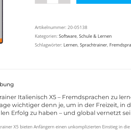
Sprachtrainer
Italienisch
X5
Artikelnummer:
20-05138
Menge
Kategorien:
Software
,
Schule & Lernen
Schlagwörter:
Lernen
,
Sprachtrainer
,
Fremdspr
ibung
rainer Italienisch X5 – Fremdsprachen zu ler
ge wichtiger denn je, um in der Freizeit, in 
en Erfolg zu haben – und global vernetzt se
rainer X5 bieten Anfängern einen unkomplizierten Einstieg in di