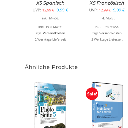
X5 Spanisch
X5 Französisch
Ursprünglicher
Aktueller
Ursprün
A
UVP:
9,99
€
UVP:
9,99
€
12,99
€
12,99
€
Preis
Preis
Preis
P
inkl. MwSt.
inkl. MwSt.
war:
ist:
war:
is
inkl. 19 % MwSt.
inkl. 19 % MwSt.
12,99 €
9,99 €.
12,99 €
9
zzgl.
Versandkosten
zzgl.
Versandkosten
2 Werktage Lieferzeit
2 Werktage Lieferzeit
Ähnliche Produkte
Sale!