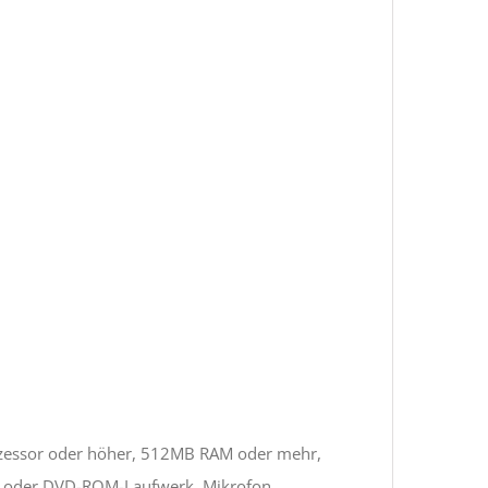
rozessor oder höher, 512MB RAM oder mehr,
D- oder DVD-ROM-Laufwerk, Mikrofon