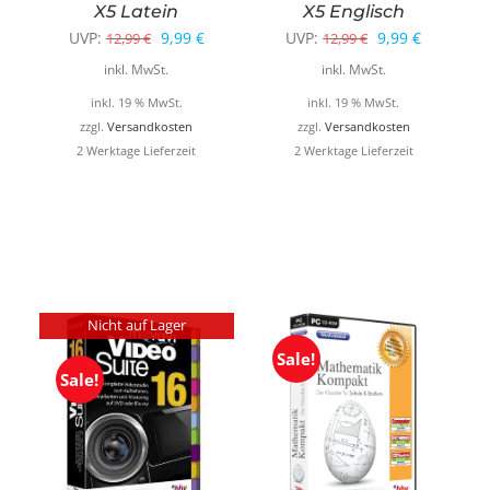
X5 Latein
X5 Englisch
glicher
ktueller
Ursprünglicher
Aktueller
Ursprünglicher
Aktueller
UVP:
9,99
€
UVP:
9,99
€
12,99
€
12,99
€
reis
Preis
Preis
Preis
Preis
inkl. MwSt.
inkl. MwSt.
t:
war:
ist:
war:
ist:
inkl. 19 % MwSt.
inkl. 19 % MwSt.
,99 €.
12,99 €
9,99 €.
12,99 €
9,99 €.
zzgl.
Versandkosten
zzgl.
Versandkosten
2 Werktage Lieferzeit
2 Werktage Lieferzeit
Nicht auf Lager
Sale!
Sale!