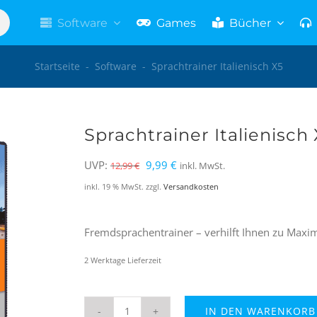
Software
Games
Bücher
Startseite
-
Software
-
Sprachtrainer Italienisch X5
Sprachtrainer Italienisch
Ursprünglicher
Aktueller
UVP:
9,99
€
12,99
€
inkl. MwSt.
Preis
Preis
inkl. 19 % MwSt.
zzgl.
Versandkosten
war:
ist:
12,99 €
9,99 €.
Fremdsprachentrainer – verhilft Ihnen zu Maxima
2 Werktage Lieferzeit
IN DEN WARENKORB