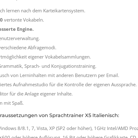
sch lernen nach dem Karteikartensystem.
00
vertonte Vokabeln.
sserte Engine.
enutzerverwaltung.
verschiedene Abfragemodi.
tmöglichkeit eigener Vokabelsammlungen.
 Grammatik, Sprach- und Konjugationstraining.
usch von Lerninhalten mit anderen Benutzern per Email.
riertes Aufnahmestudio für die Kontrolle der eigenen Aussprache.
itor für die Anlage eigener Inhalte.
n mit Spaß.
aussetzungen von Sprachtrainer X5 Italienisch:
Windows 8/8.1, 7, Vista, XP (SP2 oder höher), 1GHz Intel/AMD P
0×600 oder höhere Auflösung, 16 Bit oder höhere Grafikkarte, C