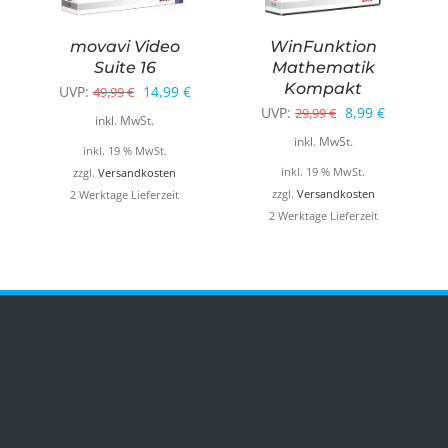
movavi Video
WinFunktion
Suite 16
Mathematik
Kompakt
Ursprünglicher
Aktueller
UVP:
14,99
€
49,99
€
glicher
ktueller
Ursprünglicher
Aktueller
UVP:
8,99
€
29,99
€
Preis
Preis
inkl. MwSt.
reis
Preis
Preis
inkl. MwSt.
war:
ist:
inkl. 19 % MwSt.
st:
war:
ist:
49,99 €
14,99 €.
inkl. 19 % MwSt.
zzgl.
Versandkosten
4,99 €.
29,99 €
8,99 €.
zzgl.
Versandkosten
2 Werktage Lieferzeit
2 Werktage Lieferzeit