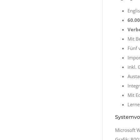
Engli
60.0
Verbe
Mit B
Fünf 
Impor
inkl.
Austa
Integ
Mit Ed
Lerne
Systemvor
Microsoft 
Grafik: 80