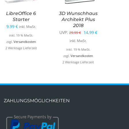
LibreOffice 6
3D Wunschhaus
Starter
Architekt Plus
2018
9,99
€
inkl. MwSt.
Ursprünglicher
Aktueller
UVP:
14,99
€
29,99
€
inkl. 19 % MwSt.
Preis
Preis
inkl. MwSt.
zzgl.
Versandkosten
war:
ist:
2 Werktage Lieferzeit
inkl. 19 % MwSt.
29,99 €
14,99 €.
zzgl.
Versandkosten
2 Werktage Lieferzeit
ZAHLUNGSMÖGLICHKEITEN