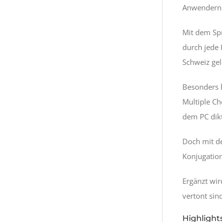
Anwendern d
Mit dem Spr
durch jede 
Schweiz gel
Besonders h
Multiple Ch
dem PC dikt
Doch mit de
Konjugatio
Ergänzt wi
vertont sin
Highlights