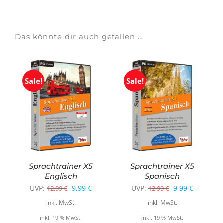
Das könnte dir auch gefallen …
Sale!
Sale!
Sprachtrainer X5
Sprachtrainer X5
Englisch
Spanisch
Ursprünglicher
Aktueller
Ursprüngliche
Aktueller
UVP:
9,99
€
UVP:
9,99
€
12,99
€
12,99
€
Preis
Preis
Preis
Preis
inkl. MwSt.
inkl. MwSt.
war:
ist:
war:
ist:
inkl. 19 % MwSt.
inkl. 19 % MwSt.