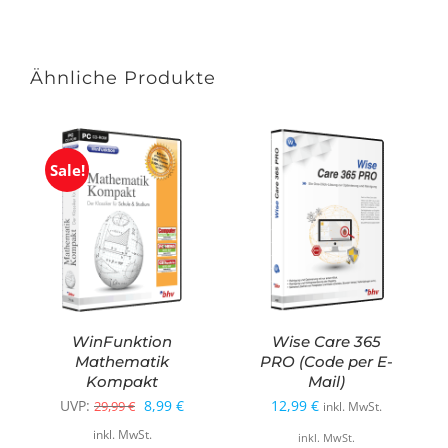
Ähnliche Produkte
Sale!
WinFunktion
Wise Care 365
Mathematik
PRO (Code per E-
Kompakt
Mail)
Ursprünglicher
Aktueller
UVP:
8,99
€
12,99
€
29,99
€
inkl. MwSt.
Preis
Preis
inkl. MwSt.
inkl. MwSt.