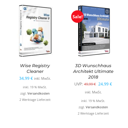
Sale!
Wise Registry
3D Wunschhaus
Cleaner
Architekt Ultimate
2018
34,99
€
inkl. MwSt.
Ursprünglicher
Aktuelle
UVP:
24,99
€
49,99
€
inkl. 19 % MwSt.
Preis
Preis
inkl. MwSt.
zzgl.
Versandkosten
war:
ist:
2 Werktage Lieferzeit
inkl. 19 % MwSt.
49,99 €
24,99 €.
zzgl.
Versandkosten
2 Werktage Lieferzeit