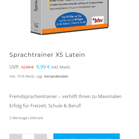
Sprachtrainer X5 Latein
Ursprünglicher
Aktueller
UVP:
9,99
€
12,99
€
inkl. MwSt.
Preis
Preis
inkl. 19 % MwSt.
zzgl.
Versandkosten
war:
ist:
12,99 €
9,99 €.
Fremdsprachentrainer – verhilft Ihnen zu Maximalen
Erfolg für Freizeit, Schule & Beruf!
2 Werktage Lieferzeit