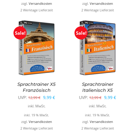
12,99 €
9,99 €.
12,99 €
9,99 €.
zzgl.
Versandkosten
zzgl.
Versandkosten
2 Werktage Lieferzeit
2 Werktage Lieferzeit
Sale!
Sale!
Sprachtrainer X5
Sprachtrainer
Französisch
Italienisch X5
Ursprünglicher
Aktueller
Ursprüngliche
Aktueller
UVP:
9,99
€
UVP:
9,99
€
12,99
€
12,99
€
Preis
Preis
Preis
Preis
inkl. MwSt.
inkl. MwSt.
war:
ist:
war:
ist:
inkl. 19 % MwSt.
inkl. 19 % MwSt.
12,99 €
9,99 €.
12,99 €
9,99 €.
zzgl.
Versandkosten
zzgl.
Versandkosten
2 Werktage Lieferzeit
2 Werktage Lieferzeit