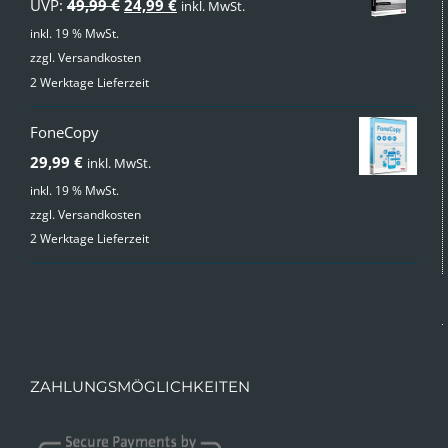
Ursprünglicher
Aktueller
UVP:
49,99
€
24,99
€
inkl. MwSt.
Preis
Preis
inkl. 19 % MwSt.
zzgl.
Versandkosten
war:
ist:
2 Werktage Lieferzeit
49,99 €
24,99 €.
FoneCopy
29,99
€
inkl. MwSt.
inkl. 19 % MwSt.
zzgl.
Versandkosten
2 Werktage Lieferzeit
ZAHLUNGSMÖGLICHKEITEN