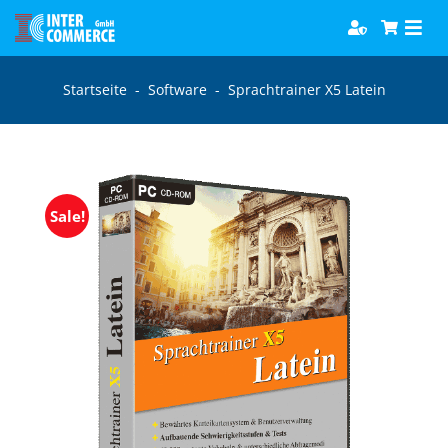
Zum
Togg
Inhalt
Navi
springen
Software
Startseite
-
Software
-
Sprachtrainer X5 Latein
Games
Bücher
Sale!
Hörbücher