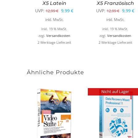
X5 Latein
X5 Französisch
Ursprünglicher
Aktueller
Ursprün
A
UVP:
9,99
€
UVP:
9,99
€
12,99
€
12,99
€
Preis
Preis
Preis
P
inkl. MwSt.
inkl. MwSt.
war:
ist:
war:
is
inkl. 19 % MwSt.
inkl. 19 % MwSt.
12,99 €
9,99 €.
12,99 €
9
zzgl.
Versandkosten
zzgl.
Versandkosten
2 Werktage Lieferzeit
2 Werktage Lieferzeit
Ähnliche Produkte
Nicht auf Lager