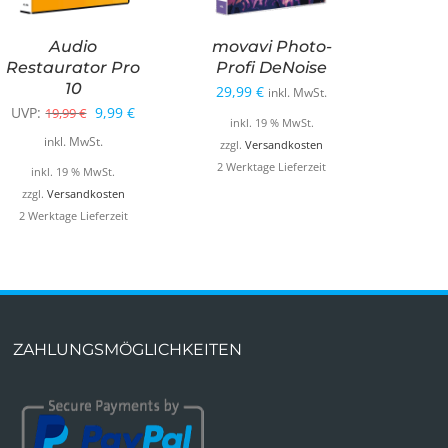
Audio
movavi Photo-
Restaurator Pro
Profi DeNoise
10
29,99
€
inkl. MwSt.
Ursprünglicher
Aktueller
UVP:
9,99
€
19,99
€
inkl. 19 % MwSt.
Preis
Preis
inkl. MwSt.
zzgl.
Versandkosten
war:
ist:
2 Werktage Lieferzeit
inkl. 19 % MwSt.
19,99 €
9,99 €.
zzgl.
Versandkosten
2 Werktage Lieferzeit
ZAHLUNGSMÖGLICHKEITEN