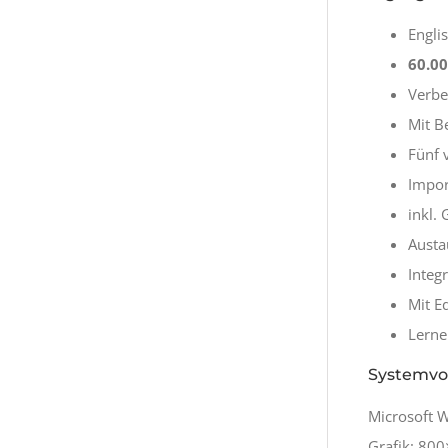
Engli
60.0
Verbe
Mit B
Fünf 
Impor
inkl.
Austa
Integ
Mit Ed
Lerne
Systemvo
Microsoft 
Grafik: 80