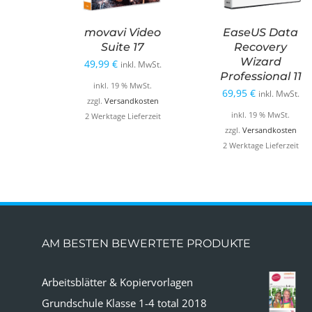
movavi Video
EaseUS Data
Suite 17
Recovery
Wizard
49,99
€
inkl. MwSt.
Professional 11
inkl. 19 % MwSt.
69,95
€
inkl. MwSt.
zzgl.
Versandkosten
inkl. 19 % MwSt.
2 Werktage Lieferzeit
zzgl.
Versandkosten
2 Werktage Lieferzeit
AM BESTEN BEWERTETE PRODUKTE
Arbeitsblätter & Kopiervorlagen
Grundschule Klasse 1-4 total 2018