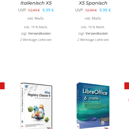
Italienisch X5
X5 Spanisch
glicher
ktueller
Ursprünglicher
Aktueller
Ursprünglicher
Aktueller
UVP:
9,99
€
UVP:
9,99
€
12,99
€
12,99
€
reis
Preis
Preis
Preis
Preis
inkl. MwSt.
inkl. MwSt.
t:
war:
ist:
war:
ist:
inkl. 19 % MwSt.
inkl. 19 % MwSt.
,99 €.
12,99 €
9,99 €.
12,99 €
9,99 €.
zzgl.
Versandkosten
zzgl.
Versandkosten
2 Werktage Lieferzeit
2 Werktage Lieferzeit