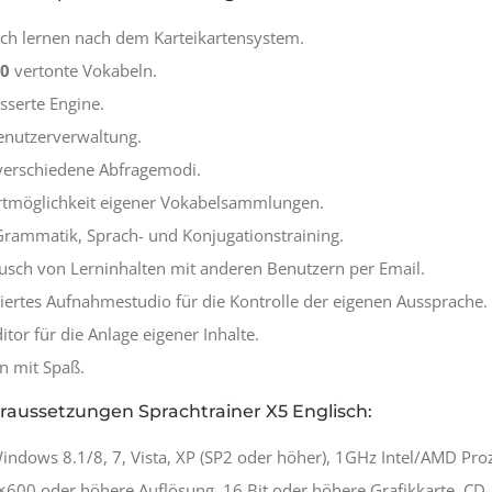
sch lernen nach dem Karteikartensystem.
00
vertonte Vokabeln.
sserte Engine.
enutzerverwaltung.
verschiedene Abfragemodi.
tmöglichkeit eigener Vokabelsammlungen.
 Grammatik, Sprach- und Konjugationstraining.
usch von Lerninhalten mit anderen Benutzern per Email.
riertes Aufnahmestudio für die Kontrolle der eigenen Aussprache.
itor für die Anlage eigener Inhalte.
n mit Spaß.
raussetzungen
Sprachtrainer X5
Englisch:
Windows 8.1/8, 7, Vista, XP (SP2 oder höher), 1GHz Intel/AMD P
0×600 oder höhere Auflösung, 16 Bit oder höhere Grafikkarte, C