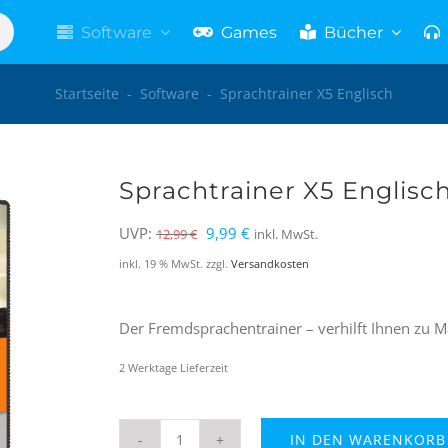
Software
Games
Bücher
Startseite
-
Software
-
Sprachtrainer X5 Englisch
Sprachtrainer X5 Englisc
Ursprünglicher
Aktueller
UVP:
9,99
€
12,99
€
inkl. MwSt.
Preis
Preis
inkl. 19 % MwSt.
zzgl.
Versandkosten
war:
ist:
12,99 €
9,99 €.
Der Fremdsprachentrainer – verhilft Ihnen zu Ma
2 Werktage Lieferzeit
IN DEN WARENKORB