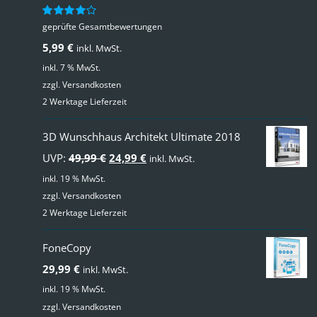
geprüfte Gesamtbewertungen
Bewertet
mit
4.00
5,99
€
inkl. MwSt.
von 5
inkl. 7 % MwSt.
zzgl.
Versandkosten
2 Werktage Lieferzeit
3D Wunschhaus Architekt Ultimate 2018
Ursprünglicher
Aktueller
UVP:
49,99
€
24,99
€
inkl. MwSt.
Preis
Preis
inkl. 19 % MwSt.
zzgl.
Versandkosten
war:
ist:
2 Werktage Lieferzeit
49,99 €
24,99 €.
FoneCopy
29,99
€
inkl. MwSt.
inkl. 19 % MwSt.
zzgl.
Versandkosten