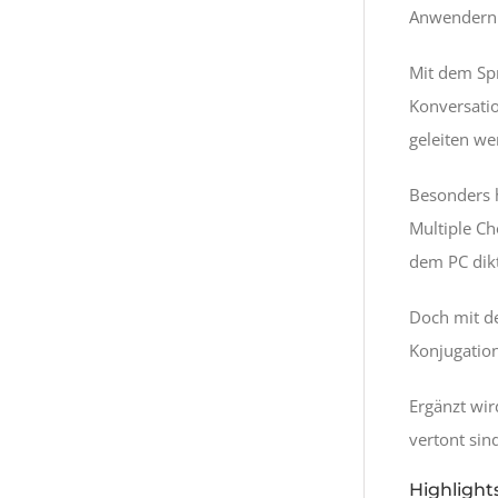
Anwendern d
Mit dem Spr
Konversatio
geleiten we
Besonders h
Multiple Ch
dem PC dikt
Doch mit de
Konjugatio
Ergänzt wi
vertont sin
Highlight