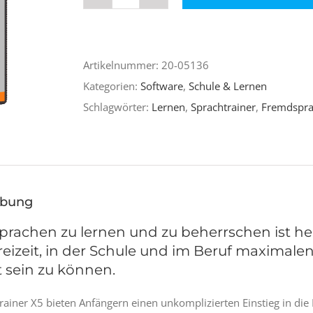
Sprachtrainer
X5
Englisch
Artikelnummer:
20-05136
Menge
Kategorien:
Software
,
Schule & Lernen
Schlagwörter:
Lernen
,
Sprachtrainer
,
Fremdspr
ibung
rachen zu lernen und zu beherrschen ist he
Freizeit, in der Schule und im Beruf maximale
t sein zu können.
rainer X5 bieten Anfängern einen unkomplizierten Einstieg in di