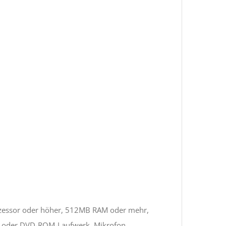
rozessor oder höher, 512MB RAM oder mehr,
D- oder DVD-ROM-Laufwerk, Mikrofon