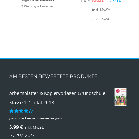
Ursprünglicher
Aktuelle
UVP:
12,99
€
19,99
€
2 Werktage Lieferzeit
Preis
Preis
inkl. MwSt.
war:
ist:
inkl. MwSt.
19,99 €
12,99 €.
AM BESTEN BEWERTETE PRODUKTE
Arbeitsblätter & Kopiervorlagen Grundschule
Klasse 1-4 total 2018
geprüfte Gesamtbewertungen
Bewertet
mit
4.00
5,99
€
inkl. MwSt.
von 5
inkl. 7 % MwSt.