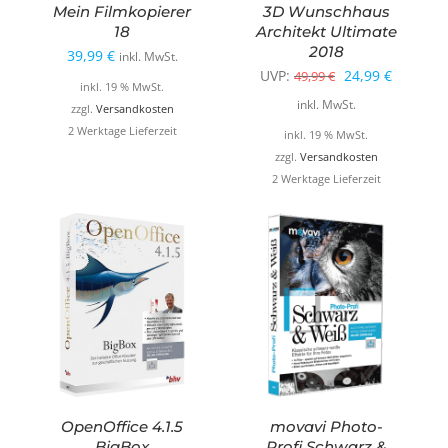
Mein Filmkopierer
3D Wunschhaus
18
Architekt Ultimate
2018
39,99
€
inkl. MwSt.
Ursprünglicher
Aktuelle
UVP:
24,99
€
49,99
€
inkl. 19 % MwSt.
Preis
Preis
inkl. MwSt.
zzgl.
Versandkosten
war:
ist:
2 Werktage Lieferzeit
inkl. 19 % MwSt.
49,99 €
24,99 €.
zzgl.
Versandkosten
2 Werktage Lieferzeit
OpenOffice 4.1.5
movavi Photo-
BigBox
Profi Schwarz &