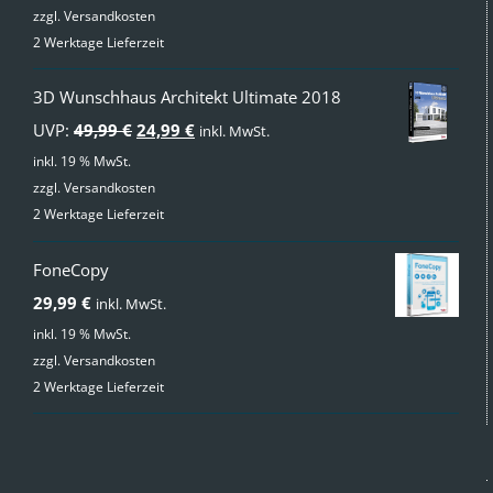
zzgl.
Versandkosten
2 Werktage Lieferzeit
3D Wunschhaus Architekt Ultimate 2018
Ursprünglicher
Aktueller
UVP:
49,99
€
24,99
€
inkl. MwSt.
Preis
Preis
inkl. 19 % MwSt.
zzgl.
Versandkosten
war:
ist:
2 Werktage Lieferzeit
49,99 €
24,99 €.
FoneCopy
29,99
€
inkl. MwSt.
inkl. 19 % MwSt.
zzgl.
Versandkosten
2 Werktage Lieferzeit