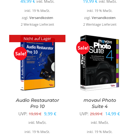
49,99
€
19,99
€
inkl. MwSt.
inkl. MwSt.
inkl. 19 % MwSt.
inkl. 19 % MwSt.
zzgl.
Versandkosten
zzgl.
Versandkosten
2 Werktage Lieferzeit
2 Werktage Lieferzeit
Nicht auf Lager
Sale!
Sale!
Audio Restaurator
movavi Photo
Pro 10
Suite 4
Ursprünglicher
Aktueller
Ursprünglicher
Aktuelle
UVP:
9,99
€
UVP:
14,99
€
19,99
€
29,99
€
Preis
Preis
Preis
Preis
inkl. MwSt.
inkl. MwSt.
war:
ist:
war:
ist:
inkl. 19 % MwSt.
inkl. 19 % MwSt.