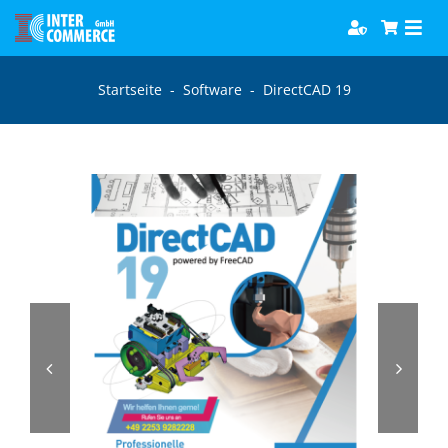
Zum
Togg
Inhalt
Navi
springen
Software
Startseite
-
Software
-
DirectCAD 19
Games
Bücher
Hörbücher