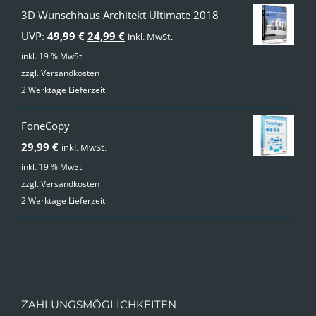
3D Wunschhaus Architekt Ultimate 2018
Ursprünglicher
Aktueller
UVP:
49,99
€
24,99
€
inkl. MwSt.
Preis
Preis
inkl. 19 % MwSt.
zzgl.
Versandkosten
war:
ist:
2 Werktage Lieferzeit
49,99 €
24,99 €.
FoneCopy
29,99
€
inkl. MwSt.
inkl. 19 % MwSt.
zzgl.
Versandkosten
2 Werktage Lieferzeit
ZAHLUNGSMÖGLICHKEITEN