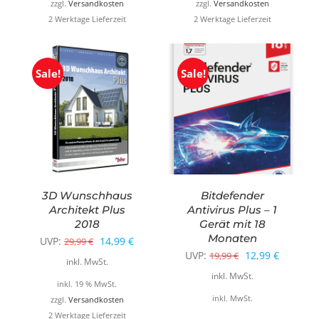
19,99 €
9,99 €.
29,99 €
14,99 €.
zzgl.
Versandkosten
zzgl.
Versandkosten
2 Werktage Lieferzeit
2 Werktage Lieferzeit
Sale!
Sale!
3D Wunschhaus
Bitdefender
Architekt Plus
Antivirus Plus – 1
2018
Gerät mit 18
Monaten
Ursprünglicher
Aktueller
UVP:
14,99
€
29,99
€
Ursprünglicher
Aktuelle
UVP:
12,99
€
19,99
€
Preis
Preis
inkl. MwSt.
Preis
Preis
inkl. MwSt.
war:
ist:
inkl. 19 % MwSt.
war:
ist:
inkl. MwSt.
29,99 €
14,99 €.
zzgl.
Versandkosten
19,99 €
12,99 €.
2 Werktage Lieferzeit