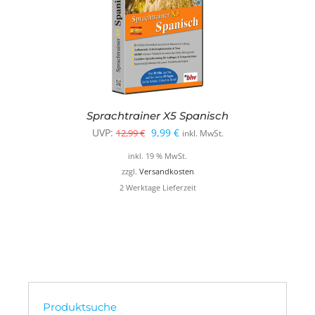
Sprachtrainer X5 Spanisch
Ursprünglicher
Aktueller
UVP:
9,99
€
12,99
€
inkl. MwSt.
Preis
Preis
inkl. 19 % MwSt.
war:
ist:
zzgl.
Versandkosten
2 Werktage Lieferzeit
12,99 €
9,99 €.
Produktsuche