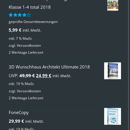
Klasse 1-4 total 2018
geprüfte Gesamtbewertungen
Bewertet
mit
4.00
5,99
€
inkl. MwSt.
von 5
inkl. 7 % MwSt.
zzgl.
Versandkosten
2 Werktage Lieferzeit
3D Wunschhaus Architekt Ultimate 2018
Ursprünglicher
Aktueller
UVP:
49,99
€
24,99
€
inkl. MwSt.
Preis
Preis
inkl. 19 % MwSt.
zzgl.
Versandkosten
war:
ist:
2 Werktage Lieferzeit
49,99 €
24,99 €.
FoneCopy
29,99
€
inkl. MwSt.
inkl. 19 % MwSt.