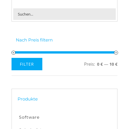
Nach Preis filtern
Preis:
—
FILTER
0 €
10 €
Min.
Max.
Preis
Preis
Produkte
Software