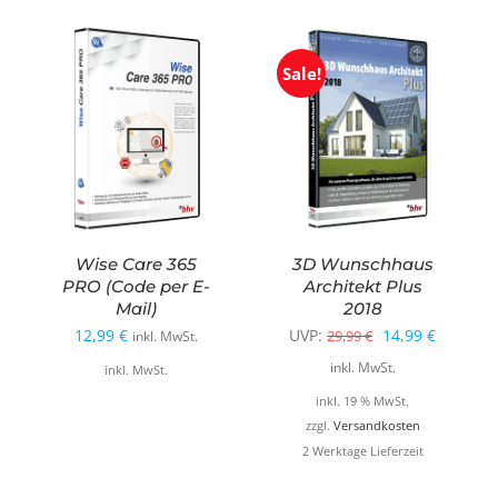
Sale!
Wise Care 365
3D Wunschhaus
PRO (Code per E-
Architekt Plus
Mail)
2018
Ursprünglicher
Aktuelle
12,99
€
UVP:
14,99
€
29,99
€
inkl. MwSt.
Preis
Preis
inkl. MwSt.
inkl. MwSt.
war:
ist:
inkl. 19 % MwSt.
29,99 €
14,99 €.
zzgl.
Versandkosten
2 Werktage Lieferzeit