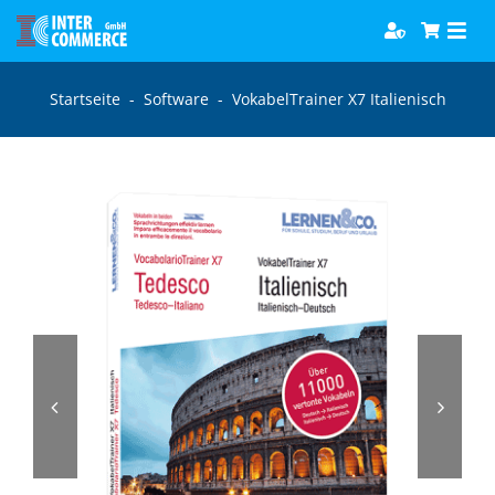
Zum
Togg
Inhalt
Navi
springen
Software
Startseite
-
Software
-
VokabelTrainer X7 Italienisch
Games
Bücher
Hörbücher