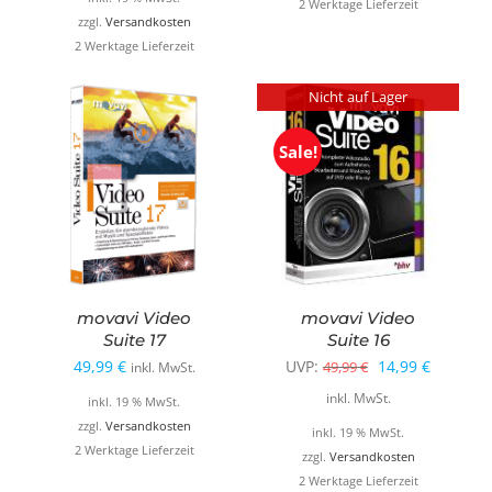
2 Werktage Lieferzeit
zzgl.
Versandkosten
2 Werktage Lieferzeit
Nicht auf Lager
Sale!
movavi Video
movavi Video
Suite 17
Suite 16
Ursprünglicher
Aktuelle
49,99
€
UVP:
14,99
€
49,99
€
inkl. MwSt.
Preis
Preis
inkl. MwSt.
inkl. 19 % MwSt.
war:
ist:
zzgl.
Versandkosten
inkl. 19 % MwSt.
2 Werktage Lieferzeit
49,99 €
14,99 €.
zzgl.
Versandkosten
2 Werktage Lieferzeit