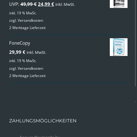
Ursprünglicher
Aktueller
UVP:
49,99
€
24,99
€
inkl. MwSt.
Preis
Preis
inkl. 19 % MwSt.
zzgl.
Versandkosten
war:
ist:
2 Werktage Lieferzeit
49,99 €
24,99 €.
FoneCopy
29,99
€
inkl. MwSt.
inkl. 19 % MwSt.
zzgl.
Versandkosten
2 Werktage Lieferzeit
ZAHLUNGSMÖGLICHKEITEN