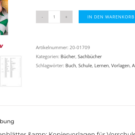
IN DEN WARENKORB
Aufgabenblätter
&
Kopiervorlagen
Artikelnummer:
20-01709
für
Kategorien:
Bücher
,
Sachbücher
Vorschule
Schlagwörter:
Buch
,
Schule
,
Lernen
,
Vorlagen
,
A
total
2018/2019
4-
7
Jahre
Menge
ibung
nblätter &amp; Kopiervorlagen für Vorschule