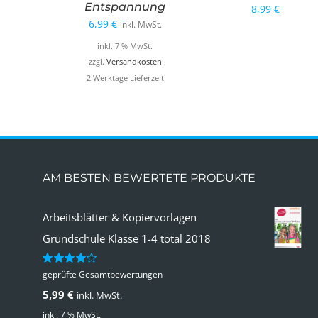
Entspannung
8,99
€
6,99
€
inkl. MwSt.
inkl. 7 % MwSt.
zzgl.
Versandkosten
2 Werktage Lieferzeit
AM BESTEN BEWERTETE PRODUKTE
Arbeitsblätter & Kopiervorlagen
Grundschule Klasse 1-4 total 2018
geprüfte Gesamtbewertungen
Bewertet
mit
4.00
5,99
€
inkl. MwSt.
von 5
inkl. 7 % MwSt.