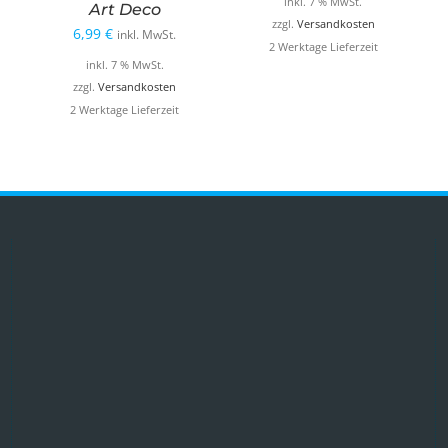
inkl. 7 % MwSt.
Art Deco
zzgl.
Versandkosten
6,99
€
inkl. MwSt.
2 Werktage Lieferzeit
inkl. 7 % MwSt.
zzgl.
Versandkosten
2 Werktage Lieferzeit