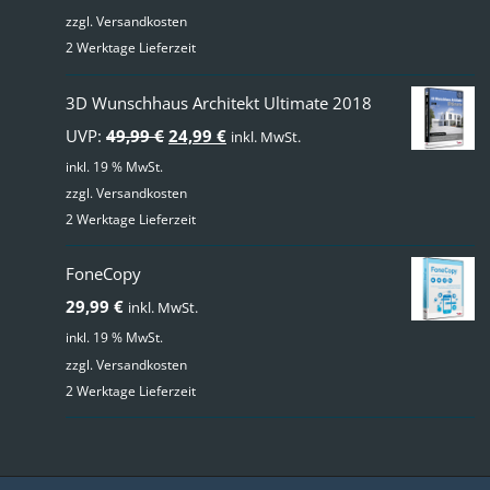
zzgl.
Versandkosten
2 Werktage Lieferzeit
3D Wunschhaus Architekt Ultimate 2018
Ursprünglicher
Aktueller
UVP:
49,99
€
24,99
€
inkl. MwSt.
Preis
Preis
inkl. 19 % MwSt.
zzgl.
Versandkosten
war:
ist:
2 Werktage Lieferzeit
49,99 €
24,99 €.
FoneCopy
29,99
€
inkl. MwSt.
inkl. 19 % MwSt.
zzgl.
Versandkosten
2 Werktage Lieferzeit