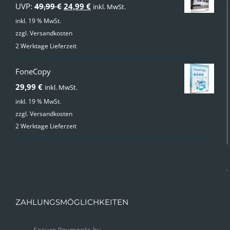
Ursprünglicher
Aktueller
UVP:
49,99
€
24,99
€
inkl. MwSt.
Preis
Preis
inkl. 19 % MwSt.
zzgl.
Versandkosten
war:
ist:
2 Werktage Lieferzeit
49,99 €
24,99 €.
FoneCopy
29,99
€
inkl. MwSt.
inkl. 19 % MwSt.
zzgl.
Versandkosten
2 Werktage Lieferzeit
ZAHLUNGSMÖGLICHKEITEN