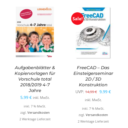
Sale!
Aufgabenblätter &
FreeCAD – Das
Kopiervorlagen für
Einsteigerseminar
Vorschule total
2D / 3D
2018/2019 4-7
Konstruktion
Jahre
Ursprüngliche
Aktueller
UVP:
9,99
€
14,99
€
5,99
€
inkl. MwSt.
Preis
Preis
inkl. MwSt.
inkl. 7 % MwSt.
war:
ist:
inkl. 7 % MwSt.
zzgl.
Versandkosten
14,99 €
9,99 €.
zzgl.
Versandkosten
2 Werktage Lieferzeit
2 Werktage Lieferzeit