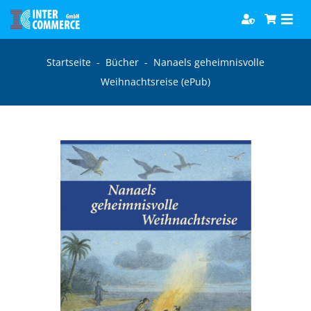
Zum
Togg
Inhalt
Navi
springen
Software
Startseite
-
Bücher
-
Nanaels geheimnisvolle
Weihnachtsreise (ePub)
Games
Bücher
Hörbücher