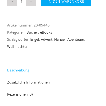
IN DEN WARENKORB
Nanaels
geheimnisvolle
Weihnachtsreise
Artikelnummer:
20-09446
(ePub)
Kategorien:
Bücher
,
eBooks
Menge
Schlagwörter:
Engel
,
Advent
,
Nanael
,
Abenteuer
,
Weihnachten
Beschreibung
Zusätzliche Informationen
Rezensionen (0)