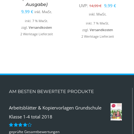
Ausgabe)
Ursprüngliche
Aktueller
UVP:
9,99
€
14,99
€
9,99
€
inkl. MwSt.
Preis
Preis
inkl. MwSt.
inkl. 7 % MwSt.
war:
ist:
inkl. 7 % MwSt.
zzgl.
Versandkosten
14,99 €
9,99 €.
zzgl.
Versandkosten
2 Werktage Lieferzeit
2 Werktage Lieferzeit
AM BESTEN BEWERTETE PRODUKTE
Arbeitsblätter & Kopiervorlagen Grundschule
Klasse 1-4 total 2018
geprüfte Gesamtbewertungen
Bewertet