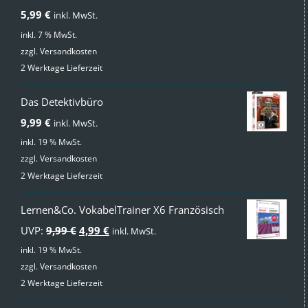
mit
4.00
5,99
€
inkl. MwSt.
von 5
inkl. 7 % MwSt.
zzgl.
Versandkosten
2 Werktage Lieferzeit
Das Detektivbüro
9,99
€
inkl. MwSt.
inkl. 19 % MwSt.
zzgl.
Versandkosten
2 Werktage Lieferzeit
Lernen&Co. VokabelTrainer X6 Französisch
Ursprünglicher
Aktueller
UVP:
9,99
€
4,99
€
inkl. MwSt.
Preis
Preis
inkl. 19 % MwSt.
zzgl.
Versandkosten
war:
ist:
2 Werktage Lieferzeit
9,99 €
4,99 €.