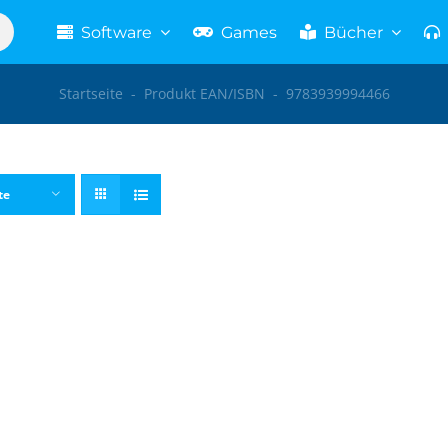
Software
Games
Bücher
Startseite
-
Produkt EAN/ISBN
-
9783939994466
te