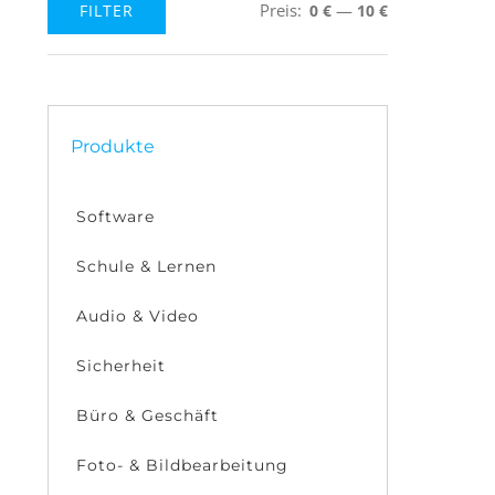
Preis:
—
FILTER
0 €
10 €
Min.
Max.
Preis
Preis
Produkte
Software
Schule & Lernen
Audio & Video
Sicherheit
Büro & Geschäft
Foto- & Bildbearbeitung