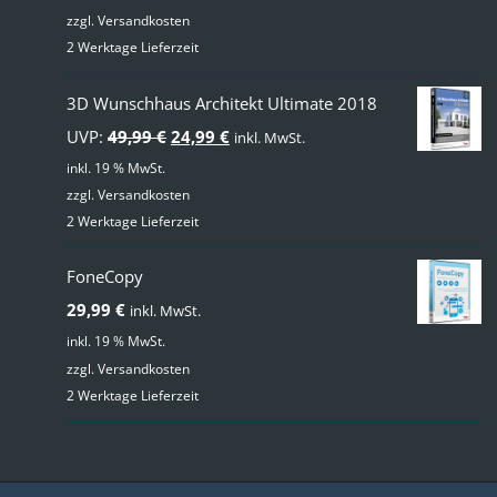
zzgl.
Versandkosten
2 Werktage Lieferzeit
3D Wunschhaus Architekt Ultimate 2018
Ursprünglicher
Aktueller
UVP:
49,99
€
24,99
€
inkl. MwSt.
Preis
Preis
inkl. 19 % MwSt.
zzgl.
Versandkosten
war:
ist:
2 Werktage Lieferzeit
49,99 €
24,99 €.
FoneCopy
29,99
€
inkl. MwSt.
inkl. 19 % MwSt.
zzgl.
Versandkosten
2 Werktage Lieferzeit