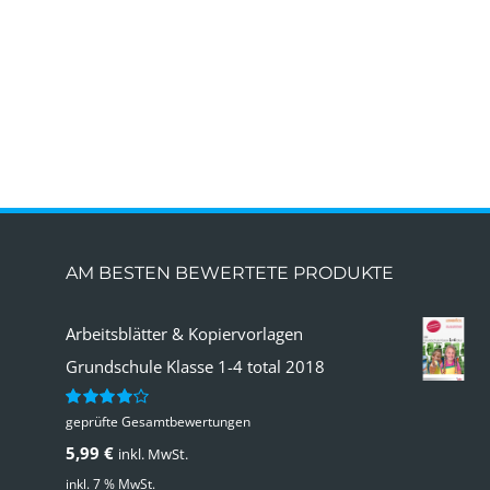
AM BESTEN BEWERTETE PRODUKTE
Arbeitsblätter & Kopiervorlagen
Grundschule Klasse 1-4 total 2018
geprüfte Gesamtbewertungen
Bewertet
mit
4.00
5,99
€
inkl. MwSt.
von 5
inkl. 7 % MwSt.