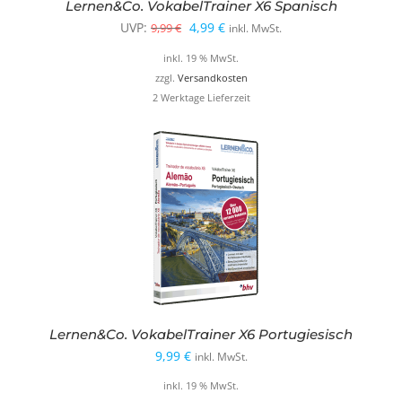
Lernen&Co. VokabelTrainer X6 Spanisch
Ursprünglicher
Aktueller
UVP:
4,99
€
9,99
€
inkl. MwSt.
Preis
Preis
inkl. 19 % MwSt.
war:
ist:
zzgl.
Versandkosten
2 Werktage Lieferzeit
9,99 €
4,99 €.
Lernen&Co. VokabelTrainer X6 Portugiesisch
9,99
€
inkl. MwSt.
inkl. 19 % MwSt.