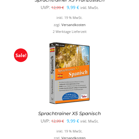
Ursprünglicher
Aktueller
UVP:
9,99
€
12,99
€
inkl. MwSt.
Preis
Preis
inkl. 19 % MwSt.
war:
ist:
zzgl.
Versandkosten
2 Werktage Lieferzeit
12,99 €
9,99 €.
Sale!
Sprachtrainer X5 Spanisch
Ursprünglicher
Aktueller
UVP:
9,99
€
12,99
€
inkl. MwSt.
Preis
Preis
inkl. 19 % MwSt.
war:
ist:
zzgl.
Versandkosten