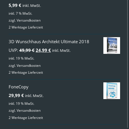
mit
4.00
5,99
€
inkl. MwSt.
von 5
inkl. 7 % MwSt.
zzgl.
Versandkosten
2 Werktage Lieferzeit
3D Wunschhaus Architekt Ultimate 2018
Ursprünglicher
Aktueller
UVP:
49,99
€
24,99
€
inkl. MwSt.
Preis
Preis
inkl. 19 % MwSt.
zzgl.
Versandkosten
war:
ist:
2 Werktage Lieferzeit
49,99 €
24,99 €.
FoneCopy
29,99
€
inkl. MwSt.
inkl. 19 % MwSt.
zzgl.
Versandkosten
2 Werktage Lieferzeit