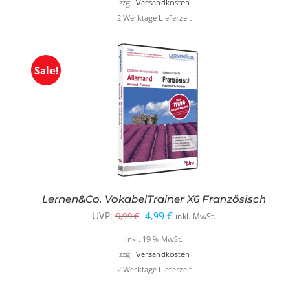
zzgl.
Versandkosten
2 Werktage Lieferzeit
Sale!
Lernen&Co. VokabelTrainer X6 Französisch
Ursprünglicher
Aktueller
UVP:
4,99
€
9,99
€
inkl. MwSt.
Preis
Preis
inkl. 19 % MwSt.
war:
ist:
zzgl.
Versandkosten
2 Werktage Lieferzeit
9,99 €
4,99 €.