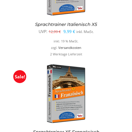
Sprachtrainer Italienisch X5
Ursprünglicher
Aktueller
UVP:
9,99
€
12,99
€
inkl. MwSt.
Preis
Preis
inkl. 19 % MwSt.
war:
ist:
zzgl.
Versandkosten
2 Werktage Lieferzeit
12,99 €
9,99 €.
Sale!
Sprachtrainer X5 Französisch