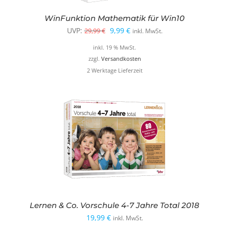
WinFunktion Mathematik für Win10
Ursprünglicher
Aktueller
UVP:
9,99
€
29,99
€
inkl. MwSt.
Preis
Preis
inkl. 19 % MwSt.
war:
ist:
zzgl.
Versandkosten
2 Werktage Lieferzeit
29,99 €
9,99 €.
Lernen & Co. Vorschule 4-7 Jahre Total 2018
19,99
€
inkl. MwSt.