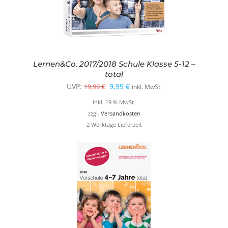
Lernen&Co. 2017/2018 Schule Klasse 5-12 –
total
Ursprünglicher
Aktueller
UVP:
9,99
€
19,99
€
inkl. MwSt.
Preis
Preis
inkl. 19 % MwSt.
war:
ist:
zzgl.
Versandkosten
2 Werktage Lieferzeit
19,99 €
9,99 €.