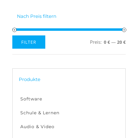
Nach Preis filtern
Preis:
—
FILTER
0 €
20 €
Min.
Max.
Preis
Preis
Produkte
Software
Schule & Lernen
Audio & Video