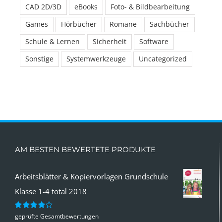
CAD 2D/3D
eBooks
Foto- & Bildbearbeitung
Games
Hörbücher
Romane
Sachbücher
Schule & Lernen
Sicherheit
Software
Sonstige
Systemwerkzeuge
Uncategorized
AM BESTEN BEWERTETE PRODUKTE
Arbeitsblätter & Kopiervorlagen Grundschule
Klasse 1-4 total 2018
geprüfte Gesamtbewertungen
Bewertet