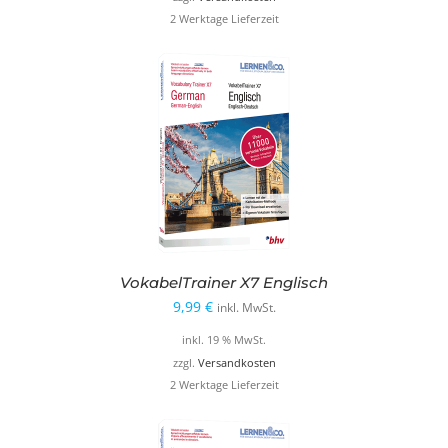
2 Werktage Lieferzeit
12,99 €
9,99 €.
VokabelTrainer X7 Englisch
9,99
€
inkl. MwSt.
inkl. 19 % MwSt.
zzgl.
Versandkosten
2 Werktage Lieferzeit