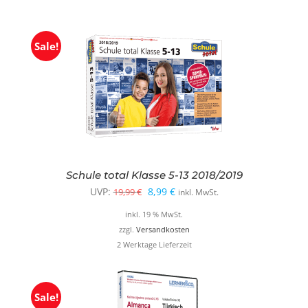
Sale!
Schule total Klasse 5-13 2018/2019
Ursprünglicher
Aktueller
UVP:
8,99
€
19,99
€
inkl. MwSt.
Preis
Preis
inkl. 19 % MwSt.
war:
ist:
zzgl.
Versandkosten
2 Werktage Lieferzeit
19,99 €
8,99 €.
Sale!