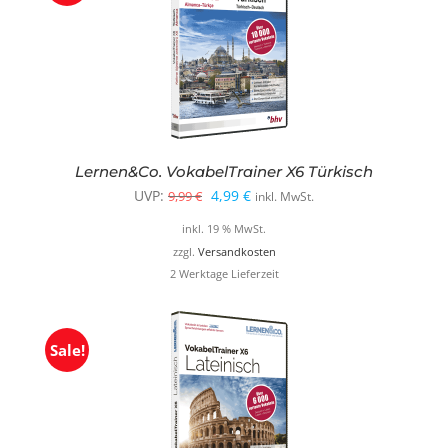
Lernen&Co. VokabelTrainer X6 Türkisch
Ursprünglicher
Aktueller
UVP:
4,99
€
9,99
€
inkl. MwSt.
Preis
Preis
inkl. 19 % MwSt.
war:
ist:
zzgl.
Versandkosten
2 Werktage Lieferzeit
9,99 €
4,99 €.
Sale!