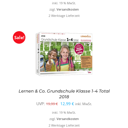
inkl. 19 % MwSt.
zzgl.
Versandkosten
2 Werktage Lieferzeit
Sale!
Lernen & Co. Grundschule Klasse 1-4 Total
2018
Ursprünglicher
Aktueller
UVP:
12,99
€
19,99
€
inkl. MwSt.
Preis
Preis
inkl. 19 % MwSt.
war:
ist:
zzgl.
Versandkosten
2 Werktage Lieferzeit
19,99 €
12,99 €.