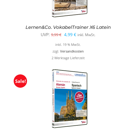
Lernen&Co. VokabelTrainer X6 Latein
Ursprünglicher
Aktueller
UVP:
4,99
€
9,99
€
inkl. MwSt.
Preis
Preis
inkl. 19 % MwSt.
war:
ist:
zzgl.
Versandkosten
2 Werktage Lieferzeit
9,99 €
4,99 €.
Sale!