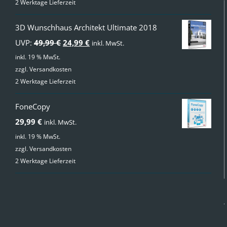
2 Werktage Lieferzeit
3D Wunschhaus Architekt Ultimate 2018
Ursprünglicher
Aktueller
UVP:
49,99
€
24,99
€
inkl. MwSt.
Preis
Preis
inkl. 19 % MwSt.
zzgl.
Versandkosten
war:
ist:
2 Werktage Lieferzeit
49,99 €
24,99 €.
FoneCopy
29,99
€
inkl. MwSt.
inkl. 19 % MwSt.
zzgl.
Versandkosten
2 Werktage Lieferzeit