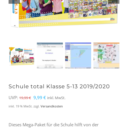
Schule total Klasse 5-13 2019/2020
Ursprünglicher
Aktueller
UVP:
9,99
€
19,99
€
inkl. MwSt.
Preis
Preis
inkl. 19 % MwSt.
zzgl.
Versandkosten
war:
ist:
19,99 €
9,99 €.
Dieses Mega-Paket für die Schule hilft von der