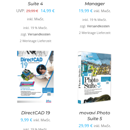
Suite 4
Manager
Ursprünglicher
Aktueller
UVP:
14,99
€
19,99
€
29,99
€
inkl. MwSt.
Preis
Preis
inkl. MwSt.
inkl. 19 % MwSt.
war:
ist:
zzgl.
Versandkosten
inkl. 19 % MwSt.
2 Werktage Lieferzeit
29,99 €
14,99 €.
zzgl.
Versandkosten
2 Werktage Lieferzeit
DirectCAD 19
movavi Photo
Suite 5
9,99
€
inkl. MwSt.
29,99
€
inkl. MwSt.
inkl. 19 % MwSt.