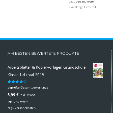
34,99 €
24,99 €.
29,99 €
14,99 €.
zzgl.
Versandkosten
2 Werktage Lieferzeit
AM BESTEN BEWERTETE PRODUKTE
Arbeitsblätter & Kopiervorlagen Grundschule
Klasse 1-4 total 2018
geprüfte Gesamtbewertungen
Bewertet
mit
4.00
5,99
€
inkl. MwSt.
von 5
inkl. 7 % MwSt.
zzgl.
Versandkosten