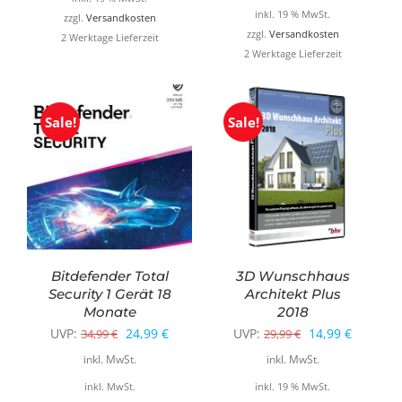
inkl. 19 % MwSt.
zzgl.
Versandkosten
zzgl.
Versandkosten
2 Werktage Lieferzeit
2 Werktage Lieferzeit
Sale!
Sale!
Bitdefender Total
3D Wunschhaus
Security 1 Gerät 18
Architekt Plus
Monate
2018
Ursprünglicher
Aktueller
Ursprünglicher
Aktuelle
UVP:
24,99
€
UVP:
14,99
€
34,99
€
29,99
€
Preis
Preis
Preis
Preis
inkl. MwSt.
inkl. MwSt.
war:
ist:
war:
ist:
inkl. MwSt.
inkl. 19 % MwSt.