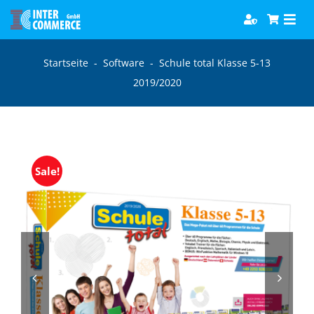
Zum
Togg
Inhalt
Navi
springen
Software
Startseite
-
Software
-
Schule total Klasse 5-13
2019/2020
Games
Bücher
Sale!
Hörbücher