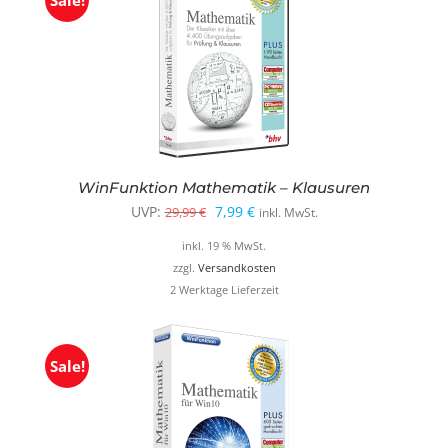
Sale!
WinFunktion Mathematik – Klausuren
Ursprünglicher
Aktueller
UVP:
7,99
€
29,99
€
inkl. MwSt.
Preis
Preis
inkl. 19 % MwSt.
war:
ist:
zzgl.
Versandkosten
2 Werktage Lieferzeit
29,99 €
7,99 €.
Sale!