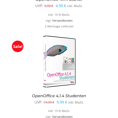
Ursprünglicher
Aktueller
UVP:
4,99
€
9,99
€
inkl. MwSt.
Preis
Preis
inkl. 19 % MwSt.
war:
ist:
zzgl.
Versandkosten
2 Werktage Lieferzeit
9,99 €
4,99 €.
Sale!
OpenOffice 4.1.4 Studenten
Ursprünglicher
Aktueller
UVP:
9,99
€
19,99
€
inkl. MwSt.
Preis
Preis
inkl. 19 % MwSt.
war:
ist:
zzgl.
Versandkosten