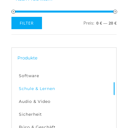
Preis:
—
FILTER
0 €
20 €
Min.
Max.
Preis
Preis
Produkte
Software
Schule & Lernen
Audio & Video
Sicherheit
Büro & Geschäft