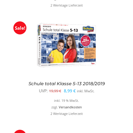
2 Werktage Lieferzeit
19,99 €
9,99 €.
Sale!
Schule total Klasse 5-13 2018/2019
Ursprünglicher
Aktueller
UVP:
8,99
€
19,99
€
inkl. MwSt.
Preis
Preis
inkl. 19 % MwSt.
war:
ist:
zzgl.
Versandkosten
2 Werktage Lieferzeit
19,99 €
8,99 €.