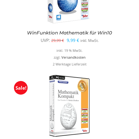
WinFunktion Mathematik für Win10
Ursprünglicher
Aktueller
UVP:
9,99
€
29,99
€
inkl. MwSt.
Preis
Preis
inkl. 19 % MwSt.
war:
ist:
zzgl.
Versandkosten
2 Werktage Lieferzeit
29,99 €
9,99 €.
Sale!