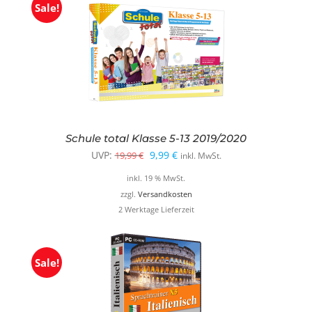
Sale!
Schule total Klasse 5-13 2019/2020
Ursprünglicher
Aktueller
UVP:
9,99
€
19,99
€
inkl. MwSt.
Preis
Preis
inkl. 19 % MwSt.
war:
ist:
zzgl.
Versandkosten
2 Werktage Lieferzeit
19,99 €
9,99 €.
Sale!