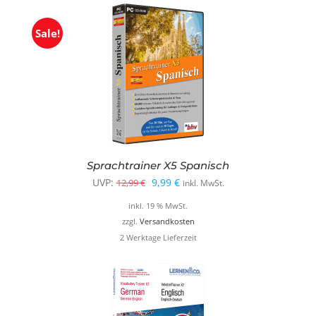
Sale!
Sprachtrainer X5 Spanisch
Ursprünglicher
Aktueller
UVP:
9,99
€
12,99
€
inkl. MwSt.
Preis
Preis
inkl. 19 % MwSt.
war:
ist:
zzgl.
Versandkosten
2 Werktage Lieferzeit
12,99 €
9,99 €.