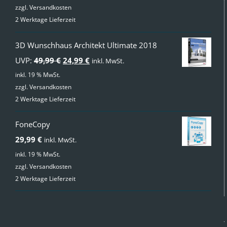
zzgl.
Versandkosten
2 Werktage Lieferzeit
3D Wunschhaus Architekt Ultimate 2018
Ursprünglicher
Aktueller
UVP:
49,99
€
24,99
€
inkl. MwSt.
Preis
Preis
inkl. 19 % MwSt.
zzgl.
Versandkosten
war:
ist:
2 Werktage Lieferzeit
49,99 €
24,99 €.
FoneCopy
29,99
€
inkl. MwSt.
inkl. 19 % MwSt.
zzgl.
Versandkosten
2 Werktage Lieferzeit