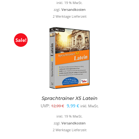
Preis
Preis
inkl. 19 % MwSt.
war:
ist:
zzgl.
Versandkosten
2 Werktage Lieferzeit
12,99 €
9,99 €.
Sale!
Sprachtrainer X5 Latein
Ursprünglicher
Aktueller
UVP:
9,99
€
12,99
€
inkl. MwSt.
Preis
Preis
inkl. 19 % MwSt.
war:
ist:
zzgl.
Versandkosten
2 Werktage Lieferzeit
12,99 €
9,99 €.