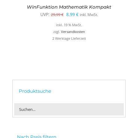
WinFunktion Mathematik Kompakt
Ursprünglicher
Aktueller
UVP:
8,99
€
29,99
€
inkl. MwSt.
Preis
Preis
inkl. 19 % MwSt.
war:
ist:
zzgl.
Versandkosten
2 Werktage Lieferzeit
29,99 €
8,99 €.
Produktsuche
Nach Preis filtern