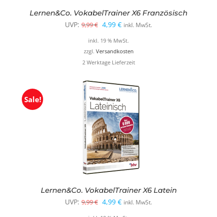
Lernen&Co. VokabelTrainer X6 Französisch
Ursprünglicher
Aktueller
UVP:
4,99
€
9,99
€
inkl. MwSt.
Preis
Preis
inkl. 19 % MwSt.
war:
ist:
zzgl.
Versandkosten
2 Werktage Lieferzeit
9,99 €
4,99 €.
Sale!
Lernen&Co. VokabelTrainer X6 Latein
Ursprünglicher
Aktueller
UVP:
4,99
€
9,99
€
inkl. MwSt.
Preis
Preis