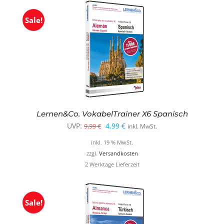
Sale!
Lernen&Co. VokabelTrainer X6 Spanisch
Ursprünglicher
Aktueller
UVP:
4,99
€
9,99
€
inkl. MwSt.
Preis
Preis
inkl. 19 % MwSt.
war:
ist:
zzgl.
Versandkosten
2 Werktage Lieferzeit
9,99 €
4,99 €.
Sale!