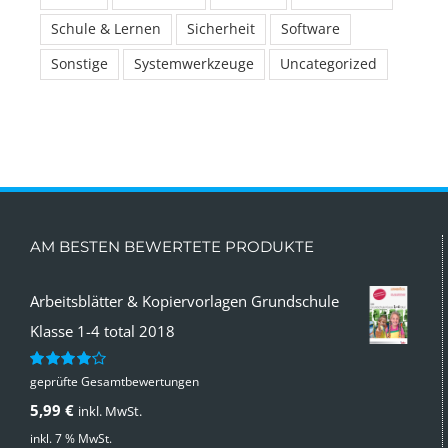
Schule & Lernen
Sicherheit
Software
Sonstige
Systemwerkzeuge
Uncategorized
AM BESTEN BEWERTETE PRODUKTE
Arbeitsblätter & Kopiervorlagen Grundschule
Klasse 1-4 total 2018
geprüfte Gesamtbewertungen
Bewertet
mit
4.00
5,99
€
inkl. MwSt.
von 5
inkl. 7 % MwSt.