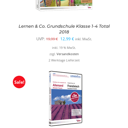
Lernen & Co. Grundschule Klasse 1-4 Total
2018
Ursprünglicher
Aktueller
UVP:
12,99
€
19,99
€
inkl. MwSt.
Preis
Preis
inkl. 19 % MwSt.
war:
ist:
zzgl.
Versandkosten
2 Werktage Lieferzeit
19,99 €
12,99 €.
Sale!