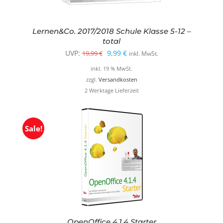
Lernen&Co. 2017/2018 Schule Klasse 5-12 –
total
Ursprünglicher
Aktueller
UVP:
9,99
€
19,99
€
inkl. MwSt.
Preis
Preis
inkl. 19 % MwSt.
war:
ist:
zzgl.
Versandkosten
2 Werktage Lieferzeit
19,99 €
9,99 €.
Sale!
OpenOffice 4.1.4 Starter