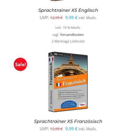
Sprachtrainer X5 Englisch
Ursprünglicher
Aktueller
UVP:
9,99
€
12,99
€
inkl. MwSt.
Preis
Preis
inkl. 19 % MwSt.
war:
ist:
zzgl.
Versandkosten
2 Werktage Lieferzeit
12,99 €
9,99 €.
Sale!
Sprachtrainer X5 Französisch
Ursprünglicher
Aktueller
UVP:
9,99
€
12,99
€
inkl. MwSt.