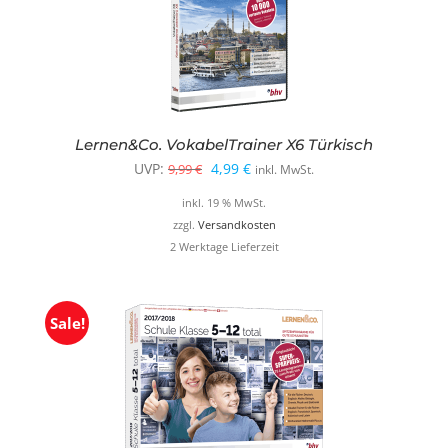
Lernen&Co. VokabelTrainer X6 Türkisch
Ursprünglicher
Aktueller
UVP:
4,99
€
9,99
€
inkl. MwSt.
Preis
Preis
inkl. 19 % MwSt.
war:
ist:
zzgl.
Versandkosten
2 Werktage Lieferzeit
9,99 €
4,99 €.
Sale!