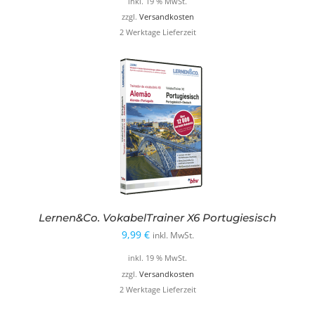
inkl. 19 % MwSt.
war:
ist:
zzgl.
Versandkosten
2 Werktage Lieferzeit
9,99 €
4,99 €.
Lernen&Co. VokabelTrainer X6 Portugiesisch
9,99
€
inkl. MwSt.
inkl. 19 % MwSt.
zzgl.
Versandkosten
2 Werktage Lieferzeit