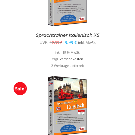
Sprachtrainer Italienisch X5
Ursprünglicher
Aktueller
UVP:
9,99
€
12,99
€
inkl. MwSt.
Preis
Preis
inkl. 19 % MwSt.
war:
ist:
zzgl.
Versandkosten
2 Werktage Lieferzeit
12,99 €
9,99 €.
Sale!