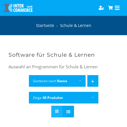
Zum
Togg
Inhalt
Navi
springen
Software
Startseite
-
Schule & Lernen
Games
Software für Schule & Lernen
Bücher
Auswahl an Programmen für Schule & Lernen
Hörbücher
Sortieren nach
Name
Zeige
40 Produkte