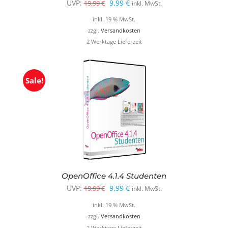
Ursprünglicher
Aktueller
UVP:
9,99
€
19,99
€
inkl. MwSt.
Preis
Preis
inkl. 19 % MwSt.
war:
ist:
zzgl.
Versandkosten
2 Werktage Lieferzeit
19,99 €
9,99 €.
Sale!
OpenOffice 4.1.4 Studenten
Ursprünglicher
Aktueller
UVP:
9,99
€
19,99
€
inkl. MwSt.
Preis
Preis
inkl. 19 % MwSt.
war:
ist:
zzgl.
Versandkosten
2 Werktage Lieferzeit