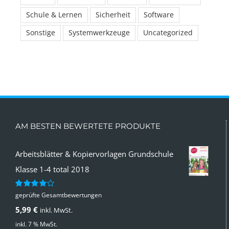
Schule & Lernen
Sicherheit
Software
Sonstige
Systemwerkzeuge
Uncategorized
AM BESTEN BEWERTETE PRODUKTE
Arbeitsblätter & Kopiervorlagen Grundschule
Klasse 1-4 total 2018
geprüfte Gesamtbewertungen
Bewertet
mit
4.00
5,99
€
inkl. MwSt.
von 5
inkl. 7 % MwSt.