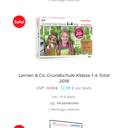
19,99 €
9,99 €.
Sale!
Lernen & Co. Grundschule Klasse 1-4 Total
2018
Ursprünglicher
Aktueller
UVP:
12,99
€
19,99
€
inkl. MwSt.
Preis
Preis
inkl. 19 % MwSt.
war:
ist:
zzgl.
Versandkosten
2 Werktage Lieferzeit
19,99 €
12,99 €.