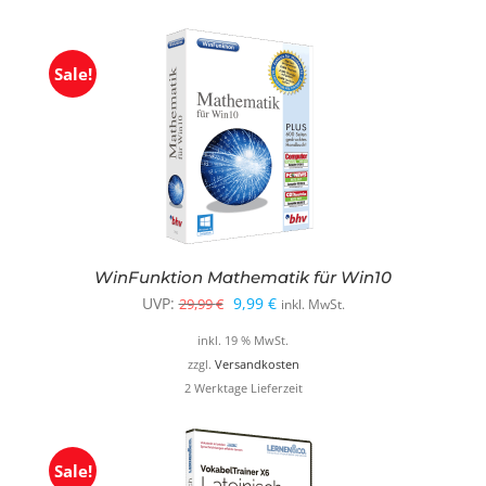
Sale!
WinFunktion Mathematik für Win10
Ursprünglicher
Aktueller
UVP:
9,99
€
29,99
€
inkl. MwSt.
Preis
Preis
inkl. 19 % MwSt.
war:
ist:
zzgl.
Versandkosten
2 Werktage Lieferzeit
29,99 €
9,99 €.
Sale!