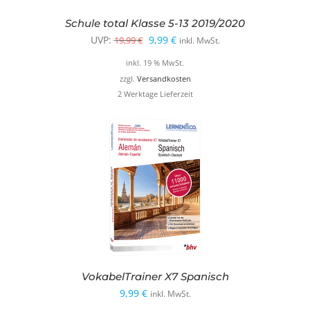
Schule total Klasse 5-13 2019/2020
Ursprünglicher
Aktueller
UVP:
9,99
€
19,99
€
inkl. MwSt.
Preis
Preis
inkl. 19 % MwSt.
war:
ist:
zzgl.
Versandkosten
2 Werktage Lieferzeit
19,99 €
9,99 €.
VokabelTrainer X7 Spanisch
9,99
€
inkl. MwSt.