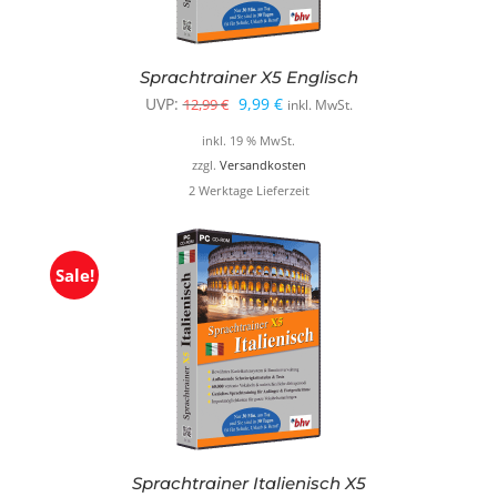
Sprachtrainer X5 Englisch
Ursprünglicher
Aktueller
UVP:
9,99
€
12,99
€
inkl. MwSt.
Preis
Preis
inkl. 19 % MwSt.
war:
ist:
zzgl.
Versandkosten
2 Werktage Lieferzeit
12,99 €
9,99 €.
Sale!
Sprachtrainer Italienisch X5