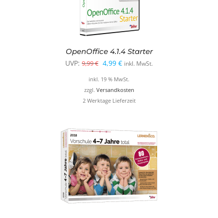
OpenOffice 4.1.4 Starter
Ursprünglicher
Aktueller
UVP:
4,99
€
9,99
€
inkl. MwSt.
Preis
Preis
inkl. 19 % MwSt.
war:
ist:
zzgl.
Versandkosten
2 Werktage Lieferzeit
9,99 €
4,99 €.