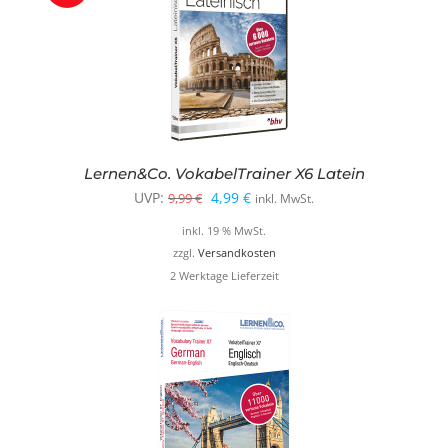
Lernen&Co. VokabelTrainer X6 Latein
Ursprünglicher
Aktueller
UVP:
4,99
€
9,99
€
inkl. MwSt.
Preis
Preis
inkl. 19 % MwSt.
war:
ist:
zzgl.
Versandkosten
2 Werktage Lieferzeit
9,99 €
4,99 €.