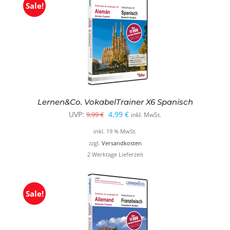
Sale!
Lernen&Co. VokabelTrainer X6 Spanisch
Ursprünglicher
Aktueller
UVP:
4,99
€
9,99
€
inkl. MwSt.
Preis
Preis
inkl. 19 % MwSt.
war:
ist:
zzgl.
Versandkosten
2 Werktage Lieferzeit
9,99 €
4,99 €.
Sale!