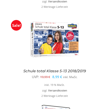
war:
ist:
zzgl.
Versandkosten
2 Werktage Lieferzeit
29,99 €
8,99 €.
Sale!
Schule total Klasse 5-13 2018/2019
Ursprünglicher
Aktueller
UVP:
8,99
€
19,99
€
inkl. MwSt.
Preis
Preis
inkl. 19 % MwSt.
war:
ist:
zzgl.
Versandkosten
2 Werktage Lieferzeit
19,99 €
8,99 €.