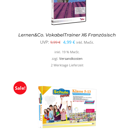
Lernen&Co. VokabelTrainer X6 Französisch
Ursprünglicher
Aktueller
UVP:
4,99
€
9,99
€
inkl. MwSt.
Preis
Preis
inkl. 19 % MwSt.
war:
ist:
zzgl.
Versandkosten
2 Werktage Lieferzeit
9,99 €
4,99 €.
Sale!