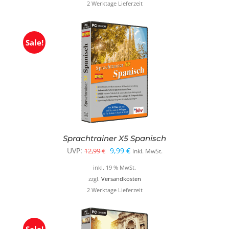
2 Werktage Lieferzeit
12,99 €
9,99 €.
Sale!
Sprachtrainer X5 Spanisch
Ursprünglicher
Aktueller
UVP:
9,99
€
12,99
€
inkl. MwSt.
Preis
Preis
inkl. 19 % MwSt.
war:
ist:
zzgl.
Versandkosten
2 Werktage Lieferzeit
12,99 €
9,99 €.