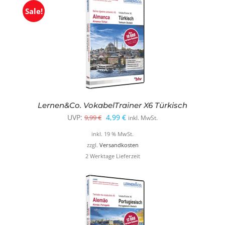
Sale!
Lernen&Co. VokabelTrainer X6 Türkisch
Ursprünglicher
Aktueller
UVP:
4,99
€
9,99
€
inkl. MwSt.
Preis
Preis
inkl. 19 % MwSt.
war:
ist:
zzgl.
Versandkosten
2 Werktage Lieferzeit
9,99 €
4,99 €.