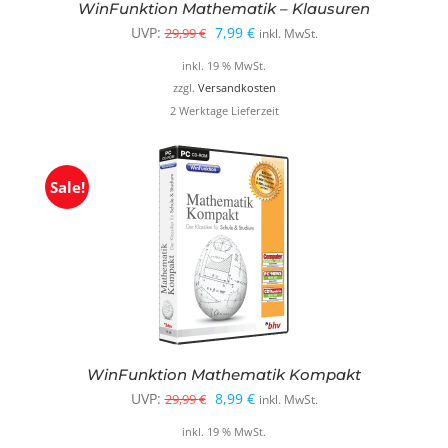
WinFunktion Mathematik – Klausuren
Ursprünglicher
Aktueller
UVP:
7,99
€
29,99
€
inkl. MwSt.
Preis
Preis
inkl. 19 % MwSt.
war:
ist:
zzgl.
Versandkosten
2 Werktage Lieferzeit
29,99 €
7,99 €.
Sale!
WinFunktion Mathematik Kompakt
Ursprünglicher
Aktueller
UVP:
8,99
€
29,99
€
inkl. MwSt.
Preis
Preis
inkl. 19 % MwSt.