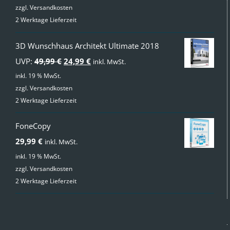
zzgl.
Versandkosten
2 Werktage Lieferzeit
3D Wunschhaus Architekt Ultimate 2018
Ursprünglicher
Aktueller
UVP:
49,99
€
24,99
€
inkl. MwSt.
Preis
Preis
inkl. 19 % MwSt.
zzgl.
Versandkosten
war:
ist:
2 Werktage Lieferzeit
49,99 €
24,99 €.
FoneCopy
29,99
€
inkl. MwSt.
inkl. 19 % MwSt.
zzgl.
Versandkosten
2 Werktage Lieferzeit