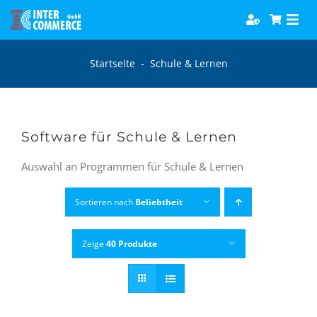
Zum
Togg
Inhalt
Navi
springen
Software
Startseite
-
Schule & Lernen
Games
Software für Schule & Lernen
Bücher
Auswahl an Programmen für Schule & Lernen
Hörbücher
Sortieren nach
Beliebtheit
Zeige
40 Produkte