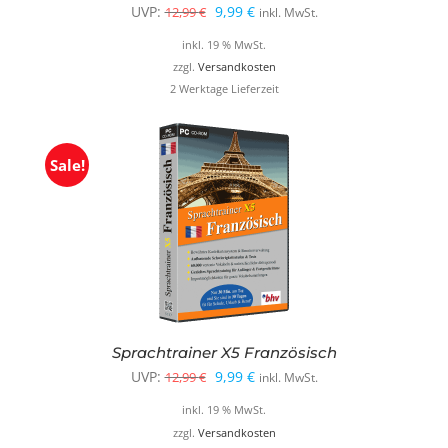
Ursprünglicher
Aktueller
UVP:
9,99
€
12,99
€
inkl. MwSt.
Preis
Preis
inkl. 19 % MwSt.
war:
ist:
zzgl.
Versandkosten
2 Werktage Lieferzeit
12,99 €
9,99 €.
Sale!
Sprachtrainer X5 Französisch
Ursprünglicher
Aktueller
UVP:
9,99
€
12,99
€
inkl. MwSt.
Preis
Preis
inkl. 19 % MwSt.
war:
ist:
zzgl.
Versandkosten