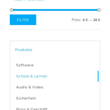
Preis:
—
FILTER
0 €
20 €
Min.
Max.
Preis
Preis
Produkte
Software
Schule & Lernen
Audio & Video
Sicherheit
Büro & Geschäft