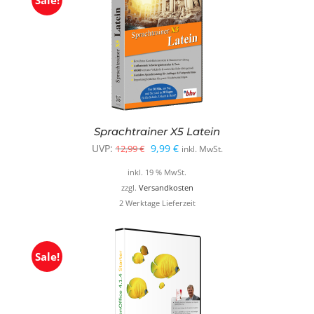
Sale!
Sprachtrainer X5 Latein
Ursprünglicher
Aktueller
UVP:
9,99
€
12,99
€
inkl. MwSt.
Preis
Preis
inkl. 19 % MwSt.
war:
ist:
zzgl.
Versandkosten
2 Werktage Lieferzeit
12,99 €
9,99 €.
Sale!