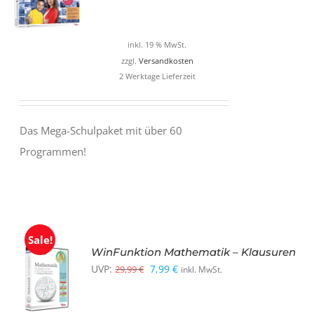
Preis
Preis
war:
ist:
inkl. 19 % MwSt.
19,99 €
8,99 €.
zzgl.
Versandkosten
2 Werktage Lieferzeit
Das Mega-Schulpaket mit über 60
Programmen!
Sale!
WinFunktion Mathematik – Klausuren
Ursprünglicher
Aktueller
UVP:
7,99
€
29,99
€
inkl. MwSt.
Preis
Preis
war:
ist: