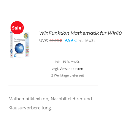
Sale!
WinFunktion Mathematik für Win10
Ursprünglicher
Aktueller
UVP:
9,99
€
29,99
€
inkl. MwSt.
Preis
Preis
war:
ist:
inkl. 19 % MwSt.
29,99 €
9,99 €.
zzgl.
Versandkosten
2 Werktage Lieferzeit
Mathematiklexikon, Nachhilfelehrer und
Klausurvorbereitung.