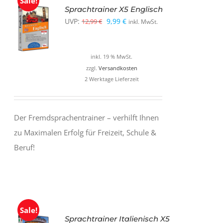
Sale!
Sprachtrainer X5 Englisch
Ursprünglicher
Aktueller
UVP:
9,99
€
12,99
€
inkl. MwSt.
Preis
Preis
war:
ist:
inkl. 19 % MwSt.
12,99 €
9,99 €.
zzgl.
Versandkosten
2 Werktage Lieferzeit
Der Fremdsprachentrainer – verhilft Ihnen
zu Maximalen Erfolg für Freizeit, Schule &
Beruf!
Sale!
Sprachtrainer Italienisch X5