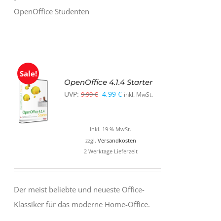
OpenOffice Studenten
Sale!
OpenOffice 4.1.4 Starter
Ursprünglicher
Aktueller
UVP:
4,99
€
9,99
€
inkl. MwSt.
Preis
Preis
war:
ist:
inkl. 19 % MwSt.
9,99 €
4,99 €.
zzgl.
Versandkosten
2 Werktage Lieferzeit
Der meist beliebte und neueste Office-
Klassiker für das moderne Home-Office.