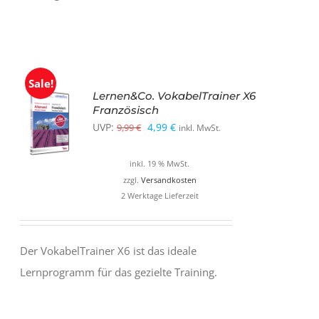
Sale!
Lernen&Co. VokabelTrainer X6
Französisch
Ursprünglicher
Aktueller
UVP:
4,99
€
9,99
€
inkl. MwSt.
Preis
Preis
inkl. 19 % MwSt.
war:
ist:
zzgl.
Versandkosten
9,99 €
4,99 €.
2 Werktage Lieferzeit
Der VokabelTrainer X6 ist das ideale
Lernprogramm für das gezielte Training.