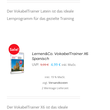
Der VokabelTrainer Latein ist das ideale
Lernprogramm für das gezielte Training
Sale!
Lernen&Co. VokabelTrainer X6
Spanisch
Ursprünglicher
Aktueller
UVP:
4,99
€
9,99
€
inkl. MwSt.
Preis
Preis
inkl. 19 % MwSt.
war:
ist:
zzgl.
Versandkosten
9,99 €
4,99 €.
2 Werktage Lieferzeit
Der VokabelTrainer X6 ist das ideale