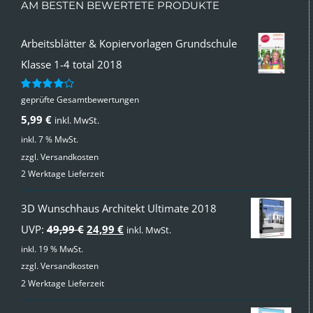
AM BESTEN BEWERTETE PRODUKTE
Arbeitsblätter & Kopiervorlagen Grundschule
Klasse 1-4 total 2018
geprüfte Gesamtbewertungen
Bewertet
mit
4.00
5,99
€
inkl. MwSt.
von 5
inkl. 7 % MwSt.
zzgl.
Versandkosten
2 Werktage Lieferzeit
3D Wunschhaus Architekt Ultimate 2018
Ursprünglicher
Aktueller
UVP:
49,99
€
24,99
€
inkl. MwSt.
Preis
Preis
inkl. 19 % MwSt.
zzgl.
Versandkosten
war:
ist:
2 Werktage Lieferzeit
49,99 €
24,99 €.