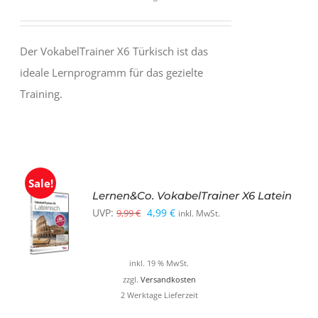
Der VokabelTrainer X6 Türkisch ist das
ideale Lernprogramm für das gezielte
Training.
Sale!
Lernen&Co. VokabelTrainer X6 Latein
Ursprünglicher
Aktueller
UVP:
4,99
€
9,99
€
inkl. MwSt.
Preis
Preis
war:
ist:
inkl. 19 % MwSt.
9,99 €
4,99 €.
zzgl.
Versandkosten
2 Werktage Lieferzeit