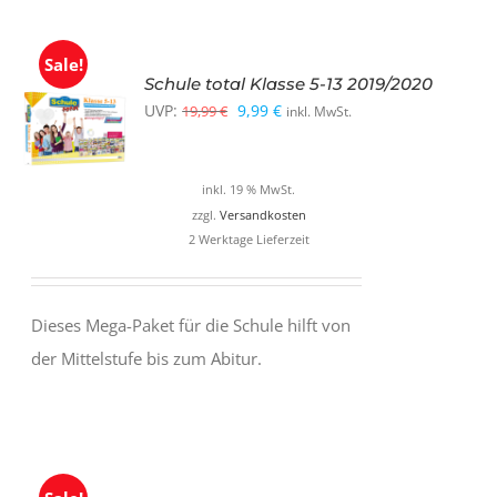
Sale!
Schule total Klasse 5-13 2019/2020
Ursprünglicher
Aktueller
UVP:
9,99
€
19,99
€
inkl. MwSt.
Preis
Preis
war:
ist:
inkl. 19 % MwSt.
19,99 €
9,99 €.
zzgl.
Versandkosten
2 Werktage Lieferzeit
Dieses Mega-Paket für die Schule hilft von
der Mittelstufe bis zum Abitur.