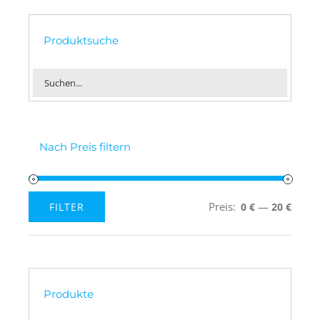
Produktsuche
Nach Preis filtern
Preis:
—
FILTER
0 €
20 €
Min.
Max.
Preis
Preis
Produkte