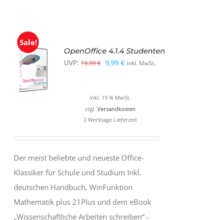
Sale!
OpenOffice 4.1.4 Studenten
Ursprünglicher
Aktueller
UVP:
9,99
€
19,99
€
inkl. MwSt.
Preis
Preis
war:
ist:
inkl. 19 % MwSt.
19,99 €
9,99 €.
zzgl.
Versandkosten
2 Werktage Lieferzeit
Der meist beliebte und neueste Office-
Klassiker für Schule und Studium Inkl.
deutschen Handbuch, WinFunktion
Mathematik plus 21Plus und dem eBook
„Wissenschaftliche Arbeiten schreiben“ -