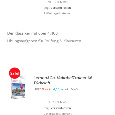
inkl. 19 % MwSt.
29,99 €
7,99 €.
zzgl.
Versandkosten
2 Werktage Lieferzeit
Der Klassiker mit über 4.400
Übungsaufgaben für Prüfung & Klausuren
Sale!
Lernen&Co. VokabelTrainer X6
Türkisch
Ursprünglicher
Aktueller
UVP:
4,99
€
9,99
€
inkl. MwSt.
Preis
Preis
inkl. 19 % MwSt.
war:
ist:
zzgl.
Versandkosten
9,99 €
4,99 €.
2 Werktage Lieferzeit