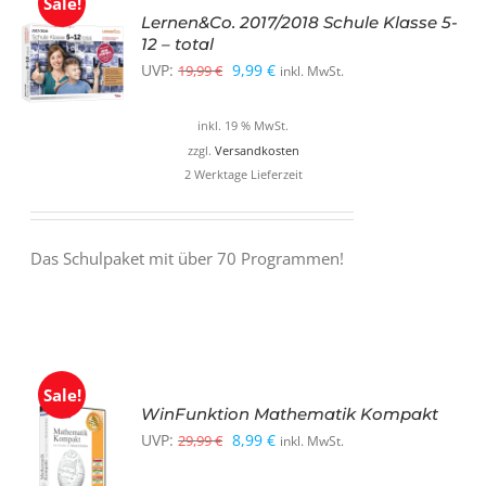
Sale!
Lernen&Co. 2017/2018 Schule Klasse 5-
12 – total
Ursprünglicher
Aktueller
UVP:
9,99
€
19,99
€
inkl. MwSt.
Preis
Preis
inkl. 19 % MwSt.
war:
ist:
zzgl.
Versandkosten
19,99 €
9,99 €.
2 Werktage Lieferzeit
Das Schulpaket mit über 70 Programmen!
Sale!
WinFunktion Mathematik Kompakt
Ursprünglicher
Aktueller
UVP:
8,99
€
29,99
€
inkl. MwSt.
Preis
Preis