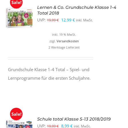
Sale!
Lernen & Co. Grundschule Klasse 1-4
Total 2018
Ursprünglicher
Aktueller
UVP:
12,99
€
19,99
€
inkl. MwSt.
Preis
Preis
inkl. 19 % MwSt.
war:
ist:
zzgl.
Versandkosten
19,99 €
12,99 €.
2 Werktage Lieferzeit
Grundschule Klasse 1-4 Total – Spiel- und
Lernprogramme für die ersten Schuljahre.
Sale!
Schule total Klasse 5-13 2018/2019
Ursprünglicher
Aktueller
UVP:
8,99
€
19,99
€
inkl. MwSt.