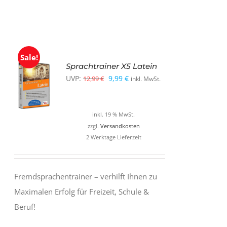
Sale!
Sprachtrainer X5 Latein
Ursprünglicher
Aktueller
UVP:
9,99
€
12,99
€
inkl. MwSt.
Preis
Preis
war:
ist:
inkl. 19 % MwSt.
12,99 €
9,99 €.
zzgl.
Versandkosten
2 Werktage Lieferzeit
Fremdsprachentrainer – verhilft Ihnen zu
Maximalen Erfolg für Freizeit, Schule &
Beruf!