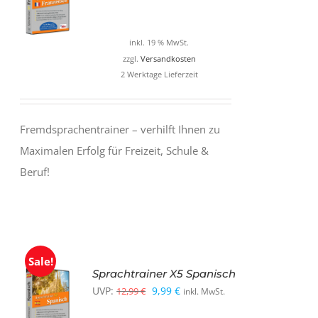
Preis
Preis
war:
ist:
inkl. 19 % MwSt.
12,99 €
9,99 €.
zzgl.
Versandkosten
2 Werktage Lieferzeit
Fremdsprachentrainer – verhilft Ihnen zu
Maximalen Erfolg für Freizeit, Schule &
Beruf!
Sale!
Sprachtrainer X5 Spanisch
Ursprünglicher
Aktueller
UVP:
9,99
€
12,99
€
inkl. MwSt.
Preis
Preis