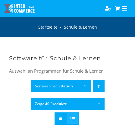
Zum
Togg
Inhalt
Navi
springen
Software
Startseite
-
Schule & Lernen
Games
Software für Schule & Lernen
Bücher
Auswahl an Programmen für Schule & Lernen
Hörbücher
Sortieren nach
Datum
Zeige
40 Produkte