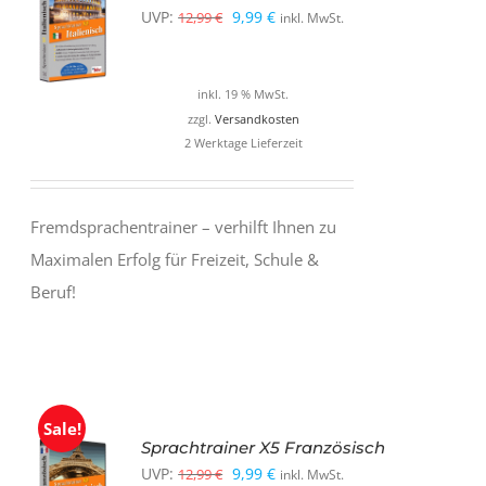
Ursprünglicher
Aktueller
UVP:
9,99
€
12,99
€
inkl. MwSt.
Preis
Preis
war:
ist:
inkl. 19 % MwSt.
12,99 €
9,99 €.
zzgl.
Versandkosten
2 Werktage Lieferzeit
Fremdsprachentrainer – verhilft Ihnen zu
Maximalen Erfolg für Freizeit, Schule &
Beruf!
Sale!
Sprachtrainer X5 Französisch
Ursprünglicher
Aktueller
UVP:
9,99
€
12,99
€
inkl. MwSt.