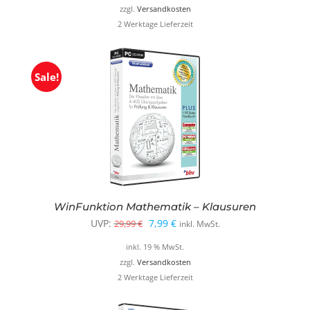
war:
ist:
zzgl.
Versandkosten
2 Werktage Lieferzeit
19,99 €
8,99 €.
Sale!
WinFunktion Mathematik – Klausuren
Ursprünglicher
Aktueller
UVP:
7,99
€
29,99
€
inkl. MwSt.
Preis
Preis
inkl. 19 % MwSt.
war:
ist:
zzgl.
Versandkosten
2 Werktage Lieferzeit
29,99 €
7,99 €.