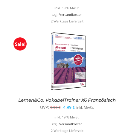
inkl. 19 % MwSt.
zzgl.
Versandkosten
2 Werktage Lieferzeit
Sale!
Lernen&Co. VokabelTrainer X6 Französisch
Ursprünglicher
Aktueller
UVP:
4,99
€
9,99
€
inkl. MwSt.
Preis
Preis
inkl. 19 % MwSt.
war:
ist:
zzgl.
Versandkosten
2 Werktage Lieferzeit
9,99 €
4,99 €.