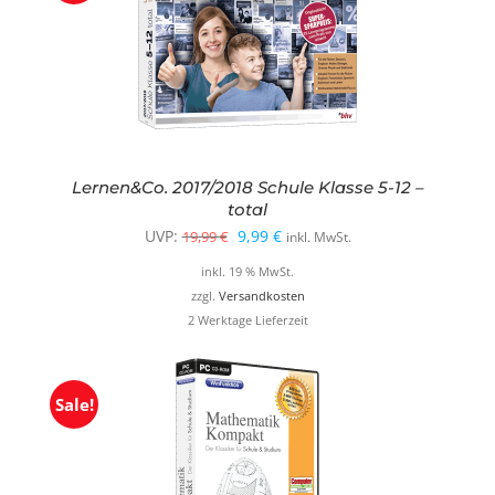
Lernen&Co. 2017/2018 Schule Klasse 5-12 –
total
Ursprünglicher
Aktueller
UVP:
9,99
€
19,99
€
inkl. MwSt.
Preis
Preis
inkl. 19 % MwSt.
war:
ist:
zzgl.
Versandkosten
2 Werktage Lieferzeit
19,99 €
9,99 €.
Sale!