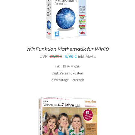
WinFunktion Mathematik für Win10
Ursprünglicher
Aktueller
UVP:
9,99
€
29,99
€
inkl. MwSt.
Preis
Preis
inkl. 19 % MwSt.
war:
ist:
zzgl.
Versandkosten
2 Werktage Lieferzeit
29,99 €
9,99 €.