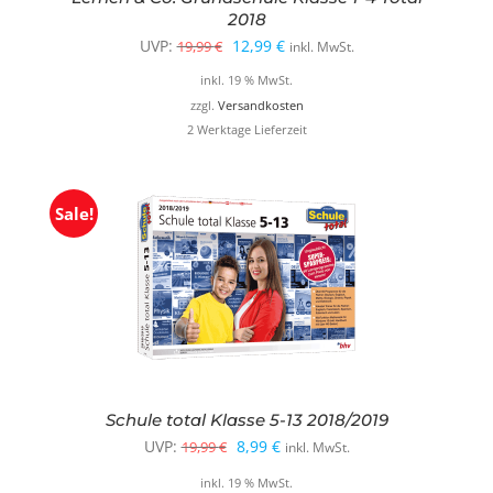
2018
Ursprünglicher
Aktueller
UVP:
12,99
€
19,99
€
inkl. MwSt.
Preis
Preis
inkl. 19 % MwSt.
war:
ist:
zzgl.
Versandkosten
2 Werktage Lieferzeit
19,99 €
12,99 €.
Sale!
Schule total Klasse 5-13 2018/2019
Ursprünglicher
Aktueller
UVP:
8,99
€
19,99
€
inkl. MwSt.
Preis
Preis
inkl. 19 % MwSt.