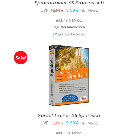
Sprachtrainer X5 Französisch
Ursprünglicher
Aktueller
UVP:
9,99
€
12,99
€
inkl. MwSt.
Preis
Preis
inkl. 19 % MwSt.
war:
ist:
zzgl.
Versandkosten
2 Werktage Lieferzeit
12,99 €
9,99 €.
Sale!
Sprachtrainer X5 Spanisch
Ursprünglicher
Aktueller
UVP:
9,99
€
12,99
€
inkl. MwSt.
Preis
Preis
inkl. 19 % MwSt.