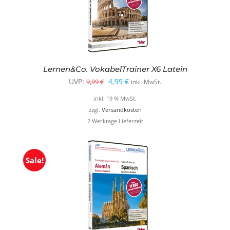
Lernen&Co. VokabelTrainer X6 Latein
Ursprünglicher
Aktueller
UVP:
4,99
€
9,99
€
inkl. MwSt.
Preis
Preis
inkl. 19 % MwSt.
war:
ist:
zzgl.
Versandkosten
2 Werktage Lieferzeit
9,99 €
4,99 €.
Sale!