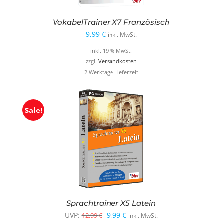
VokabelTrainer X7 Französisch
9,99
€
inkl. MwSt.
inkl. 19 % MwSt.
zzgl.
Versandkosten
2 Werktage Lieferzeit
Sale!
Sprachtrainer X5 Latein
Ursprünglicher
Aktueller
UVP:
9,99
€
12,99
€
inkl. MwSt.