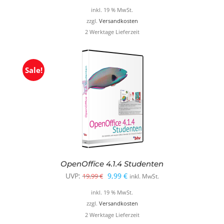
Preis
Preis
inkl. 19 % MwSt.
war:
ist:
zzgl.
Versandkosten
2 Werktage Lieferzeit
12,99 €
9,99 €.
Sale!
OpenOffice 4.1.4 Studenten
Ursprünglicher
Aktueller
UVP:
9,99
€
19,99
€
inkl. MwSt.
Preis
Preis
inkl. 19 % MwSt.
war:
ist:
zzgl.
Versandkosten
2 Werktage Lieferzeit
19,99 €
9,99 €.