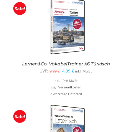
Sale!
Lernen&Co. VokabelTrainer X6 Türkisch
Ursprünglicher
Aktueller
UVP:
4,99
€
9,99
€
inkl. MwSt.
Preis
Preis
inkl. 19 % MwSt.
war:
ist:
zzgl.
Versandkosten
2 Werktage Lieferzeit
9,99 €
4,99 €.
Sale!