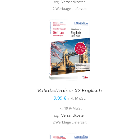
war:
ist:
zzgl.
Versandkosten
2 Werktage Lieferzeit
12,99 €
9,99 €.
VokabelTrainer X7 Englisch
9,99
€
inkl. MwSt.
inkl. 19 % MwSt.
zzgl.
Versandkosten
2 Werktage Lieferzeit