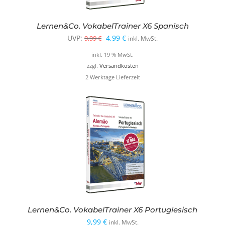
Lernen&Co. VokabelTrainer X6 Spanisch
Ursprünglicher
Aktueller
UVP:
4,99
€
9,99
€
inkl. MwSt.
Preis
Preis
inkl. 19 % MwSt.
war:
ist:
zzgl.
Versandkosten
2 Werktage Lieferzeit
9,99 €
4,99 €.
Lernen&Co. VokabelTrainer X6 Portugiesisch
9,99
€
inkl. MwSt.