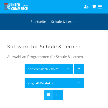
Zum
Togg
Inhalt
Navi
springen
Software
Startseite
-
Schule & Lernen
Games
Software für Schule & Lernen
Bücher
Auswahl an Programmen für Schule & Lernen
Hörbücher
Sortieren nach
Datum
Zeige
40 Produkte