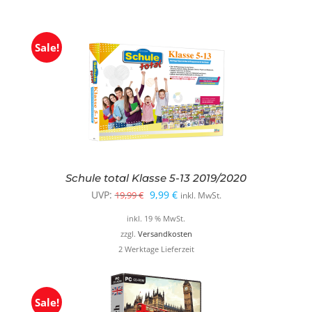
Sale!
Schule total Klasse 5-13 2019/2020
Ursprünglicher
Aktueller
UVP:
9,99
€
19,99
€
inkl. MwSt.
Preis
Preis
inkl. 19 % MwSt.
war:
ist:
zzgl.
Versandkosten
2 Werktage Lieferzeit
19,99 €
9,99 €.
Sale!