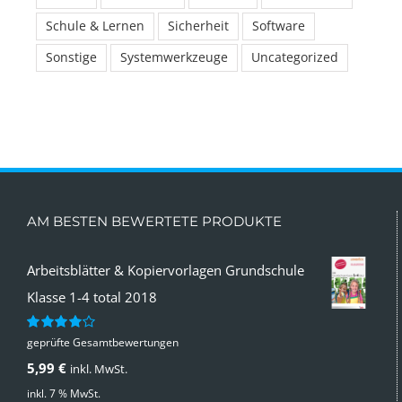
Schule & Lernen
Sicherheit
Software
Sonstige
Systemwerkzeuge
Uncategorized
AM BESTEN BEWERTETE PRODUKTE
Arbeitsblätter & Kopiervorlagen Grundschule
Klasse 1-4 total 2018
geprüfte Gesamtbewertungen
Bewertet
mit
4.00
5,99
€
inkl. MwSt.
von 5
inkl. 7 % MwSt.