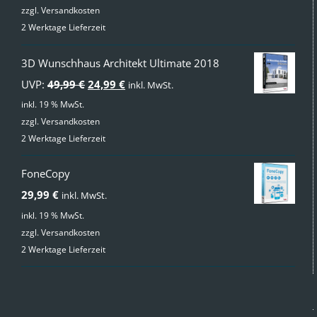
zzgl.
Versandkosten
2 Werktage Lieferzeit
3D Wunschhaus Architekt Ultimate 2018
Ursprünglicher
Aktueller
UVP:
49,99
€
24,99
€
inkl. MwSt.
Preis
Preis
inkl. 19 % MwSt.
zzgl.
Versandkosten
war:
ist:
2 Werktage Lieferzeit
49,99 €
24,99 €.
FoneCopy
29,99
€
inkl. MwSt.
inkl. 19 % MwSt.
zzgl.
Versandkosten
2 Werktage Lieferzeit