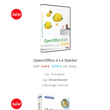
Sale!
OpenOffice 4.1.4 Starter
Ursprünglicher
Aktueller
UVP:
4,99
€
9,99
€
inkl. MwSt.
Preis
Preis
inkl. 19 % MwSt.
war:
ist:
zzgl.
Versandkosten
2 Werktage Lieferzeit
9,99 €
4,99 €.
Sale!