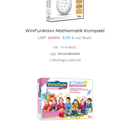
WinFunktion Mathematik Kompakt
Ursprünglicher
Aktueller
UVP:
8,99
€
29,99
€
inkl. MwSt.
Preis
Preis
inkl. 19 % MwSt.
war:
ist:
zzgl.
Versandkosten
2 Werktage Lieferzeit
29,99 €
8,99 €.