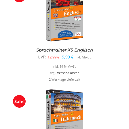
Sprachtrainer X5 Englisch
Ursprünglicher
Aktueller
UVP:
9,99
€
12,99
€
inkl. MwSt.
Preis
Preis
inkl. 19 % MwSt.
war:
ist:
zzgl.
Versandkosten
2 Werktage Lieferzeit
12,99 €
9,99 €.
Sale!