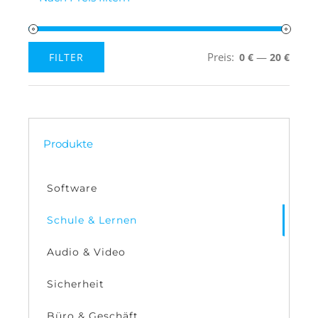
Preis:
—
FILTER
0 €
20 €
Min.
Max.
Preis
Preis
Produkte
Software
Schule & Lernen
Audio & Video
Sicherheit
Büro & Geschäft