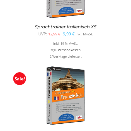
Sprachtrainer Italienisch X5
Ursprünglicher
Aktueller
UVP:
9,99
€
12,99
€
inkl. MwSt.
Preis
Preis
inkl. 19 % MwSt.
war:
ist:
zzgl.
Versandkosten
2 Werktage Lieferzeit
12,99 €
9,99 €.
Sale!