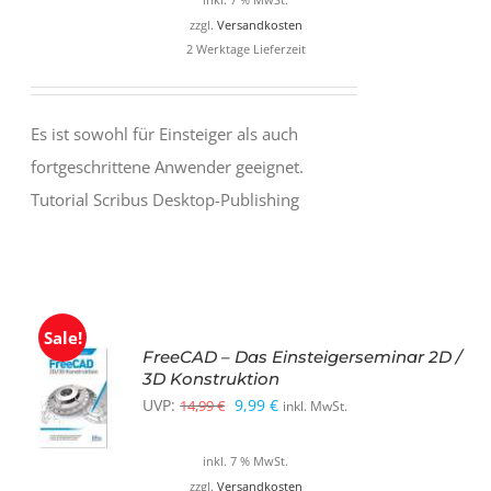
inkl. 7 % MwSt.
war:
ist:
zzgl.
Versandkosten
19,99 €
12,99 €.
2 Werktage Lieferzeit
Es ist sowohl für Einsteiger als auch
fortgeschrittene Anwender geeignet.
Tutorial Scribus Desktop-Publishing
Sale!
FreeCAD – Das Einsteigerseminar 2D /
3D Konstruktion
Ursprünglicher
Aktueller
UVP:
9,99
€
14,99
€
inkl. MwSt.
Preis
Preis
inkl. 7 % MwSt.
war:
ist:
zzgl.
Versandkosten