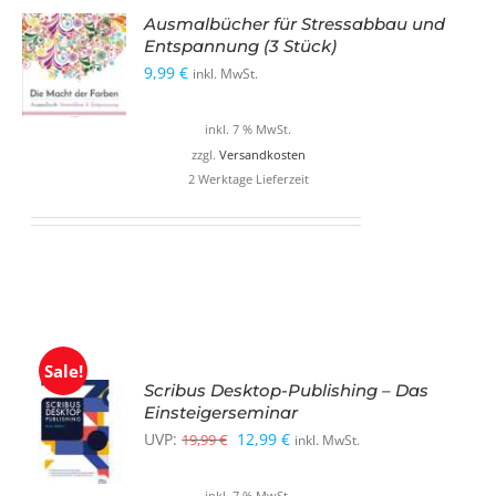
Ausmalbücher für Stressabbau und
Entspannung (3 Stück)
9,99
€
inkl. MwSt.
inkl. 7 % MwSt.
zzgl.
Versandkosten
2 Werktage Lieferzeit
Sale!
Scribus Desktop-Publishing – Das
Einsteigerseminar
Ursprünglicher
Aktueller
UVP:
12,99
€
19,99
€
inkl. MwSt.
Preis
Preis