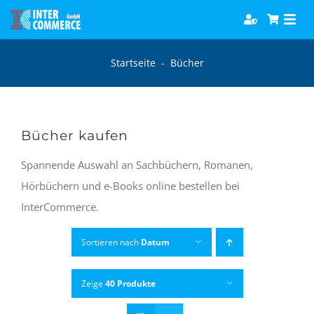
Zum
Togg
Inhalt
Navi
springen
Software
Startseite
-
Bücher
Games
Bücher kaufen
Bücher
Spannende Auswahl an Sachbüchern, Romanen,
Hörbüchern und e-Books online bestellen bei
Hörbücher
InterCommerce.
Sortieren nach
Datum
Zeige
40 Produkte