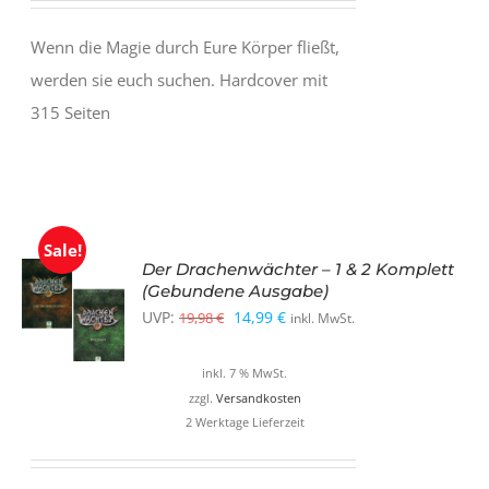
Wenn die Magie durch Eure Körper fließt,
werden sie euch suchen. Hardcover mit
315 Seiten
Sale!
Der Drachenwächter – 1 & 2 Komplett
(Gebundene Ausgabe)
Ursprünglicher
Aktueller
UVP:
14,99
€
19,98
€
inkl. MwSt.
Preis
Preis
inkl. 7 % MwSt.
war:
ist:
zzgl.
Versandkosten
19,98 €
14,99 €.
2 Werktage Lieferzeit