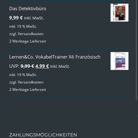
Das Detektivbüro
9,99
€
inkl. MwSt.
inkl. 19 % MwSt.
zzgl.
Versandkosten
2 Werktage Lieferzeit
Lernen&Co. VokabelTrainer X6 Französisch
Ursprünglicher
Aktueller
UVP:
9,99
€
4,99
€
inkl. MwSt.
Preis
Preis
inkl. 19 % MwSt.
zzgl.
Versandkosten
war:
ist:
2 Werktage Lieferzeit
9,99 €
4,99 €.
ZAHLUNGSMÖGLICHKEITEN