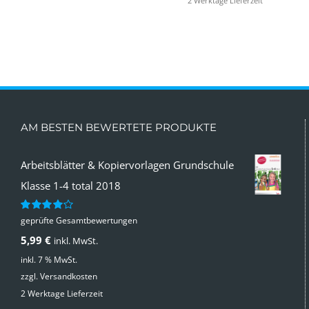
2 Werktage Lieferzeit
AM BESTEN BEWERTETE PRODUKTE
Arbeitsblätter & Kopiervorlagen Grundschule
Klasse 1-4 total 2018
geprüfte Gesamtbewertungen
Bewertet
mit
4.00
5,99
€
inkl. MwSt.
von 5
inkl. 7 % MwSt.
zzgl.
Versandkosten
2 Werktage Lieferzeit