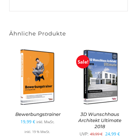
Ähnliche Produkte
Sale!
Bewerbungstrainer
3D Wunschhaus
Architekt Ultimate
19,99
€
inkl. MwSt.
2018
inkl. 19 % MwSt.
Ursprünglicher
Aktuelle
UVP:
24,99
€
49,99
€