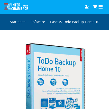
Zum
Togg
Inhalt
Navi
springen
Software
Startseite
-
Software
-
EaseUS Todo Backup Home 10
Games
Bücher
Hörbücher