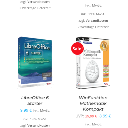
zzgl.
Versandkosten
Preis
Preis
inkl. MwSt.
2 Werktage Lieferzeit
war:
ist:
inkl. 19 % MwSt.
49,99 €
24,99 €.
zzgl.
Versandkosten
2 Werktage Lieferzeit
Sale!
LibreOffice 6
WinFunktion
Starter
Mathematik
Kompakt
9,99
€
inkl. MwSt.
Ursprüngliche
Aktueller
UVP:
8,99
€
29,99
€
inkl. 19 % MwSt.
Preis
Preis
inkl. MwSt.
zzgl.
Versandkosten