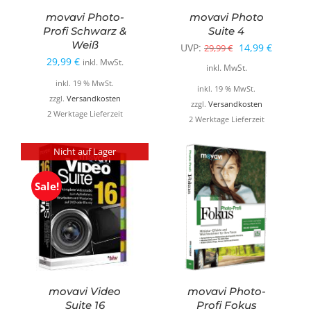
movavi Photo-
movavi Photo
Profi Schwarz &
Suite 4
Weiß
Ursprünglicher
Aktuelle
UVP:
14,99
€
29,99
€
29,99
€
inkl. MwSt.
Preis
Preis
inkl. MwSt.
inkl. 19 % MwSt.
war:
ist:
inkl. 19 % MwSt.
zzgl.
Versandkosten
29,99 €
14,99 €.
zzgl.
Versandkosten
2 Werktage Lieferzeit
2 Werktage Lieferzeit
Nicht auf Lager
Sale!
movavi Video
movavi Photo-
Suite 16
Profi Fokus