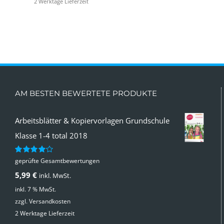
2 Werktage Lieferzeit
AM BESTEN BEWERTETE PRODUKTE
Arbeitsblätter & Kopiervorlagen Grundschule
Klasse 1-4 total 2018
geprüfte Gesamtbewertungen
Bewertet
mit
4.00
5,99
€
inkl. MwSt.
von 5
inkl. 7 % MwSt.
zzgl.
Versandkosten
2 Werktage Lieferzeit