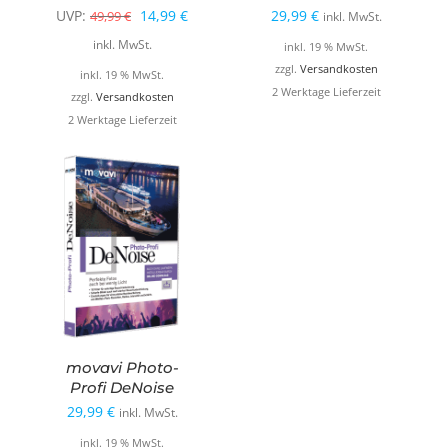
Ursprünglicher
Aktueller
UVP:
14,99
€
29,99
€
49,99
€
inkl. MwSt.
Preis
Preis
inkl. MwSt.
inkl. 19 % MwSt.
war:
ist:
zzgl.
Versandkosten
inkl. 19 % MwSt.
2 Werktage Lieferzeit
49,99 €
14,99 €.
zzgl.
Versandkosten
2 Werktage Lieferzeit
movavi Photo-
Profi DeNoise
29,99
€
inkl. MwSt.
inkl. 19 % MwSt.