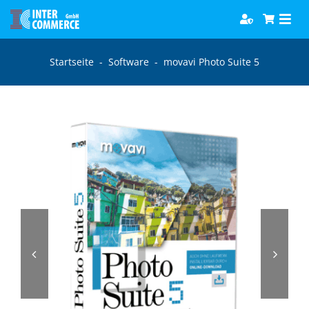
Zum
Togg
Inhalt
Navi
springen
Software
Startseite
-
Software
-
movavi Photo Suite 5
Games
Bücher
Hörbücher