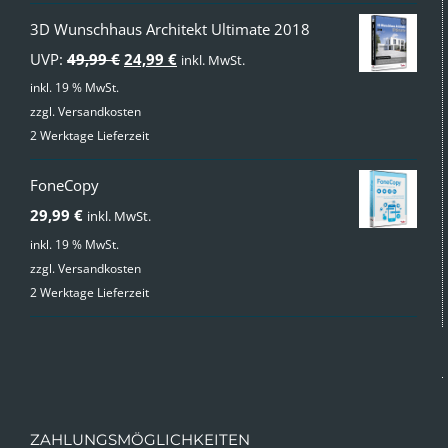
3D Wunschhaus Architekt Ultimate 2018
Ursprünglicher
Aktueller
UVP:
49,99
€
24,99
€
inkl. MwSt.
Preis
Preis
inkl. 19 % MwSt.
zzgl.
Versandkosten
war:
ist:
2 Werktage Lieferzeit
49,99 €
24,99 €.
FoneCopy
29,99
€
inkl. MwSt.
inkl. 19 % MwSt.
zzgl.
Versandkosten
2 Werktage Lieferzeit
ZAHLUNGSMÖGLICHKEITEN