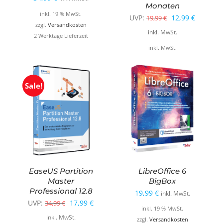
Monaten
inkl. 19 % MwSt.
Ursprünglicher
Aktuelle
UVP:
12,99
€
19,99
€
zzgl.
Versandkosten
Preis
Preis
inkl. MwSt.
2 Werktage Lieferzeit
war:
ist:
inkl. MwSt.
19,99 €
12,99 €.
Sale!
EaseUS Partition
LibreOffice 6
Master
BigBox
Professional 12.8
19,99
€
inkl. MwSt.
Ursprünglicher
Aktueller
UVP:
17,99
€
34,99
€
inkl. 19 % MwSt.
Preis
Preis
inkl. MwSt.
zzgl.
Versandkosten