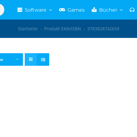
Software
Games
Bücher
Startseite
-
Produkt EAN/ISBN
-
9783828742659
te