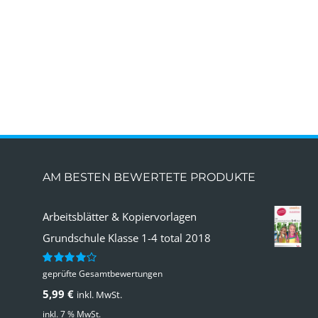
AM BESTEN BEWERTETE PRODUKTE
Arbeitsblätter & Kopiervorlagen
Grundschule Klasse 1-4 total 2018
geprüfte Gesamtbewertungen
Bewertet
mit
4.00
5,99
€
inkl. MwSt.
von 5
inkl. 7 % MwSt.