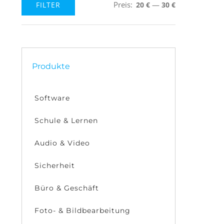
Preis:
—
FILTER
20 €
30 €
Min.
Max.
Preis
Preis
Produkte
Software
Schule & Lernen
Audio & Video
Sicherheit
Büro & Geschäft
Foto- & Bildbearbeitung