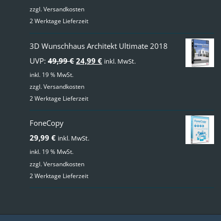
zzgl.
Versandkosten
2 Werktage Lieferzeit
3D Wunschhaus Architekt Ultimate 2018
Ursprünglicher
Aktueller
UVP:
49,99
€
24,99
€
inkl. MwSt.
Preis
Preis
inkl. 19 % MwSt.
zzgl.
Versandkosten
war:
ist:
2 Werktage Lieferzeit
49,99 €
24,99 €.
FoneCopy
29,99
€
inkl. MwSt.
inkl. 19 % MwSt.
zzgl.
Versandkosten
2 Werktage Lieferzeit