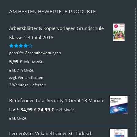
AM BESTEN BEWERTETE PRODUKTE
Arbeitsblätter & Kopiervorlagen Grundschule
Klasse 1-4 total 2018
geprüfte Gesamtbewertungen
Bewertet
mit
4.00
5,99
€
inkl. MwSt.
von 5
inkl. 7 % MwSt.
zzgl.
Versandkosten
2 Werktage Lieferzeit
Bitdefender Total Security 1 Gerät 18 Monate
Ursprünglicher
Aktueller
UVP:
34,99
€
24,99
€
inkl. MwSt.
Preis
Preis
inkl. MwSt.
war:
ist:
Lernen&Co. VokabelTrainer X6 Türkisch
34,99 €
24,99 €.