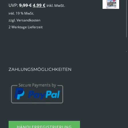
Ursprünglicher
Aktueller
UVP:
9,99
€
4,99
€
inkl. MwSt.
Preis
Preis
inkl. 19 % MwSt.
zzgl.
Versandkosten
war:
ist:
2 Werktage Lieferzeit
9,99 €
4,99 €.
ZAHLUNGSMÖGLICHKEITEN
HÄNDLERREGISTRIERUNG