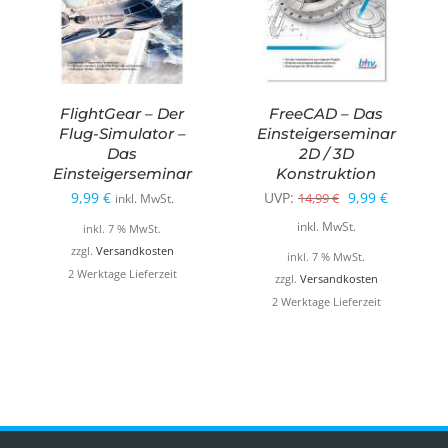
FlightGear – Der
FreeCAD – Das
Flug-Simulator –
Einsteigerseminar
Das
2D / 3D
Einsteigerseminar
Konstruktion
Ursprüngliche
Aktueller
9,99
€
UVP:
9,99
€
14,99
€
inkl. MwSt.
Preis
Preis
inkl. MwSt.
inkl. 7 % MwSt.
war:
ist:
zzgl.
Versandkosten
inkl. 7 % MwSt.
2 Werktage Lieferzeit
14,99 €
9,99 €.
zzgl.
Versandkosten
2 Werktage Lieferzeit