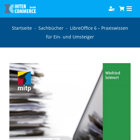
Zum
Togg
Inhalt
Navi
springen
Software
Startseite
-
Sachbücher
-
LibreOffice 6 – Praxiswissen
für Ein- und Umsteiger
Games
Bücher
Hörbücher