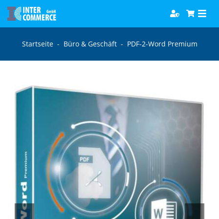
Zum
Togg
Inhalt
Navi
springen
Software
Startseite
-
Büro & Geschäft
-
PDF-2-Word Premium
Games
Bücher
Hörbücher