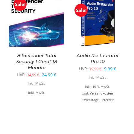
Sale!
Sale!
Bitdefender Total
Audio Restaurator
Security 1 Gerät 18
Pro 10
Monate
Ursprüngliche
Aktueller
UVP:
9,99
€
19,99
€
Ursprünglicher
Aktueller
UVP:
24,99
€
34,99
€
Preis
Preis
inkl. MwSt.
Preis
Preis
inkl. MwSt.
war:
ist:
inkl. 19 % MwSt.
war:
ist:
inkl. MwSt.
19,99 €
9,99 €.
zzgl.
Versandkosten
34,99 €
24,99 €.
2 Werktage Lieferzeit