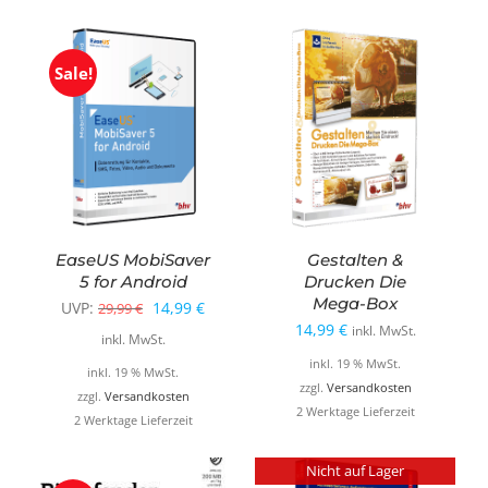
Sale!
EaseUS MobiSaver
Gestalten &
5 for Android
Drucken Die
Mega-Box
Ursprünglicher
Aktueller
UVP:
14,99
€
29,99
€
14,99
€
inkl. MwSt.
Preis
Preis
inkl. MwSt.
inkl. 19 % MwSt.
war:
ist:
inkl. 19 % MwSt.
zzgl.
Versandkosten
29,99 €
14,99 €.
zzgl.
Versandkosten
2 Werktage Lieferzeit
2 Werktage Lieferzeit
Nicht auf Lager