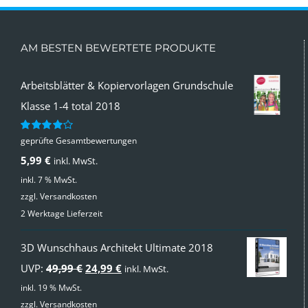
AM BESTEN BEWERTETE PRODUKTE
Arbeitsblätter & Kopiervorlagen Grundschule
Klasse 1-4 total 2018
geprüfte Gesamtbewertungen
Bewertet
mit
4.00
5,99
€
inkl. MwSt.
von 5
inkl. 7 % MwSt.
zzgl.
Versandkosten
2 Werktage Lieferzeit
3D Wunschhaus Architekt Ultimate 2018
Ursprünglicher
Aktueller
UVP:
49,99
€
24,99
€
inkl. MwSt.
Preis
Preis
inkl. 19 % MwSt.
zzgl.
Versandkosten