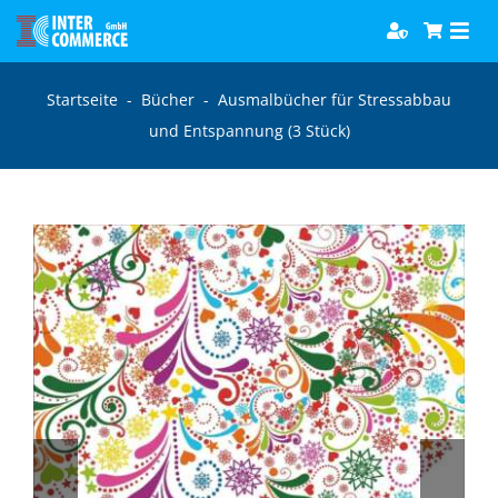
Zum
Togg
Inhalt
Navi
springen
Software
Startseite
-
Bücher
-
Ausmalbücher für Stressabbau
und Entspannung (3 Stück)
Games
Bücher
Hörbücher