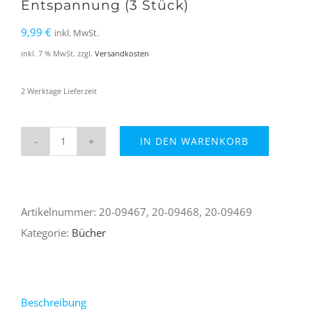
Entspannung (3 Stück)
9,99
€
inkl. MwSt.
inkl. 7 % MwSt.
zzgl.
Versandkosten
2 Werktage Lieferzeit
IN DEN WARENKORB
Ausmalbücher
für
Stressabbau
Artikelnummer:
20-09467, 20-09468, 20-09469
und
Kategorie:
Bücher
Entspannung
(3
Stück)
Menge
Beschreibung