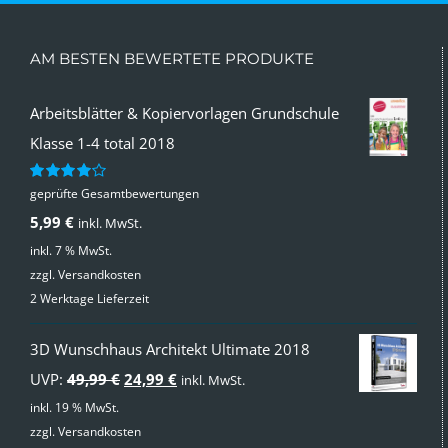
AM BESTEN BEWERTETE PRODUKTE
Arbeitsblätter & Kopiervorlagen Grundschule
Klasse 1-4 total 2018
geprüfte Gesamtbewertungen
Bewertet
mit
4.00
5,99
€
inkl. MwSt.
von 5
inkl. 7 % MwSt.
zzgl.
Versandkosten
2 Werktage Lieferzeit
3D Wunschhaus Architekt Ultimate 2018
Ursprünglicher
Aktueller
UVP:
49,99
€
24,99
€
inkl. MwSt.
Preis
Preis
inkl. 19 % MwSt.
zzgl.
Versandkosten
war:
ist: