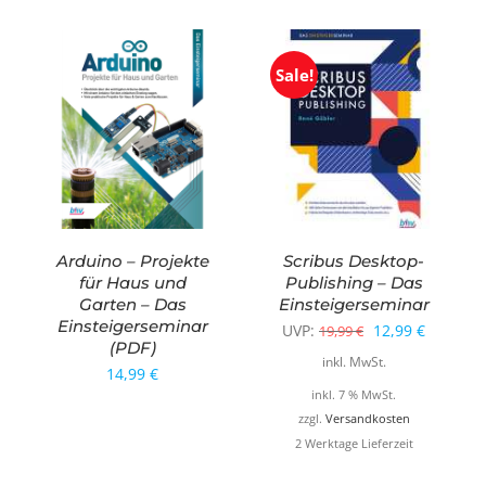
Sale!
Arduino – Projekte
Scribus Desktop-
für Haus und
Publishing – Das
Garten – Das
Einsteigerseminar
Einsteigerseminar
Ursprünglicher
Aktuelle
UVP:
12,99
€
19,99
€
(PDF)
Preis
Preis
inkl. MwSt.
14,99
€
war:
ist:
inkl. 7 % MwSt.
19,99 €
12,99 €.
zzgl.
Versandkosten
2 Werktage Lieferzeit