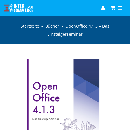
Zum
Togg
Inhalt
Navi
springen
Software
Startseite
-
Bücher
-
OpenOffice 4.1.3 – Das
Einsteigerseminar
Games
Bücher
Hörbücher