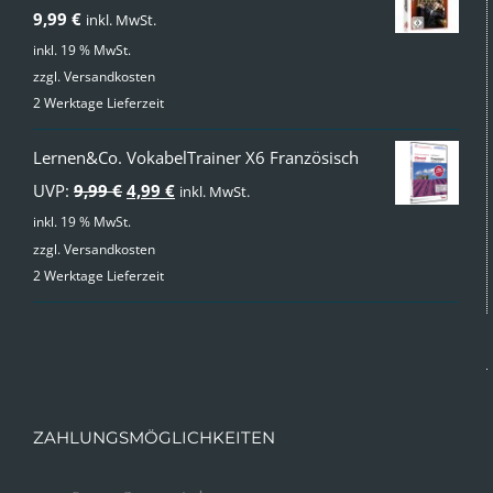
9,99
€
inkl. MwSt.
inkl. 19 % MwSt.
zzgl.
Versandkosten
2 Werktage Lieferzeit
Lernen&Co. VokabelTrainer X6 Französisch
Ursprünglicher
Aktueller
UVP:
9,99
€
4,99
€
inkl. MwSt.
Preis
Preis
inkl. 19 % MwSt.
zzgl.
Versandkosten
war:
ist:
2 Werktage Lieferzeit
9,99 €
4,99 €.
ZAHLUNGSMÖGLICHKEITEN