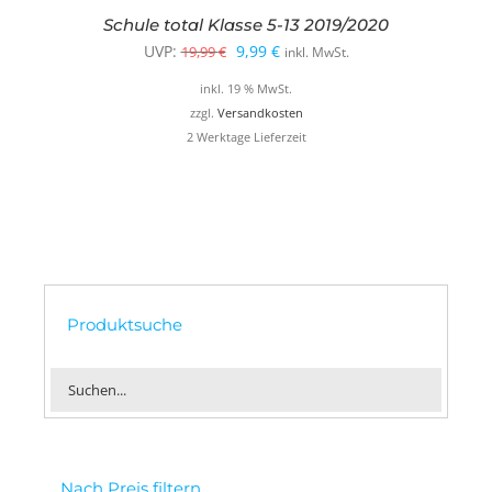
Schule total Klasse 5-13 2019/2020
Ursprünglicher
Aktueller
UVP:
9,99
€
19,99
€
inkl. MwSt.
Preis
Preis
inkl. 19 % MwSt.
war:
ist:
zzgl.
Versandkosten
2 Werktage Lieferzeit
19,99 €
9,99 €.
Produktsuche
Nach Preis filtern