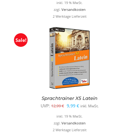
Preis
Preis
inkl. 19 % MwSt.
war:
ist:
zzgl.
Versandkosten
2 Werktage Lieferzeit
19,99 €
9,99 €.
Sale!
Sprachtrainer X5 Latein
Ursprünglicher
Aktueller
UVP:
9,99
€
12,99
€
inkl. MwSt.
Preis
Preis
inkl. 19 % MwSt.
war:
ist:
zzgl.
Versandkosten
2 Werktage Lieferzeit
12,99 €
9,99 €.