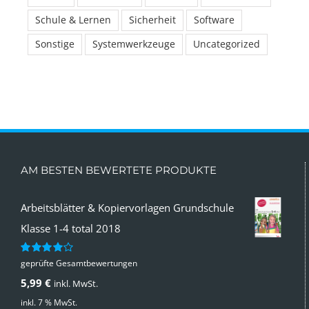
Schule & Lernen
Sicherheit
Software
Sonstige
Systemwerkzeuge
Uncategorized
AM BESTEN BEWERTETE PRODUKTE
Arbeitsblätter & Kopiervorlagen Grundschule
Klasse 1-4 total 2018
geprüfte Gesamtbewertungen
Bewertet
mit
4.00
5,99
€
inkl. MwSt.
von 5
inkl. 7 % MwSt.