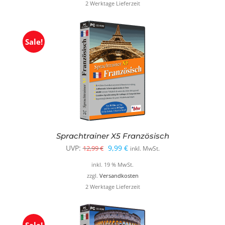
2 Werktage Lieferzeit
12,99 €
9,99 €.
Sale!
Sprachtrainer X5 Französisch
Ursprünglicher
Aktueller
UVP:
9,99
€
12,99
€
inkl. MwSt.
Preis
Preis
inkl. 19 % MwSt.
war:
ist:
zzgl.
Versandkosten
2 Werktage Lieferzeit
12,99 €
9,99 €.