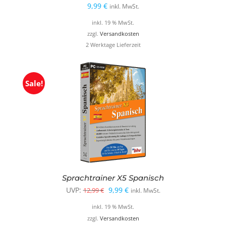
9,99
€
inkl. MwSt.
inkl. 19 % MwSt.
zzgl.
Versandkosten
2 Werktage Lieferzeit
Sale!
Sprachtrainer X5 Spanisch
Ursprünglicher
Aktueller
UVP:
9,99
€
12,99
€
inkl. MwSt.
Preis
Preis
inkl. 19 % MwSt.
war:
ist:
zzgl.
Versandkosten