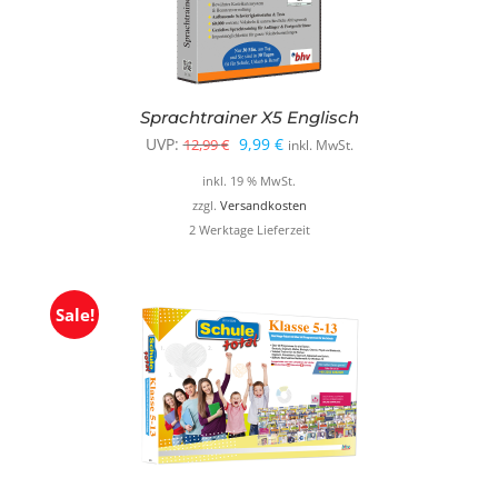
Sprachtrainer X5 Englisch
Ursprünglicher
Aktueller
UVP:
9,99
€
12,99
€
inkl. MwSt.
Preis
Preis
inkl. 19 % MwSt.
war:
ist:
zzgl.
Versandkosten
2 Werktage Lieferzeit
12,99 €
9,99 €.
Sale!