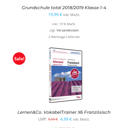
Grundschule total 2018/2019 Klasse 1-4
19,99
€
inkl. MwSt.
inkl. 19 % MwSt.
zzgl.
Versandkosten
2 Werktage Lieferzeit
Sale!
Lernen&Co. VokabelTrainer X6 Französisch
Ursprünglicher
Aktueller
UVP:
4,99
€
9,99
€
inkl. MwSt.
Preis
Preis