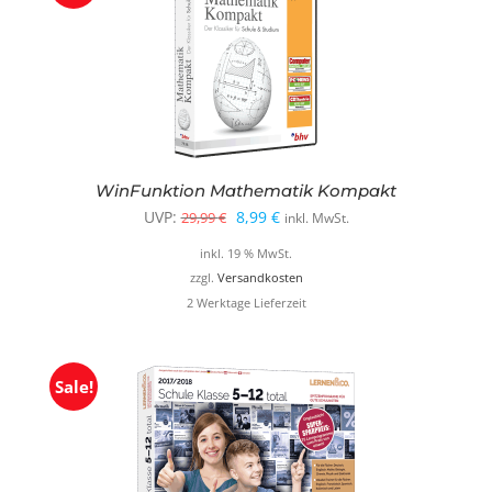
WinFunktion Mathematik Kompakt
Ursprünglicher
Aktueller
UVP:
8,99
€
29,99
€
inkl. MwSt.
Preis
Preis
inkl. 19 % MwSt.
war:
ist:
zzgl.
Versandkosten
2 Werktage Lieferzeit
29,99 €
8,99 €.
Sale!