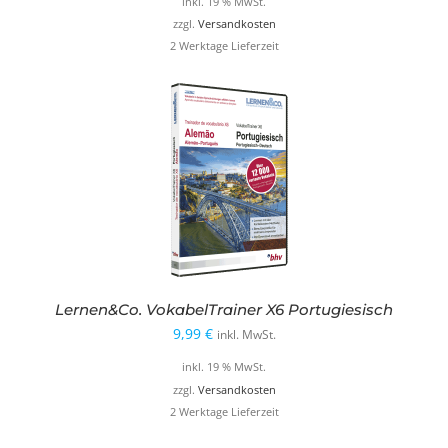
inkl. 19 % MwSt.
war:
ist:
zzgl.
Versandkosten
2 Werktage Lieferzeit
9,99 €
4,99 €.
Lernen&Co. VokabelTrainer X6 Portugiesisch
9,99
€
inkl. MwSt.
inkl. 19 % MwSt.
zzgl.
Versandkosten
2 Werktage Lieferzeit