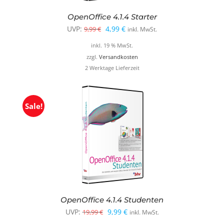
OpenOffice 4.1.4 Starter
Ursprünglicher
Aktueller
UVP:
4,99
€
9,99
€
inkl. MwSt.
Preis
Preis
inkl. 19 % MwSt.
war:
ist:
zzgl.
Versandkosten
2 Werktage Lieferzeit
9,99 €
4,99 €.
Sale!
OpenOffice 4.1.4 Studenten
Ursprünglicher
Aktueller
UVP:
9,99
€
19,99
€
inkl. MwSt.