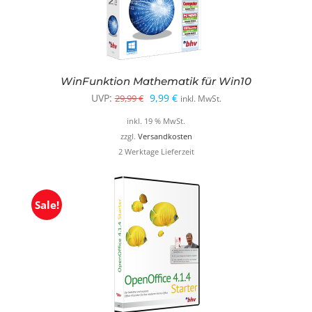
WinFunktion Mathematik für Win10
Ursprünglicher
Aktueller
UVP:
9,99
€
29,99
€
inkl. MwSt.
Preis
Preis
inkl. 19 % MwSt.
war:
ist:
zzgl.
Versandkosten
2 Werktage Lieferzeit
29,99 €
9,99 €.
Sale!