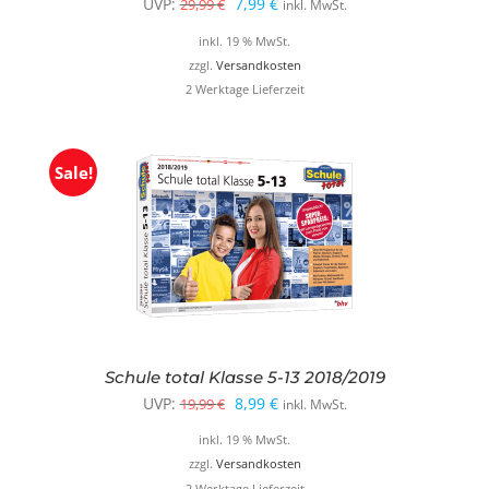
Ursprünglicher
Aktueller
UVP:
7,99
€
29,99
€
inkl. MwSt.
Preis
Preis
inkl. 19 % MwSt.
war:
ist:
zzgl.
Versandkosten
2 Werktage Lieferzeit
29,99 €
7,99 €.
Sale!
Schule total Klasse 5-13 2018/2019
Ursprünglicher
Aktueller
UVP:
8,99
€
19,99
€
inkl. MwSt.
Preis
Preis
inkl. 19 % MwSt.
war:
ist:
zzgl.
Versandkosten
2 Werktage Lieferzeit