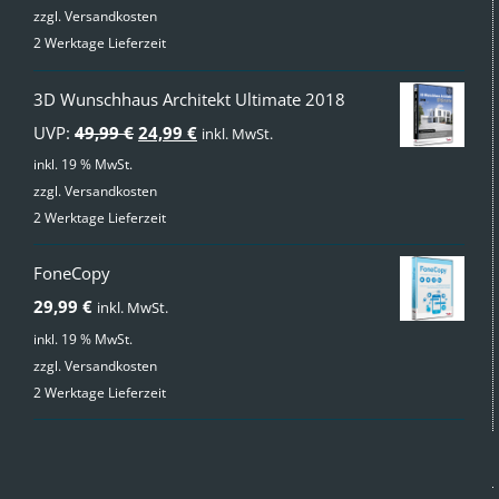
zzgl.
Versandkosten
2 Werktage Lieferzeit
3D Wunschhaus Architekt Ultimate 2018
Ursprünglicher
Aktueller
UVP:
49,99
€
24,99
€
inkl. MwSt.
Preis
Preis
inkl. 19 % MwSt.
zzgl.
Versandkosten
war:
ist:
2 Werktage Lieferzeit
49,99 €
24,99 €.
FoneCopy
29,99
€
inkl. MwSt.
inkl. 19 % MwSt.
zzgl.
Versandkosten
2 Werktage Lieferzeit