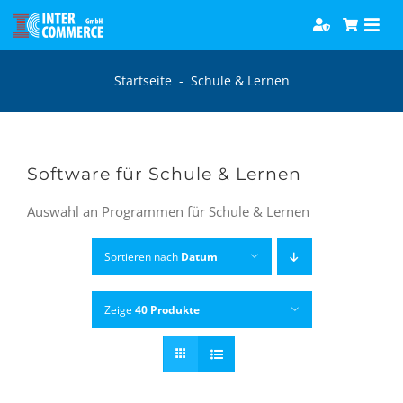
Zum
Togg
Inhalt
Navi
springen
Software
Startseite
-
Schule & Lernen
Games
Software für Schule & Lernen
Bücher
Auswahl an Programmen für Schule & Lernen
Hörbücher
Sortieren nach
Datum
Zeige
40 Produkte