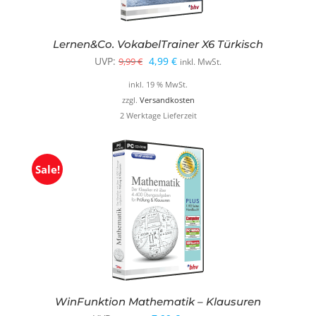
Lernen&Co. VokabelTrainer X6 Türkisch
Ursprünglicher
Aktueller
UVP:
4,99
€
9,99
€
inkl. MwSt.
Preis
Preis
inkl. 19 % MwSt.
war:
ist:
zzgl.
Versandkosten
2 Werktage Lieferzeit
9,99 €
4,99 €.
Sale!
WinFunktion Mathematik – Klausuren