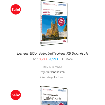
Sale!
Lernen&Co. VokabelTrainer X6 Spanisch
Ursprünglicher
Aktueller
UVP:
4,99
€
9,99
€
inkl. MwSt.
Preis
Preis
inkl. 19 % MwSt.
war:
ist:
zzgl.
Versandkosten
2 Werktage Lieferzeit
9,99 €
4,99 €.
Sale!