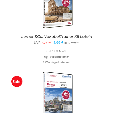
Lernen&Co. VokabelTrainer X6 Latein
Ursprünglicher
Aktueller
UVP:
4,99
€
9,99
€
inkl. MwSt.
Preis
Preis
inkl. 19 % MwSt.
war:
ist:
zzgl.
Versandkosten
2 Werktage Lieferzeit
9,99 €
4,99 €.
Sale!