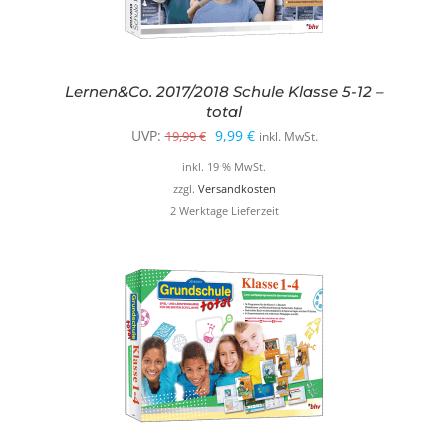
Lernen&Co. 2017/2018 Schule Klasse 5-12 –
total
Ursprünglicher
Aktueller
UVP:
9,99
€
19,99
€
inkl. MwSt.
Preis
Preis
inkl. 19 % MwSt.
war:
ist:
zzgl.
Versandkosten
2 Werktage Lieferzeit
19,99 €
9,99 €.