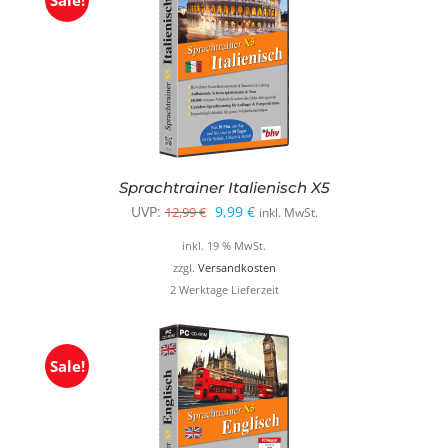
Sale!
Sprachtrainer Italienisch X5
Ursprünglicher
Aktueller
UVP:
9,99
€
12,99
€
inkl. MwSt.
Preis
Preis
inkl. 19 % MwSt.
war:
ist:
zzgl.
Versandkosten
2 Werktage Lieferzeit
12,99 €
9,99 €.
Sale!