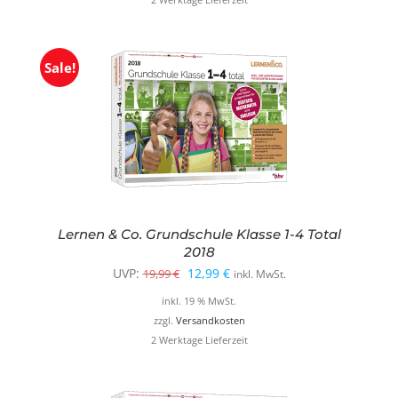
19,99 €
8,99 €.
Sale!
Lernen & Co. Grundschule Klasse 1-4 Total
2018
Ursprünglicher
Aktueller
UVP:
12,99
€
19,99
€
inkl. MwSt.
Preis
Preis
inkl. 19 % MwSt.
war:
ist:
zzgl.
Versandkosten
2 Werktage Lieferzeit
19,99 €
12,99 €.