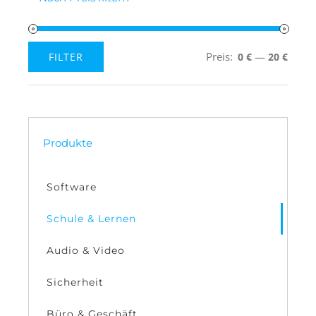
Preis:
—
FILTER
0 €
20 €
Min.
Max.
Preis
Preis
Produkte
Software
Schule & Lernen
Audio & Video
Sicherheit
Büro & Geschäft