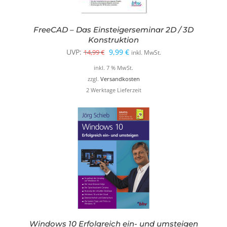
FreeCAD – Das Einsteigerseminar 2D / 3D
Konstruktion
Ursprünglicher
Aktueller
UVP:
9,99
€
14,99
€
inkl. MwSt.
Preis
Preis
inkl. 7 % MwSt.
war:
ist:
zzgl.
Versandkosten
2 Werktage Lieferzeit
14,99 €
9,99 €.
Windows 10 Erfolgreich ein- und umsteigen