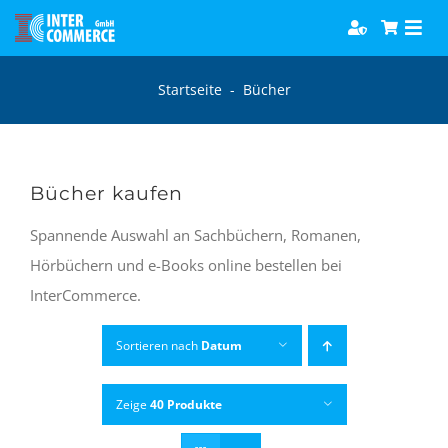
Zum
Togg
Inhalt
Navi
springen
Software
Startseite
-
Bücher
Games
Bücher kaufen
Bücher
Spannende Auswahl an Sachbüchern, Romanen,
Hörbüchern und e-Books online bestellen bei
Hörbücher
InterCommerce.
Sortieren nach
Datum
Zeige
40 Produkte