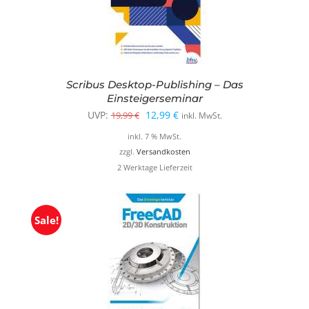
Scribus Desktop-Publishing – Das
Einsteigerseminar
Ursprünglicher
Aktueller
UVP:
12,99
€
19,99
€
inkl. MwSt.
Preis
Preis
inkl. 7 % MwSt.
war:
ist:
zzgl.
Versandkosten
2 Werktage Lieferzeit
19,99 €
12,99 €.
Sale!