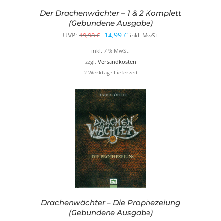
Der Drachenwächter – 1 & 2 Komplett
(Gebundene Ausgabe)
Ursprünglicher
Aktueller
UVP:
14,99
€
19,98
€
inkl. MwSt.
Preis
Preis
inkl. 7 % MwSt.
war:
ist:
zzgl.
Versandkosten
2 Werktage Lieferzeit
19,98 €
14,99 €.
Drachenwächter – Die Prophezeiung
(Gebundene Ausgabe)