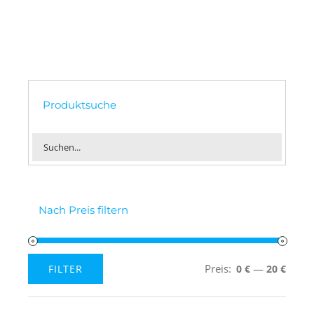
Produktsuche
Nach Preis filtern
Preis:
—
FILTER
0 €
20 €
Min.
Max.
Preis
Preis