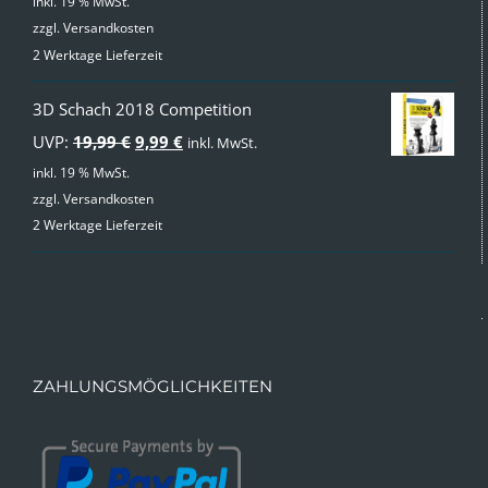
inkl. 19 % MwSt.
zzgl.
Versandkosten
2 Werktage Lieferzeit
3D Schach 2018 Competition
Ursprünglicher
Aktueller
UVP:
19,99
€
9,99
€
inkl. MwSt.
Preis
Preis
inkl. 19 % MwSt.
zzgl.
Versandkosten
war:
ist:
2 Werktage Lieferzeit
19,99 €
9,99 €.
ZAHLUNGSMÖGLICHKEITEN