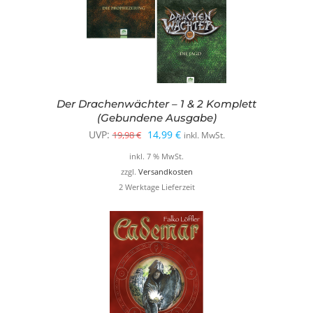
Der Drachenwächter – 1 & 2 Komplett
(Gebundene Ausgabe)
Ursprünglicher
Aktueller
UVP:
14,99
€
19,98
€
inkl. MwSt.
Preis
Preis
inkl. 7 % MwSt.
war:
ist:
zzgl.
Versandkosten
2 Werktage Lieferzeit
19,98 €
14,99 €.