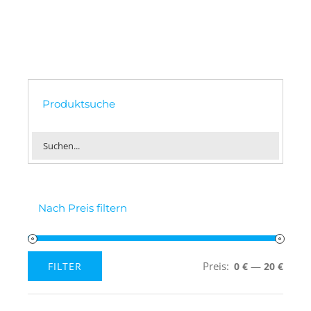
Produktsuche
Nach Preis filtern
Preis:
—
FILTER
0 €
20 €
Min.
Max.
Preis
Preis