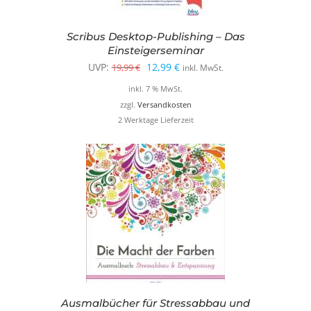
Scribus Desktop-Publishing – Das
Einsteigerseminar
Ursprünglicher
Aktueller
UVP:
12,99
€
19,99
€
inkl. MwSt.
Preis
Preis
inkl. 7 % MwSt.
war:
ist:
zzgl.
Versandkosten
2 Werktage Lieferzeit
19,99 €
12,99 €.
Ausmalbücher für Stressabbau und