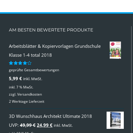
AM BESTEN BEWERTETE PRODUKTE
Arbeitsblätter & Kopiervorlagen Grundschule
Klasse 1-4 total 2018
geprüfte Gesamtbewertungen
Bewertet
mit
4.00
5,99
€
inkl. MwSt.
von 5
inkl. 7 % MwSt.
zzgl.
Versandkosten
2 Werktage Lieferzeit
3D Wunschhaus Architekt Ultimate 2018
Ursprünglicher
Aktueller
UVP:
49,99
€
24,99
€
inkl. MwSt.