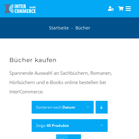
Zum
Togg
Inhalt
Navi
springen
Software
Startseite
-
Bücher
Games
Bücher kaufen
Bücher
Spannende Auswahl an Sachbüchern, Romanen,
Hörbüchern und e-Books online bestellen bei
Hörbücher
InterCommerce.
Sortieren nach
Datum
Zeige
40 Produkte