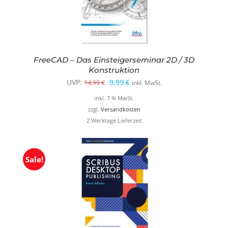
FreeCAD – Das Einsteigerseminar 2D / 3D
Konstruktion
Ursprünglicher
Aktueller
UVP:
9,99
€
14,99
€
inkl. MwSt.
Preis
Preis
inkl. 7 % MwSt.
war:
ist:
zzgl.
Versandkosten
2 Werktage Lieferzeit
14,99 €
9,99 €.
Sale!