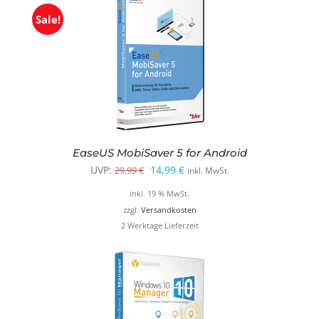
Sale!
EaseUS MobiSaver 5 for Android
Ursprünglicher
Aktueller
UVP:
14,99
€
29,99
€
inkl. MwSt.
Preis
Preis
inkl. 19 % MwSt.
war:
ist:
zzgl.
Versandkosten
2 Werktage Lieferzeit
29,99 €
14,99 €.