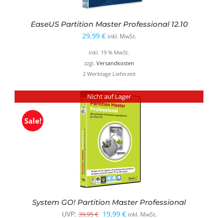
EaseUS Partition Master Professional 12.10
29,99
€
inkl. MwSt.
inkl. 19 % MwSt.
zzgl.
Versandkosten
2 Werktage Lieferzeit
Nicht auf Lager
Sale!
System GO! Partition Master Professional
Ursprünglicher
Aktueller
UVP:
19,99
€
39,95
€
inkl. MwSt.