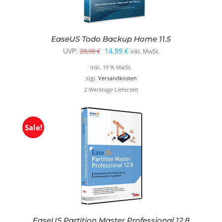
EaseUS Todo Backup Home 11.5
Ursprünglicher
Aktueller
UVP:
14,99
€
29,99
€
inkl. MwSt.
Preis
Preis
inkl. 19 % MwSt.
war:
ist:
zzgl.
Versandkosten
2 Werktage Lieferzeit
29,99 €
14,99 €.
Sale!
EaseUS Partition Master Professional 12.8