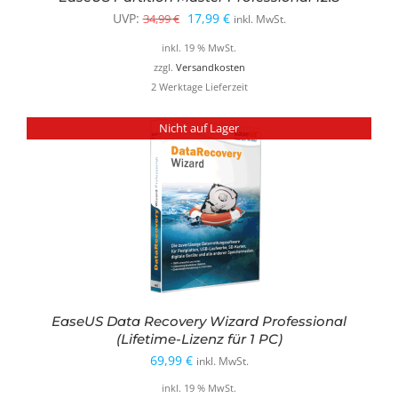
Ursprünglicher
Aktueller
UVP:
17,99
€
34,99
€
inkl. MwSt.
Preis
Preis
inkl. 19 % MwSt.
war:
ist:
zzgl.
Versandkosten
2 Werktage Lieferzeit
34,99 €
17,99 €.
Nicht auf Lager
EaseUS Data Recovery Wizard Professional
(Lifetime-Lizenz für 1 PC)
69,99
€
inkl. MwSt.
inkl. 19 % MwSt.