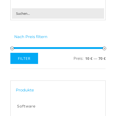
Nach Preis filtern
Preis:
—
FILTER
10 €
70 €
Min.
Max.
Preis
Preis
Produkte
Software