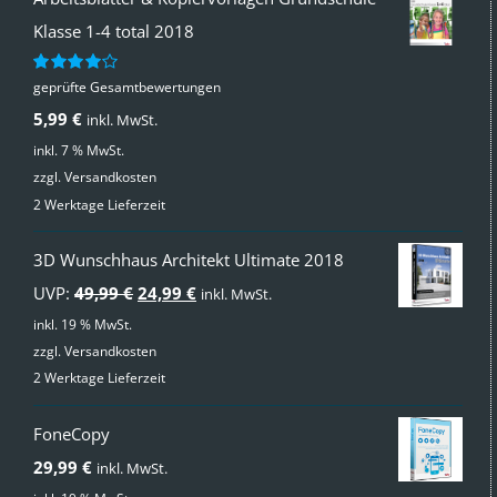
Klasse 1-4 total 2018
geprüfte Gesamtbewertungen
Bewertet
mit
4.00
5,99
€
inkl. MwSt.
von 5
inkl. 7 % MwSt.
zzgl.
Versandkosten
2 Werktage Lieferzeit
3D Wunschhaus Architekt Ultimate 2018
Ursprünglicher
Aktueller
UVP:
49,99
€
24,99
€
inkl. MwSt.
Preis
Preis
inkl. 19 % MwSt.
zzgl.
Versandkosten
war:
ist:
2 Werktage Lieferzeit
49,99 €
24,99 €.
FoneCopy
29,99
€
inkl. MwSt.