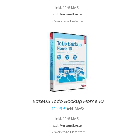
Preis
Preis
inkl. 19 % MwSt.
war:
ist:
zzgl.
Versandkosten
2 Werktage Lieferzeit
39,95 €
19,99 €.
EaseUS Todo Backup Home 10
11,99
€
inkl. MwSt.
inkl. 19 % MwSt.
zzgl.
Versandkosten
2 Werktage Lieferzeit