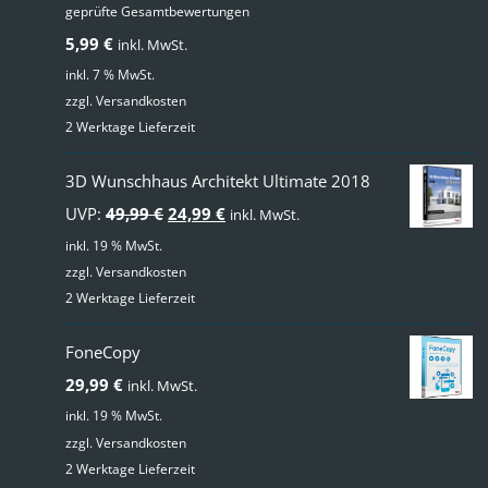
geprüfte Gesamtbewertungen
Bewertet
mit
4.00
5,99
€
inkl. MwSt.
von 5
inkl. 7 % MwSt.
zzgl.
Versandkosten
2 Werktage Lieferzeit
3D Wunschhaus Architekt Ultimate 2018
Ursprünglicher
Aktueller
UVP:
49,99
€
24,99
€
inkl. MwSt.
Preis
Preis
inkl. 19 % MwSt.
zzgl.
Versandkosten
war:
ist:
2 Werktage Lieferzeit
49,99 €
24,99 €.
FoneCopy
29,99
€
inkl. MwSt.
inkl. 19 % MwSt.
zzgl.
Versandkosten
2 Werktage Lieferzeit