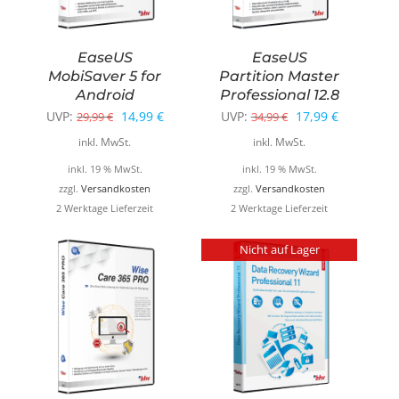
EaseUS
EaseUS
MobiSaver 5 for
Partition Master
Android
Professional 12.8
Ursprünglicher
Aktueller
Ursprünglicher
Aktueller
UVP:
14,99
€
UVP:
17,99
€
29,99
€
34,99
€
Preis
Preis
Preis
Preis
inkl. MwSt.
inkl. MwSt.
war:
ist:
war:
ist:
inkl. 19 % MwSt.
inkl. 19 % MwSt.
29,99 €
14,99 €.
34,99 €
17,99 €.
zzgl.
Versandkosten
zzgl.
Versandkosten
2 Werktage Lieferzeit
2 Werktage Lieferzeit
Nicht auf Lager