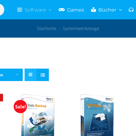
Software
Games
Bücher
Startseite
-
Systemwerkzeuge
te
Sale!