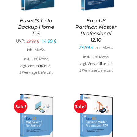
EaseUS Todo
EaseUS
Backup Home
Partition Master
11.5
Professional
12.10
Ursprünglicher
Aktueller
UVP:
14,99
€
29,99
€
29,99
€
inkl. MwSt.
Preis
Preis
inkl. MwSt.
war:
ist:
inkl. 19 % MwSt.
inkl. 19 % MwSt.
zzgl.
Versandkosten
29,99 €
14,99 €.
zzgl.
Versandkosten
2 Werktage Lieferzeit
2 Werktage Lieferzeit
Sale!
Sale!