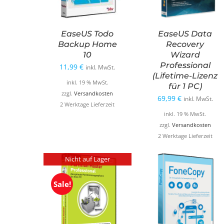
EaseUS Todo
EaseUS Data
Backup Home
Recovery
10
Wizard
Professional
11,99
€
inkl. MwSt.
(Lifetime-Lizenz
inkl. 19 % MwSt.
für 1 PC)
zzgl.
Versandkosten
69,99
€
inkl. MwSt.
2 Werktage Lieferzeit
inkl. 19 % MwSt.
zzgl.
Versandkosten
2 Werktage Lieferzeit
Nicht auf Lager
Sale!