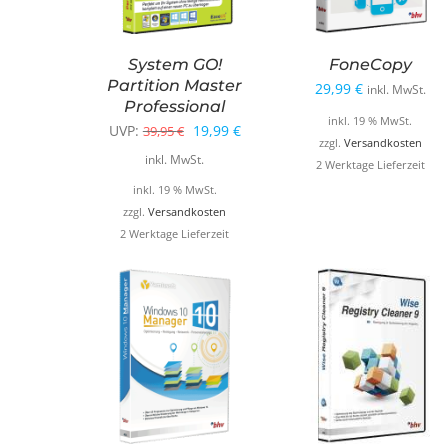
System GO!
FoneCopy
Partition Master
29,99
€
inkl. MwSt.
Professional
inkl. 19 % MwSt.
Ursprünglicher
Aktueller
UVP:
19,99
€
39,95
€
zzgl.
Versandkosten
Preis
Preis
inkl. MwSt.
2 Werktage Lieferzeit
war:
ist:
inkl. 19 % MwSt.
39,95 €
19,99 €.
zzgl.
Versandkosten
2 Werktage Lieferzeit