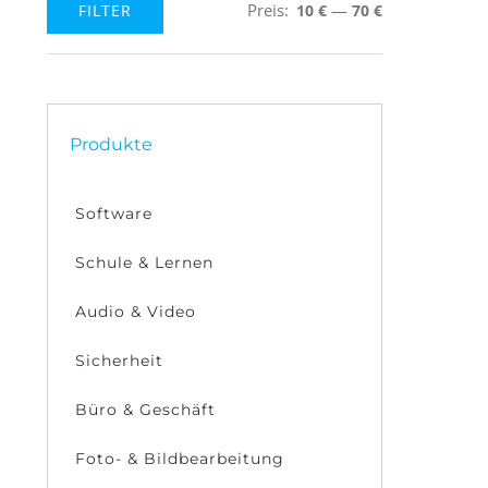
Preis:
—
FILTER
10 €
70 €
Min.
Max.
Preis
Preis
Produkte
Software
Schule & Lernen
Audio & Video
Sicherheit
Büro & Geschäft
Foto- & Bildbearbeitung