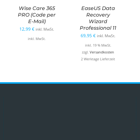
Wise Care 365
EaseUS Data
PRO (Code per
Recovery
E-Mail)
Wizard
Professional 11
12,99
€
inkl. MwSt.
69,95
€
inkl. MwSt.
inkl. MwSt.
inkl. 19 % MwSt.
zzgl.
Versandkosten
2 Werktage Lieferzeit