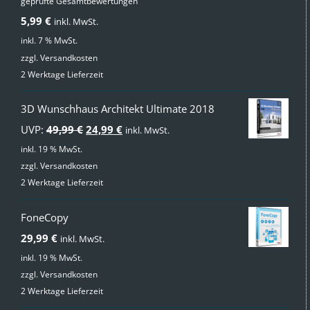
geprüfte Gesamtbewertungen
Bewertet
mit
4.00
5,99
€
inkl. MwSt.
von 5
inkl. 7 % MwSt.
zzgl.
Versandkosten
2 Werktage Lieferzeit
3D Wunschhaus Architekt Ultimate 2018
Ursprünglicher
Aktueller
UVP:
49,99
€
24,99
€
inkl. MwSt.
Preis
Preis
inkl. 19 % MwSt.
zzgl.
Versandkosten
war:
ist:
2 Werktage Lieferzeit
49,99 €
24,99 €.
FoneCopy
29,99
€
inkl. MwSt.
inkl. 19 % MwSt.
zzgl.
Versandkosten
2 Werktage Lieferzeit