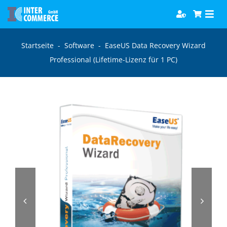
Zum
Togg
Inhalt
Navi
springen
Software
Startseite
-
Software
-
EaseUS Data Recovery Wizard
Professional (Lifetime-Lizenz für 1 PC)
Games
Bücher
Hörbücher