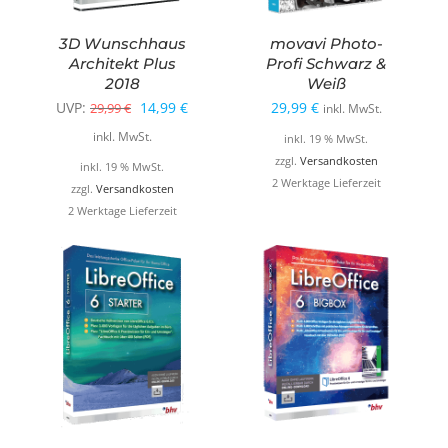
3D Wunschhaus
movavi Photo-
Architekt Plus
Profi Schwarz &
2018
Weiß
Ursprünglicher
Aktueller
UVP:
14,99
€
29,99
€
29,99
€
inkl. MwSt.
Preis
Preis
inkl. MwSt.
inkl. 19 % MwSt.
war:
ist:
zzgl.
Versandkosten
inkl. 19 % MwSt.
2 Werktage Lieferzeit
29,99 €
14,99 €.
zzgl.
Versandkosten
2 Werktage Lieferzeit