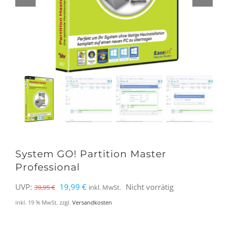
System GO! Partition Master
Professional
Ursprünglicher
Aktueller
UVP:
19,99
€
Nicht vorrätig
39,95
€
inkl. MwSt.
Preis
Preis
inkl. 19 % MwSt.
zzgl.
Versandkosten
war:
ist: