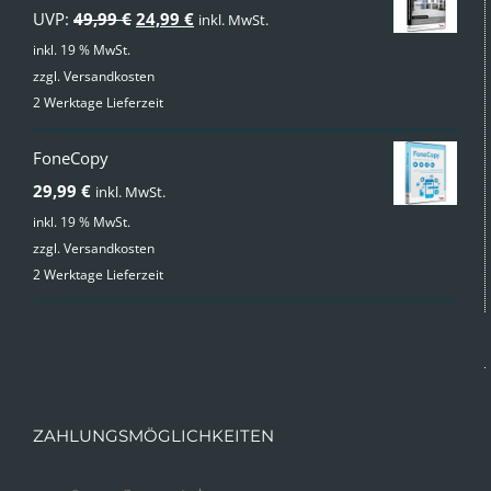
Ursprünglicher
Aktueller
UVP:
49,99
€
24,99
€
inkl. MwSt.
Preis
Preis
inkl. 19 % MwSt.
zzgl.
Versandkosten
war:
ist:
2 Werktage Lieferzeit
49,99 €
24,99 €.
FoneCopy
29,99
€
inkl. MwSt.
inkl. 19 % MwSt.
zzgl.
Versandkosten
2 Werktage Lieferzeit
ZAHLUNGSMÖGLICHKEITEN