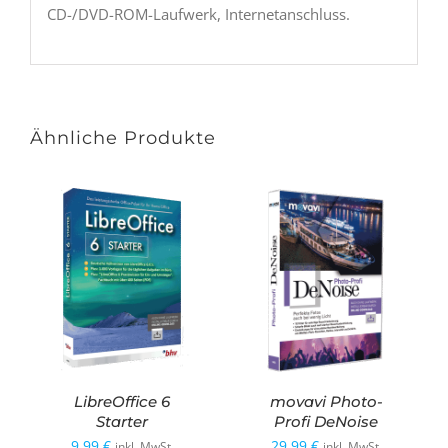
CD-/DVD-ROM-Laufwerk, Internetanschluss.
Ähnliche Produkte
LibreOffice 6
movavi Photo-
Starter
Profi DeNoise
9,99
€
29,99
€
inkl. MwSt.
inkl. MwSt.