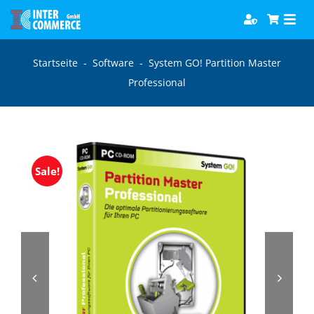
Zum
Togg
Inhalt
Navi
springen
Software
Startseite
-
Software
-
System GO! Partition Master
Professional
Games
Bücher
Sale!
Hörbücher