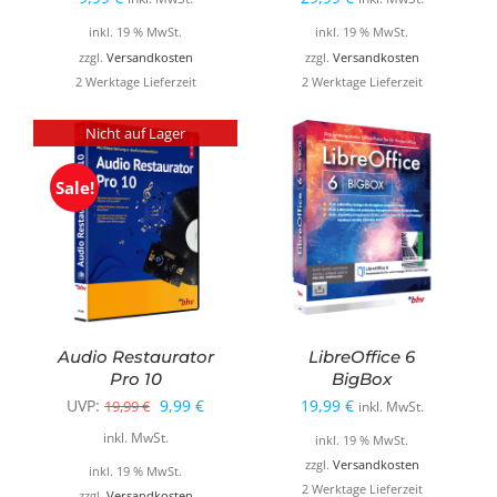
inkl. 19 % MwSt.
inkl. 19 % MwSt.
zzgl.
Versandkosten
zzgl.
Versandkosten
2 Werktage Lieferzeit
2 Werktage Lieferzeit
Nicht auf Lager
Sale!
Audio Restaurator
LibreOffice 6
Pro 10
BigBox
Ursprünglicher
Aktueller
UVP:
9,99
€
19,99
€
19,99
€
inkl. MwSt.
Preis
Preis
inkl. MwSt.
inkl. 19 % MwSt.
war:
ist:
zzgl.
Versandkosten
inkl. 19 % MwSt.
2 Werktage Lieferzeit
zzgl.
Versandkosten