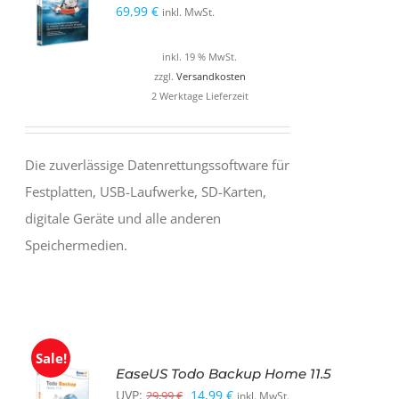
69,99
€
inkl. MwSt.
inkl. 19 % MwSt.
zzgl.
Versandkosten
2 Werktage Lieferzeit
Die zuverlässige Datenrettungssoftware für
Festplatten, USB-Laufwerke, SD-Karten,
digitale Geräte und alle anderen
Speichermedien.
Sale!
EaseUS Todo Backup Home 11.5
Ursprünglicher
Aktueller
UVP:
14,99
€
29,99
€
inkl. MwSt.