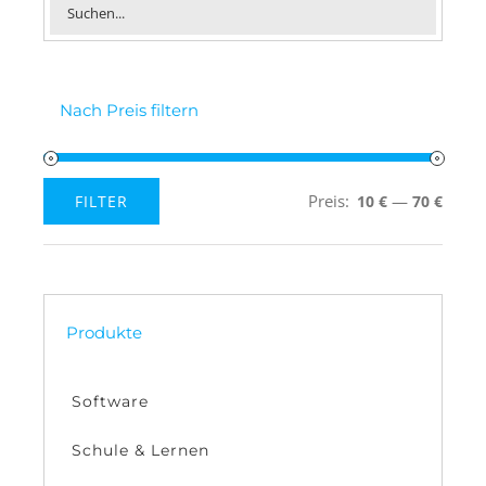
Nach Preis filtern
Preis:
—
FILTER
10 €
70 €
Min.
Max.
Preis
Preis
Produkte
Software
Schule & Lernen