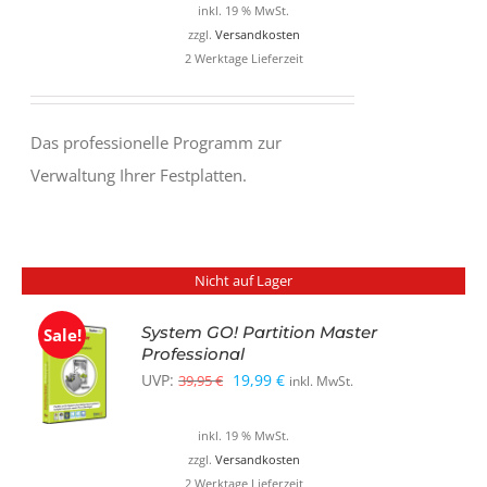
inkl. 19 % MwSt.
zzgl.
Versandkosten
2 Werktage Lieferzeit
Das professionelle Programm zur
Verwaltung Ihrer Festplatten.
Nicht auf Lager
System GO! Partition Master
Sale!
Professional
Ursprünglicher
Aktueller
UVP:
19,99
€
39,95
€
inkl. MwSt.
Preis
Preis
inkl. 19 % MwSt.
war:
ist:
zzgl.
Versandkosten
39,95 €
19,99 €.
2 Werktage Lieferzeit