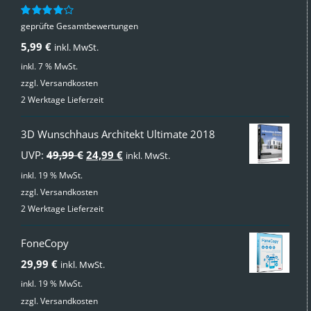
geprüfte Gesamtbewertungen
Bewertet
mit
4.00
5,99
€
inkl. MwSt.
von 5
inkl. 7 % MwSt.
zzgl.
Versandkosten
2 Werktage Lieferzeit
3D Wunschhaus Architekt Ultimate 2018
Ursprünglicher
Aktueller
UVP:
49,99
€
24,99
€
inkl. MwSt.
Preis
Preis
inkl. 19 % MwSt.
zzgl.
Versandkosten
war:
ist:
2 Werktage Lieferzeit
49,99 €
24,99 €.
FoneCopy
29,99
€
inkl. MwSt.
inkl. 19 % MwSt.
zzgl.
Versandkosten