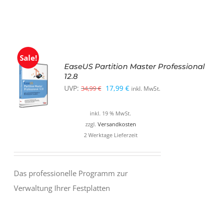
Sale!
EaseUS Partition Master Professional
12.8
Ursprünglicher
Aktueller
UVP:
17,99
€
34,99
€
inkl. MwSt.
Preis
Preis
inkl. 19 % MwSt.
war:
ist:
zzgl.
Versandkosten
34,99 €
17,99 €.
2 Werktage Lieferzeit
Das professionelle Programm zur
Verwaltung Ihrer Festplatten