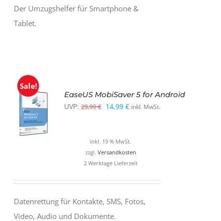
Der Umzugshelfer für Smartphone &
Tablet.
Sale!
EaseUS MobiSaver 5 for Android
Ursprünglicher
Aktueller
UVP:
14,99
€
29,99
€
inkl. MwSt.
Preis
Preis
war:
ist:
inkl. 19 % MwSt.
29,99 €
14,99 €.
zzgl.
Versandkosten
2 Werktage Lieferzeit
Datenrettung für Kontakte, SMS, Fotos,
Video, Audio und Dokumente.