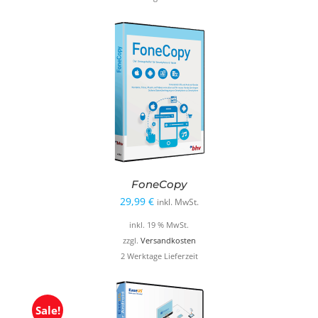
39,95 €
19,99 €.
FoneCopy
29,99
€
inkl. MwSt.
inkl. 19 % MwSt.
zzgl.
Versandkosten
2 Werktage Lieferzeit
Sale!