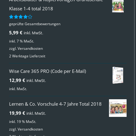
Klasse 1-4 total 2018
geprüfte Gesamtbewertungen
Bewertet
mit
4.00
5,99
€
inkl. MwSt.
von 5
inkl. 7 % MwSt.
zzgl.
Versandkosten
2 Werktage Lieferzeit
Wise Care 365 PRO (Code per E-Mail)
12,99
€
inkl. MwSt.
inkl. MwSt.
Lernen & Co. Vorschule 4-7 Jahre Total 2018
19,99
€
inkl. MwSt.
inkl. 19 % MwSt.
zzgl.
Versandkosten