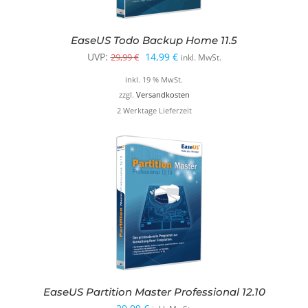
EaseUS Todo Backup Home 11.5
Ursprünglicher
Aktueller
UVP:
14,99
€
29,99
€
inkl. MwSt.
Preis
Preis
inkl. 19 % MwSt.
war:
ist:
zzgl.
Versandkosten
2 Werktage Lieferzeit
29,99 €
14,99 €.
EaseUS Partition Master Professional 12.10