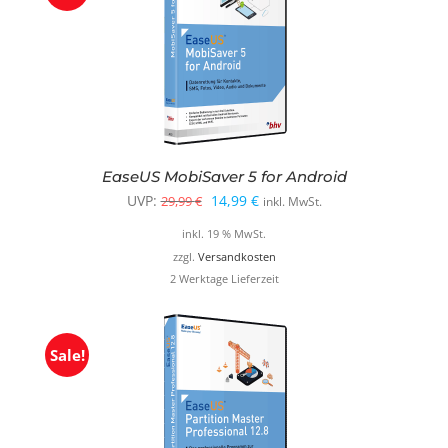
EaseUS MobiSaver 5 for Android
Ursprünglicher
Aktueller
UVP:
14,99
€
29,99
€
inkl. MwSt.
Preis
Preis
inkl. 19 % MwSt.
war:
ist:
zzgl.
Versandkosten
2 Werktage Lieferzeit
29,99 €
14,99 €.
Sale!