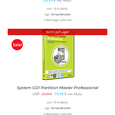
29,99
€
inkl. MwSt.
inkl. 19 % MwSt.
zzgl.
Versandkosten
2 Werktage Lieferzeit
Nicht auf Lager
Sale!
System GO! Partition Master Professional
Ursprünglicher
Aktueller
UVP:
19,99
€
39,95
€
inkl. MwSt.
Preis
Preis
inkl. 19 % MwSt.
war:
ist:
zzgl.
Versandkosten
2 Werktage Lieferzeit