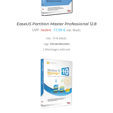
EaseUS Partition Master Professional 12.8
Ursprünglicher
Aktueller
UVP:
17,99
€
34,99
€
inkl. MwSt.
Preis
Preis
inkl. 19 % MwSt.
war:
ist:
zzgl.
Versandkosten
2 Werktage Lieferzeit
34,99 €
17,99 €.