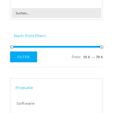
Nach Preis filtern
Preis:
—
FILTER
10 €
70 €
Min.
Max.
Preis
Preis
Produkte
Software