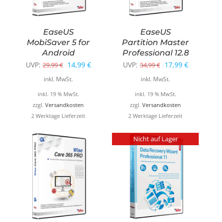
EaseUS
EaseUS
MobiSaver 5 for
Partition Master
Android
Professional 12.8
Ursprünglicher
Aktueller
Ursprünglicher
Aktueller
UVP:
14,99
€
UVP:
17,99
€
29,99
€
34,99
€
Preis
Preis
Preis
Preis
inkl. MwSt.
inkl. MwSt.
war:
ist:
war:
ist:
inkl. 19 % MwSt.
inkl. 19 % MwSt.
29,99 €
14,99 €.
34,99 €
17,99 €.
zzgl.
Versandkosten
zzgl.
Versandkosten
2 Werktage Lieferzeit
2 Werktage Lieferzeit
Nicht auf Lager