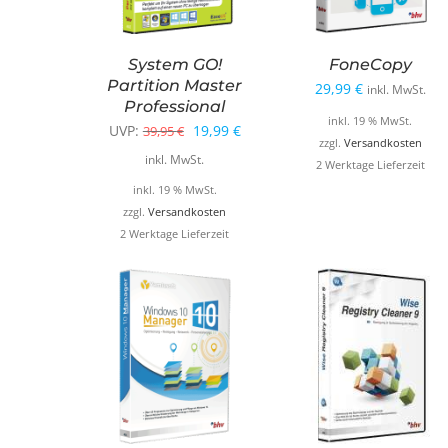
System GO!
FoneCopy
Partition Master
29,99
€
inkl. MwSt.
Professional
inkl. 19 % MwSt.
Ursprünglicher
Aktueller
UVP:
19,99
€
39,95
€
zzgl.
Versandkosten
Preis
Preis
inkl. MwSt.
2 Werktage Lieferzeit
war:
ist:
inkl. 19 % MwSt.
39,95 €
19,99 €.
zzgl.
Versandkosten
2 Werktage Lieferzeit