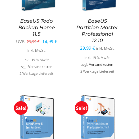
EaseUS Todo
EaseUS
Backup Home
Partition Master
11.5
Professional
12.10
Ursprünglicher
Aktueller
UVP:
14,99
€
29,99
€
29,99
€
inkl. MwSt.
Preis
Preis
inkl. MwSt.
war:
ist:
inkl. 19 % MwSt.
inkl. 19 % MwSt.
zzgl.
Versandkosten
29,99 €
14,99 €.
zzgl.
Versandkosten
2 Werktage Lieferzeit
2 Werktage Lieferzeit
Sale!
Sale!