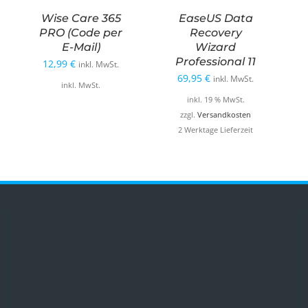
Wise Care 365
EaseUS Data
PRO (Code per
Recovery
E-Mail)
Wizard
Professional 11
12,99
€
inkl. MwSt.
69,95
€
inkl. MwSt.
inkl. MwSt.
inkl. 19 % MwSt.
zzgl.
Versandkosten
2 Werktage Lieferzeit