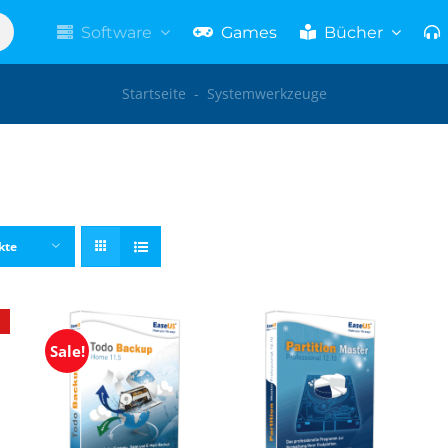
Software
Games
Bücher
Startseite
-
Systemwerkzeuge
kte
Sale!