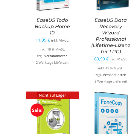
EaseUS Todo
EaseUS Data
Backup Home
Recovery
10
Wizard
Professional
11,99
€
inkl. MwSt.
(Lifetime-Lizenz
inkl. 19 % MwSt.
für 1 PC)
zzgl.
Versandkosten
69,99
€
inkl. MwSt.
2 Werktage Lieferzeit
inkl. 19 % MwSt.
zzgl.
Versandkosten
2 Werktage Lieferzeit
Nicht auf Lager
Sale!