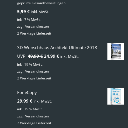
geprüfte Gesamtbewertungen
Bewertet
mit
4.00
5,99
€
inkl. MwSt.
von 5
inkl. 7 % MwSt.
zzgl.
Versandkosten
2 Werktage Lieferzeit
3D Wunschhaus Architekt Ultimate 2018
Ursprünglicher
Aktueller
UVP:
49,99
€
24,99
€
inkl. MwSt.
Preis
Preis
inkl. 19 % MwSt.
zzgl.
Versandkosten
war:
ist:
2 Werktage Lieferzeit
49,99 €
24,99 €.
FoneCopy
29,99
€
inkl. MwSt.
inkl. 19 % MwSt.
zzgl.
Versandkosten
2 Werktage Lieferzeit