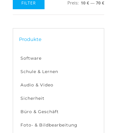
Preis:
—
FILTER
10 €
70 €
Min.
Max.
Preis
Preis
Produkte
Software
Schule & Lernen
Audio & Video
Sicherheit
Büro & Geschäft
Foto- & Bildbearbeitung