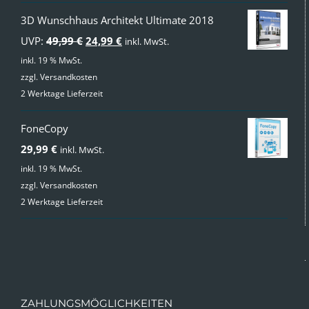
3D Wunschhaus Architekt Ultimate 2018
Ursprünglicher
Aktueller
UVP:
49,99
€
24,99
€
inkl. MwSt.
Preis
Preis
inkl. 19 % MwSt.
zzgl.
Versandkosten
war:
ist:
2 Werktage Lieferzeit
49,99 €
24,99 €.
FoneCopy
29,99
€
inkl. MwSt.
inkl. 19 % MwSt.
zzgl.
Versandkosten
2 Werktage Lieferzeit
ZAHLUNGSMÖGLICHKEITEN