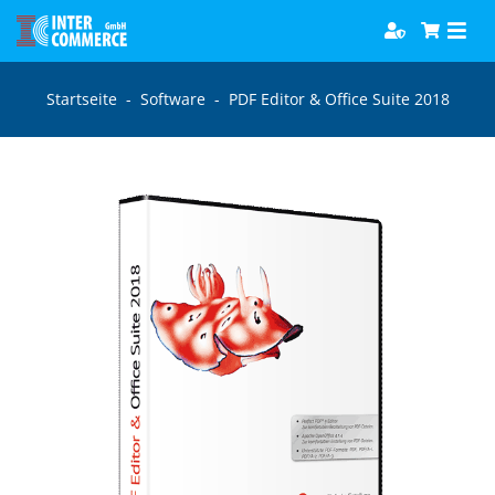
Zum
Togg
Inhalt
Navi
springen
Software
Startseite
-
Software
-
PDF Editor & Office Suite 2018
Games
Bücher
Hörbücher