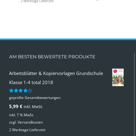
2 Werktage Lieferzeit
AM BESTEN BEWERTETE PRODUKTE
Arbeitsblätter & Kopiervorlagen Grundschule
Klasse 1-4 total 2018
geprüfte Gesamtbewertungen
Bewertet
mit
4.00
5,99
€
inkl. MwSt.
von 5
inkl. 7 % MwSt.
zzgl.
Versandkosten
2 Werktage Lieferzeit