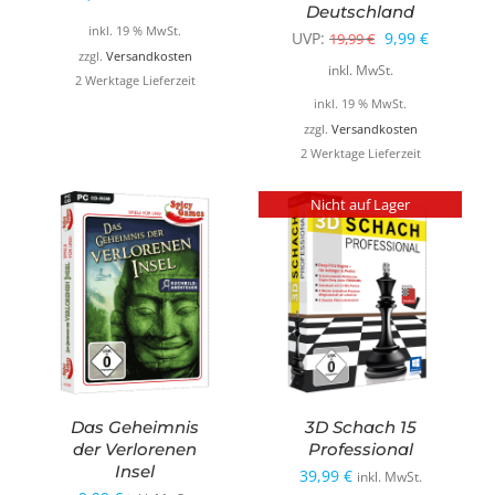
Deutschland
inkl. 19 % MwSt.
Ursprüngliche
Aktueller
UVP:
9,99
€
19,99
€
zzgl.
Versandkosten
Preis
Preis
inkl. MwSt.
2 Werktage Lieferzeit
war:
ist:
inkl. 19 % MwSt.
19,99 €
9,99 €.
zzgl.
Versandkosten
2 Werktage Lieferzeit
Nicht auf Lager
Das Geheimnis
3D Schach 15
der Verlorenen
Professional
Insel
39,99
€
inkl. MwSt.