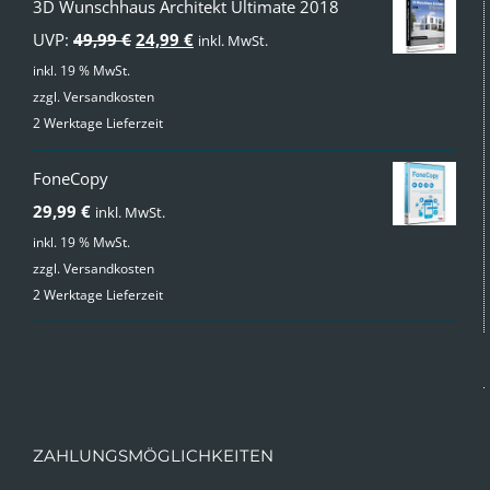
3D Wunschhaus Architekt Ultimate 2018
Ursprünglicher
Aktueller
UVP:
49,99
€
24,99
€
inkl. MwSt.
Preis
Preis
inkl. 19 % MwSt.
zzgl.
Versandkosten
war:
ist:
2 Werktage Lieferzeit
49,99 €
24,99 €.
FoneCopy
29,99
€
inkl. MwSt.
inkl. 19 % MwSt.
zzgl.
Versandkosten
2 Werktage Lieferzeit
ZAHLUNGSMÖGLICHKEITEN