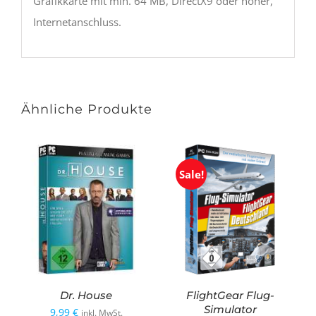
Grafikkarte mit min. 64 MB, DirectX9 oder höher,
Internetanschluss.
Ähnliche Produkte
Sale!
Dr. House
FlightGear Flug-
Simulator
9,99
€
inkl. MwSt.