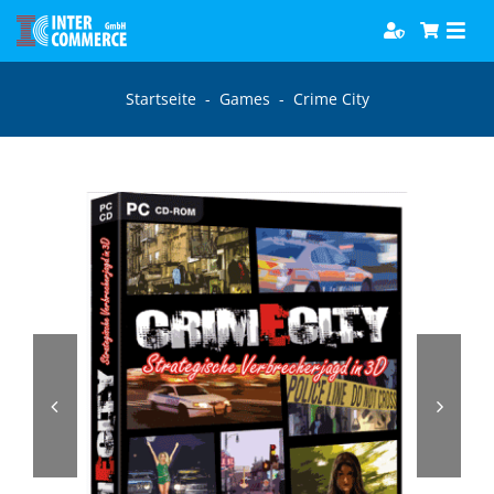
Zum
Togg
Inhalt
Navi
springen
Software
Startseite
-
Games
-
Crime City
Games
Bücher
Hörbücher