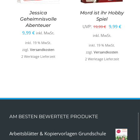
Jessica
Mord ist ihr Hobby
Geheimnisvolle
Spiel
Abenteuer
Ursprüngliche
Aktueller
UVP:
9,99
€
19,99
€
9,99
€
inkl. MwSt.
Preis
Preis
inkl. MwSt.
inkl. 19 % MwSt.
war:
ist:
inkl. 19 % MwSt.
zzgl.
Versandkosten
19,99 €
9,99 €.
zzgl.
Versandkosten
2 Werktage Lieferzeit
2 Werktage Lieferzeit
AM BESTEN BEWERTETE PRODUKTE
Arbeitsblätter & Kopiervorlagen Grundschule