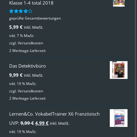
Klasse 1-4 total 2018
geprüfte Gesamtbewertungen
Bewertet
mit
4.00
5,99
€
inkl. MwSt.
von 5
inkl. 7 % MwSt.
zzgl.
Versandkosten
2 Werktage Lieferzeit
Das Detektivbüro
9,99
€
inkl. MwSt.
inkl. 19 % MwSt.
zzgl.
Versandkosten
2 Werktage Lieferzeit
Lernen&Co. VokabelTrainer X6 Französisch
Ursprünglicher
Aktueller
UVP:
9,99
€
4,99
€
inkl. MwSt.
Preis
Preis
inkl. 19 % MwSt.