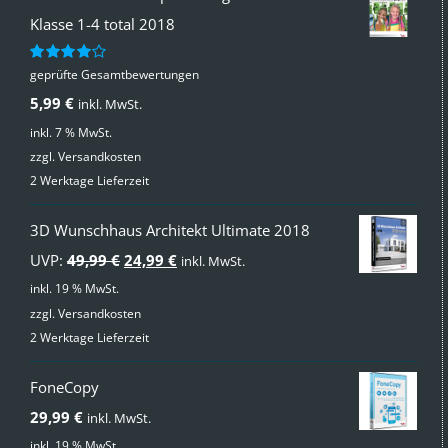
Klasse 1-4 total 2018
geprüfte Gesamtbewertungen
Bewertet
mit
4.00
5,99
€
inkl. MwSt.
von 5
inkl. 7 % MwSt.
zzgl.
Versandkosten
2 Werktage Lieferzeit
3D Wunschhaus Architekt Ultimate 2018
Ursprünglicher
Aktueller
UVP:
49,99
€
24,99
€
inkl. MwSt.
Preis
Preis
inkl. 19 % MwSt.
zzgl.
Versandkosten
war:
ist:
2 Werktage Lieferzeit
49,99 €
24,99 €.
FoneCopy
29,99
€
inkl. MwSt.
inkl. 19 % MwSt.