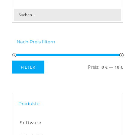
Nach Preis filtern
Preis:
—
FILTER
0 €
10 €
Min.
Max.
Preis
Preis
Produkte
Software