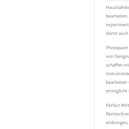
Haushaltsk
bearbeiten.
experimenti
damit auch 
Photopaint 
von Designa
schaffen mö
Instrument
bearbeiten 
ermöglicht
Perfect Wri
Rechtschrei
einbringen,