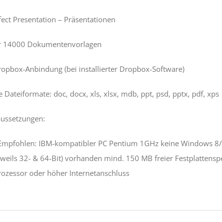
fect Presentation – Präsentationen
er 14000 Dokumentenvorlagen
ropbox-Anbindung (bei installierter Dropbox-Software)
e Dateiformate: doc, docx, xls, xlsx, mdb, ppt, psd, pptx, pdf, xps
ussetzungen:
mpfohlen: IBM-kompatibler PC Pentium 1GHz keine Windows 8/
eweils 32- & 64-Bit) vorhanden mind. 150 MB freier Festplatt
ozessor oder höher Internetanschluss