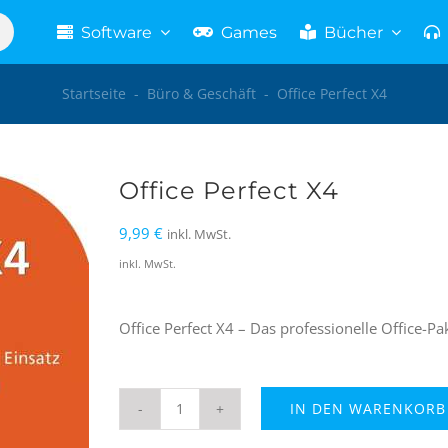
Software
Games
Bücher
Startseite
-
Büro & Geschäft
-
Office Perfect X4
Office Perfect X4
9,99
€
inkl. MwSt.
inkl. MwSt.
Office Perfect X4 – Das professionelle Office-
IN DEN WARENKORB
Office