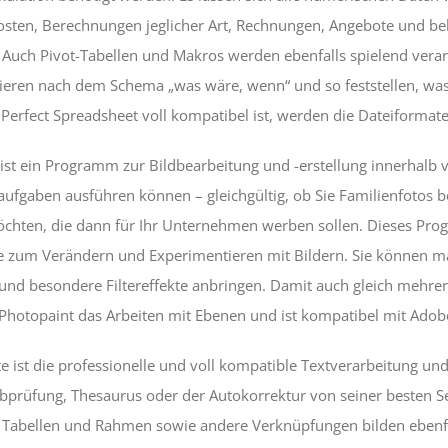
osten, Berechnungen jeglicher Art, Rechnungen, Angebote und b
 Auch Pivot-Tabellen und Makros werden ebenfalls spielend vera
eren nach dem Schema „was wäre, wenn“ und so feststellen, was 
Perfect Spreadsheet voll kompatibel ist, werden die Dateiformate *
ist ein Programm zur Bildbearbeitung und -erstellung innerhalb vo
ufgaben ausführen können – gleichgültig, ob Sie Familienfotos bea
chten, die dann für Ihr Unternehmen werben sollen. Dieses Progr
e zum Verändern und Experimentieren mit Bildern. Sie können ma
und besondere Filtereffekte anbringen. Damit auch gleich mehre
 Photopaint das Arbeiten mit Ebenen und ist kompatibel mit Ado
te ist die professionelle und voll kompatible Textverarbeitung und 
bprüfung, Thesaurus oder der Autokorrektur von seiner besten Sei
 Tabellen und Rahmen sowie andere Verknüpfungen bilden ebenfa