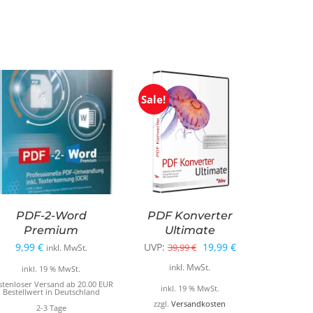
Sale!
PDF-2-Word
PDF Konverter
Premium
Ultimate
Ursprünglicher
Aktueller
9,99
€
UVP:
19,99
€
39,99
€
inkl. MwSt.
Preis
Preis
inkl. MwSt.
inkl. 19 % MwSt.
war:
ist:
stenloser Versand ab 20.00 EUR
inkl. 19 % MwSt.
Bestellwert in Deutschland
39,99 €
19,99 €.
zzgl.
Versandkosten
2-3 Tage