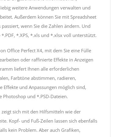
eliebig weitere Anwendungen verwalten und
rbeitet. Außerdem können Sie mit Spreadsheet
passiert, wenn Sie die Zahlen ändern. Und
.PDF, *.XPS, *.xls und *.xlsx voll unterstützt.
n Office Perfect X4, mit dem Sie eine Fülle
rbeiten oder raffinierte Effekte in Anzeigen
amm liefert Ihnen alle erforderlichen
len, Farbtöne abstimmen, radieren,
re Effekte und Anpassungen möglich sind,
be Photoshop und *.PSD-Dateien.
zeigt sich mit den Hilfsmitteln wie der
te. Kopf- und Fuß-Zeilen lassen sich ebenfalls
lls kein Problem. Aber auch Grafiken,