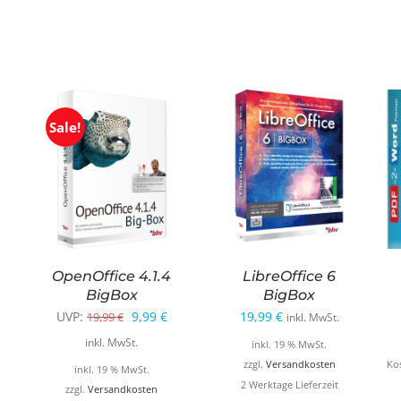
Sale!
OpenOffice 4.1.4
LibreOffice 6
BigBox
BigBox
Ursprünglicher
Aktueller
UVP:
9,99
€
19,99
€
19,99
€
inkl. MwSt.
Preis
Preis
inkl. MwSt.
inkl. 19 % MwSt.
war:
ist:
zzgl.
Versandkosten
Ko
inkl. 19 % MwSt.
2 Werktage Lieferzeit
19,99 €
9,99 €.
zzgl.
Versandkosten