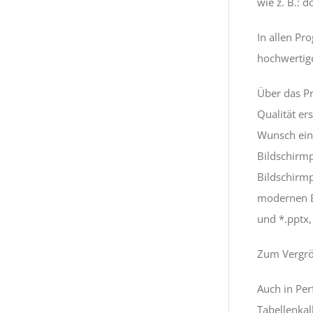
wie z. B.: d
In allen Pr
hochwertige
Über das Pr
Qualität er
Wunsch ein
Bildschirmp
Bildschirmp
modernen Ef
und *.pptx,
Zum Vergröß
Auch in Per
Tabellenkal