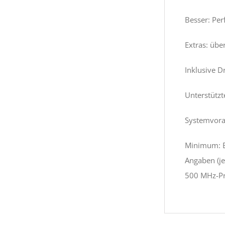
Besser: Per
Extras: üb
Inklusive D
Unterstützt
Systemvora
Minimum: E
Angaben (j
500 MHz-Pr