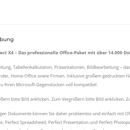
ibung
fect X4 – Das professionelle Office-Paket mit über 14.000 
itung, Tabellenkalkulation, Präsentationen, Bildbearbeitung – da
nder, Home-Office sowie Firmen. Inklusive großem gedruckten Ha
zu Ihren Microsoft-Gegenstücken voll kompatibel.
ern bitte Bild anklicken. Zum Vergrößern bitte Bild anklicken. Z
igen Dokumente können Sie daher problemlos und einfach mit Off
te, Perfect Spreadsheed, Perfect Presentation und Perfect Photop