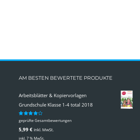
AM BESTEN BEWERTETE PRODUKTE
Arbeitsblätter & Kopiervorlagen
Grundschule Klasse 1-4 total 2018
geprüfte Gesamtbewertungen
Bewertet
mit
4.00
5,99
€
inkl. MwSt.
von 5
inkl. 7 % MwSt.