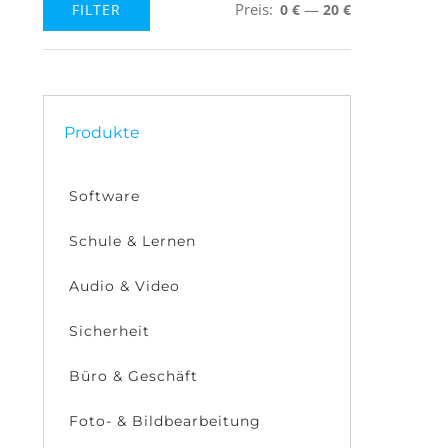
Preis:
—
FILTER
0 €
20 €
Min.
Max.
Preis
Preis
Produkte
Software
Schule & Lernen
Audio & Video
Sicherheit
Büro & Geschäft
Foto- & Bildbearbeitung