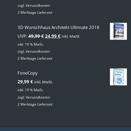
zzgl.
Versandkosten
2 Werktage Lieferzeit
3D Wunschhaus Architekt Ultimate 2018
Ursprünglicher
Aktueller
UVP:
49,99
€
24,99
€
inkl. MwSt.
Preis
Preis
inkl. 19 % MwSt.
zzgl.
Versandkosten
war:
ist:
2 Werktage Lieferzeit
49,99 €
24,99 €.
FoneCopy
29,99
€
inkl. MwSt.
inkl. 19 % MwSt.
zzgl.
Versandkosten
2 Werktage Lieferzeit