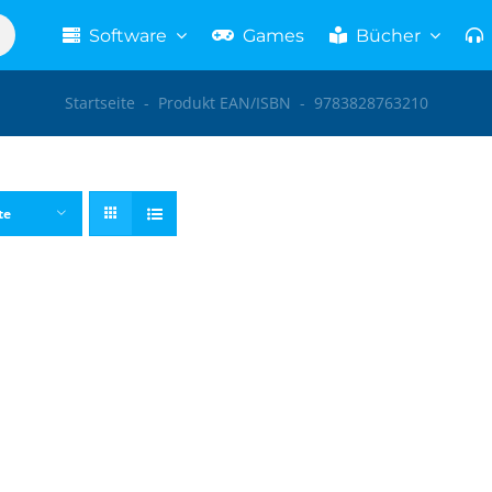
Software
Games
Bücher
Startseite
-
Produkt EAN/ISBN
-
9783828763210
te