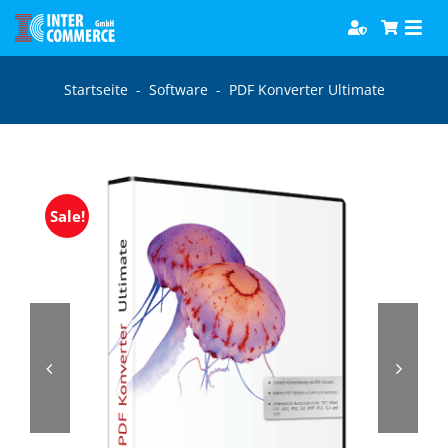
Zum
Togg
Inhalt
Navi
springen
Software
Startseite
-
Software
-
PDF Konverter Ultimate
Games
Bücher
Sale!
Hörbücher