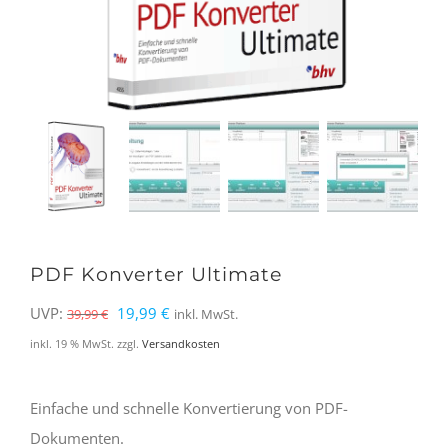
PDF Konverter Ultimate
Ursprünglicher
Aktueller
UVP:
19,99
€
39,99
€
inkl. MwSt.
Preis
Preis
inkl. 19 % MwSt.
zzgl.
Versandkosten
war:
ist:
39,99 €
19,99 €.
Einfache und schnelle Konvertierung von PDF-
Dokumenten.