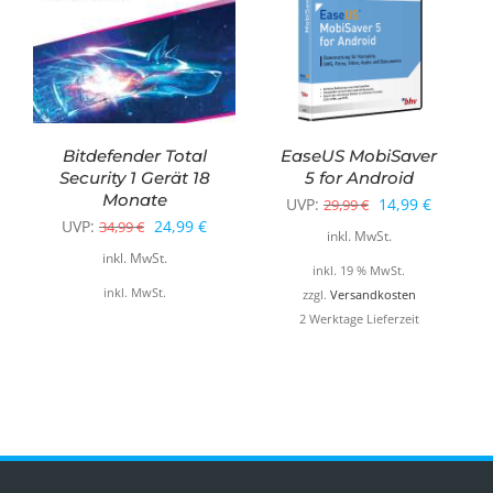
Bitdefender Total
EaseUS MobiSaver
Security 1 Gerät 18
5 for Android
Monate
Ursprünglicher
Aktuelle
UVP:
14,99
€
29,99
€
Ursprünglicher
Aktueller
UVP:
24,99
€
34,99
€
Preis
Preis
inkl. MwSt.
Preis
Preis
inkl. MwSt.
war:
ist:
inkl. 19 % MwSt.
war:
ist:
inkl. MwSt.
29,99 €
14,99 €.
zzgl.
Versandkosten
34,99 €
24,99 €.
2 Werktage Lieferzeit