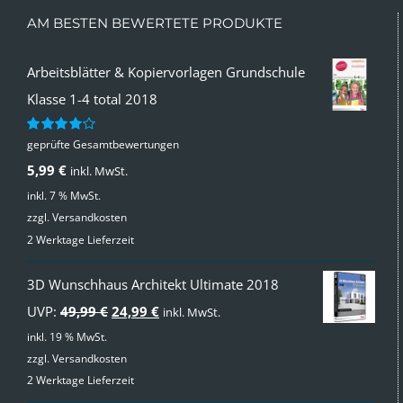
AM BESTEN BEWERTETE PRODUKTE
Arbeitsblätter & Kopiervorlagen Grundschule
Klasse 1-4 total 2018
geprüfte Gesamtbewertungen
Bewertet
mit
4.00
5,99
€
inkl. MwSt.
von 5
inkl. 7 % MwSt.
zzgl.
Versandkosten
2 Werktage Lieferzeit
3D Wunschhaus Architekt Ultimate 2018
Ursprünglicher
Aktueller
UVP:
49,99
€
24,99
€
inkl. MwSt.
Preis
Preis
inkl. 19 % MwSt.
zzgl.
Versandkosten
war:
ist:
2 Werktage Lieferzeit
49,99 €
24,99 €.