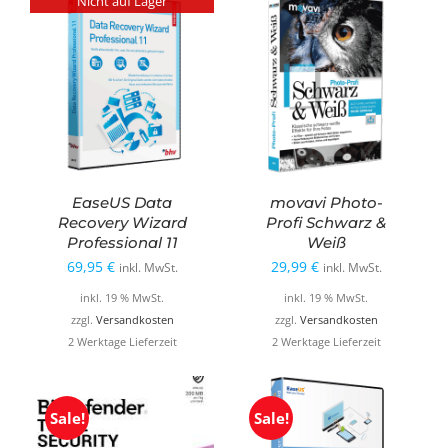
Nicht auf Lager
EaseUS Data
movavi Photo-
Recovery Wizard
Profi Schwarz &
Professional 11
Weiß
69,95
€
29,99
€
inkl. MwSt.
inkl. MwSt.
inkl. 19 % MwSt.
inkl. 19 % MwSt.
zzgl.
Versandkosten
zzgl.
Versandkosten
2 Werktage Lieferzeit
2 Werktage Lieferzeit
Sale!
Sale!