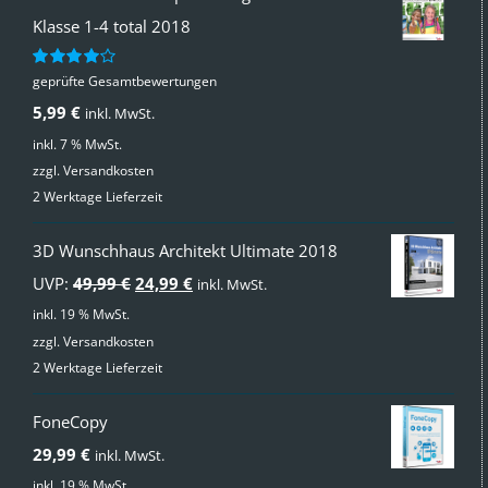
Klasse 1-4 total 2018
geprüfte Gesamtbewertungen
Bewertet
mit
4.00
5,99
€
inkl. MwSt.
von 5
inkl. 7 % MwSt.
zzgl.
Versandkosten
2 Werktage Lieferzeit
3D Wunschhaus Architekt Ultimate 2018
Ursprünglicher
Aktueller
UVP:
49,99
€
24,99
€
inkl. MwSt.
Preis
Preis
inkl. 19 % MwSt.
zzgl.
Versandkosten
war:
ist:
2 Werktage Lieferzeit
49,99 €
24,99 €.
FoneCopy
29,99
€
inkl. MwSt.
inkl. 19 % MwSt.