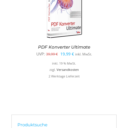
PDF Konverter Ultimate
Ursprünglicher
Aktueller
UVP:
19,99
€
39,99
€
inkl. MwSt.
Preis
Preis
inkl. 19 % MwSt.
war:
ist:
zzgl.
Versandkosten
2 Werktage Lieferzeit
39,99 €
19,99 €.
Produktsuche