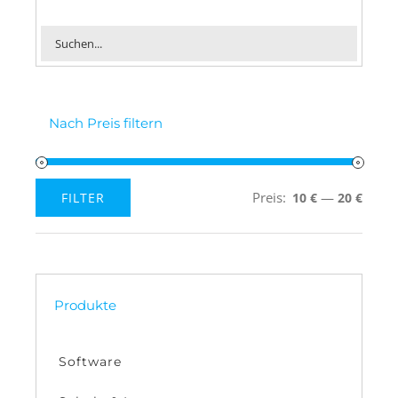
Nach Preis filtern
Preis:
—
FILTER
10 €
20 €
Min.
Max.
Preis
Preis
Produkte
Software